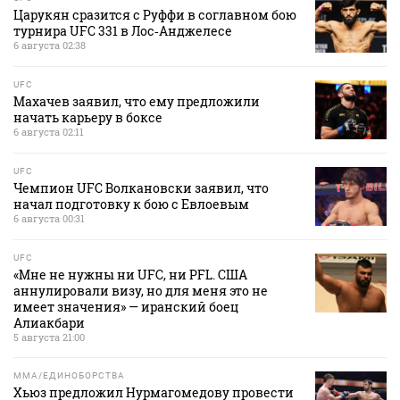
Царукян сразится с Руффи в соглавном бою
турнира UFC 331 в Лос‑Анджелесе
6 августа 02:38
UFC
Махачев заявил, что ему предложили
начать карьеру в боксе
6 августа 02:11
UFC
Чемпион UFC Волкановски заявил, что
начал подготовку к бою с Евлоевым
6 августа 00:31
UFC
«Мне не нужны ни UFC, ни PFL. США
аннулировали визу, но для меня это не
имеет значения» — иранский боец
Алиакбари
5 августа 21:00
MMA/ЕДИНОБОРСТВА
Хьюз предложил Нурмагомедову провести