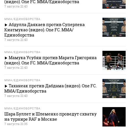
(видео). One FC. MMA/Единоборства
7 августа 21:43
MMA/ЕДИНОБОРСТВА
Абдулла Даякаев против Суперлека
Киатмукао (видео). One FC. MMA/
Единоборства
7 августа 21:43
MMA/ЕДИНОБОРСТВА
Мамука Усубян против Марата Григоряна
(видео). One FC. MMA/Единоборства
7 августа 21:43
MMA/ЕДИНОБОРСТВА
Таханеак против Дабдама (видео). One FC.
MMA/Единоборства
7 августа 21:43
MMA/ЕДИНОБОРСТВА
Шара Буллет и Шлеменко проведут схватку
на турнире RAF в Москве
7 августа 21:35