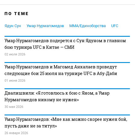
ПО ТЕМЕ
Ядун Сун
Умар Нурмагомедов
MMA/Единоборства
UFC
Умар Нурмагомедов подерется с Сун Ядуном в главном
бою турнира UFC в Китае — СМИ
02 июля 2026
Умар Нурмагомедов и Магомед Анкалаев проведут
следующие бои 25 июля на турнире UFC в Абу‑Даби
01 июня 2026
Двалишвили: «Я готовлюсь к бою с Яном, а Умар
Нурмагомедов никому не нужен»
30 мая 2026
Умар Нурмагомедов: «Мне как можно скорее нужен бой,
пусть даже не за титул»
26 января 2026