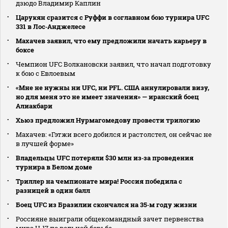
дзюдо Владимир Каплин
Царукян сразится с Руффи в соглавном бою турнира UFC
331 в Лос‑Анджелесе
Махачев заявил, что ему предложили начать карьеру в
боксе
Чемпион UFC Волкановски заявил, что начал подготовку
к бою с Евлоевым
«Мне не нужны ни UFC, ни PFL. США аннулировали визу,
но для меня это не имеет значения» — иранский боец
Алиакбари
Хьюз предложил Нурмагомедову провести трилогию
Махачев: «Гэтжи всего добился и растолстел, он сейчас не
в лучшей форме»
Владельцы UFC потеряли $30 млн из‑за проведения
турнира в Белом доме
Триллер на чемпионате мира! Россия победила с
разницей в один балл
Боец UFC из Бразилии скончался на 35‑м году жизни
Россияне выиграли общекомандный зачет первенства