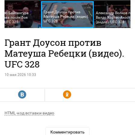
Грант Доусон против
вью Байсангура
Александр Волков про
Матеуша Ребецки (видео).
каева после боя
Валдо Кортес-Акосты
UFC 328
о). UFC 328
(видео). UFC 328
Грант Доусон против
Матеуша Ребецки (видео).
UFC 328
10 мая 2026 10:33
R
Y
HTML-код вставки видео
Комментировать