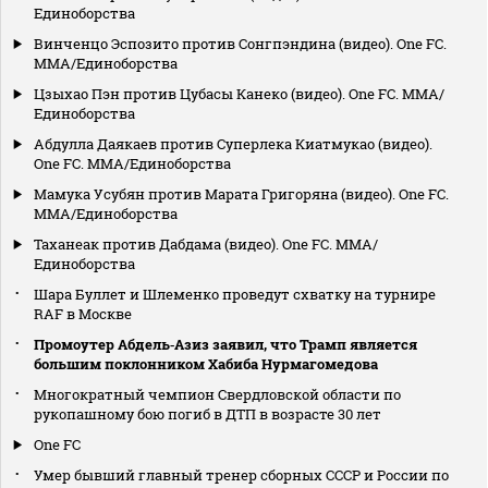
Единоборства
Винченцо Эспозито против Сонгпэндина (видео). One FC.
MMA/Единоборства
Цзыхао Пэн против Цубасы Канеко (видео). One FC. MMA/
Единоборства
Абдулла Даякаев против Суперлека Киатмукао (видео).
One FC. MMA/Единоборства
Мамука Усубян против Марата Григоряна (видео). One FC.
MMA/Единоборства
Таханеак против Дабдама (видео). One FC. MMA/
Единоборства
Шара Буллет и Шлеменко проведут схватку на турнире
RAF в Москве
Промоутер Абдель‑Азиз заявил, что Трамп является
большим поклонником Хабиба Нурмагомедова
Многократный чемпион Свердловской области по
рукопашному бою погиб в ДТП в возрасте 30 лет
One FC
Умер бывший главный тренер сборных СССР и России по