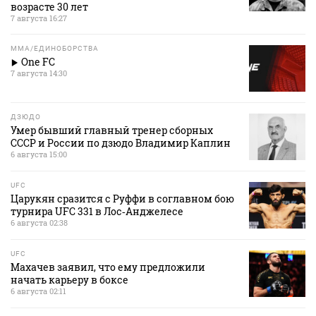
возрасте 30 лет
7 августа 16:27
MMA/ЕДИНОБОРСТВА
One FC
7 августа 14:30
ДЗЮДО
Умер бывший главный тренер сборных
СССР и России по дзюдо Владимир Каплин
6 августа 15:00
UFC
Царукян сразится с Руффи в соглавном бою
турнира UFC 331 в Лос‑Анджелесе
6 августа 02:38
UFC
Махачев заявил, что ему предложили
начать карьеру в боксе
6 августа 02:11