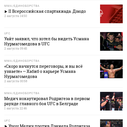
MMA/ЕДИНОБОРСТВА
II Всероссийская спартакиада. Дзюдо
2 августа 14:50
UFC
Уайт заявил, что хотел бы видеть Усмана
Нурмагомедова в UFC
2 августа 09:45
MMA/ЕДИНОБОРСТВА
«Скоро начнутся переговоры, и вы всё
узнаете» — Хабиб о карьере Усмана
Нурмагомедова
2 августа 00:58
MMA/ЕДИНОБОРСТВА
Медич нокаутировал Родригеза в первом
раунде главного боя UFC в Белграде
1 августа 22:46
UFC
Урош Медич против Дэниела Родригеза