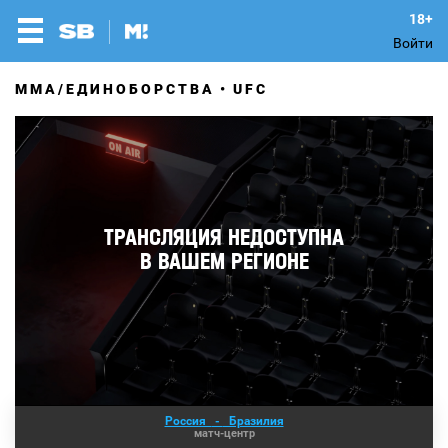
Войти
MMA/ЕДИНОБОРСТВА
UFC
Россия
-
Бразилия
матч-центр