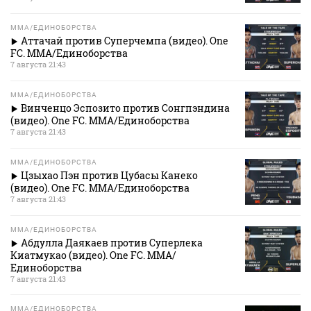
MMA/ЕДИНОБОРСТВА
Аттачай против Суперчемпа (видео). One
FC. MMA/Единоборства
7 августа 21:43
MMA/ЕДИНОБОРСТВА
Винченцо Эспозито против Сонгпэндина
(видео). One FC. MMA/Единоборства
7 августа 21:43
MMA/ЕДИНОБОРСТВА
Цзыхао Пэн против Цубасы Канеко
(видео). One FC. MMA/Единоборства
7 августа 21:43
MMA/ЕДИНОБОРСТВА
Абдулла Даякаев против Суперлека
Киатмукао (видео). One FC. MMA/
Единоборства
7 августа 21:43
MMA/ЕДИНОБОРСТВА