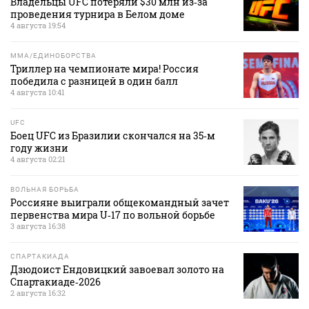
Владельцы UFC потеряли $30 млн из‑за
проведения турнира в Белом доме
4 августа 19:54
MMA/ЕДИНОБОРСТВА
Триллер на чемпионате мира! Россия
победила с разницей в один балл
4 августа 10:41
UFC
Боец UFC из Бразилии скончался на 35‑м
году жизни
4 августа 02:21
ВОЛЬНАЯ БОРЬБА
Россияне выиграли общекомандный зачет
первенства мира U‑17 по вольной борьбе
3 августа 16:38
СПАРТАКИАДА
Дзюдоист Ендовицкий завоевал золото на
Спартакиаде‑2026
2 августа 16:32