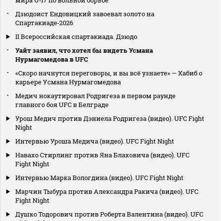
мира U‑17 по вольной борьбе
Дзюдоист Ендовицкий завоевал золото на
Спартакиаде‑2026
II Всероссийская спартакиада. Дзюдо
Уайт заявил, что хотел бы видеть Усмана
Нурмагомедова в UFC
«Скоро начнутся переговоры, и вы всё узнаете» — Хабиб о
карьере Усмана Нурмагомедова
Медич нокаутировал Родригеза в первом раунде
главного боя UFC в Белграде
Урош Медич против Дэниела Родригеза (видео). UFC Fight
Night
Интервью Уроша Медича (видео). UFC Fight Night
Навахо Стирлинг против Яна Блаховича (видео). UFC
Fight Night
Интервью Марка Вологдина (видео). UFC Fight Night
Марчин Тыбура против Александра Ракича (видео). UFC
Fight Night
Душко Тодорович против Роберта Валентина (видео). UFC