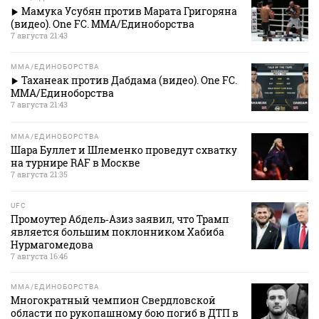
Мамука Усубян против Марата Григоряна
(видео). One FC. MMA/Единоборства
7 августа 21:43
MMA/ЕДИНОБОРСТВА
Таханеак против Дабдама (видео). One FC.
MMA/Единоборства
7 августа 21:43
MMA/ЕДИНОБОРСТВА
Шара Буллет и Шлеменко проведут схватку
на турнире RAF в Москве
7 августа 21:35
UFC
Промоутер Абдель‑Азиз заявил, что Трамп
является большим поклонником Хабиба
Нурмагомедова
7 августа 16:46
MMA/ЕДИНОБОРСТВА
Многократный чемпион Свердловской
области по рукопашному бою погиб в ДТП в