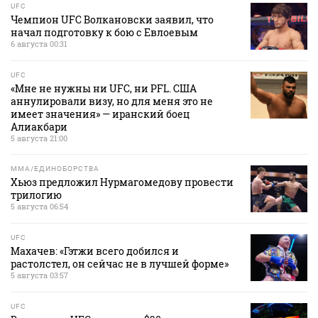
UFC
Чемпион UFC Волкановски заявил, что
начал подготовку к бою с Евлоевым
6 августа 00:31
UFC
«Мне не нужны ни UFC, ни PFL. США
аннулировали визу, но для меня это не
имеет значения» — иранский боец
Алиакбари
5 августа 21:00
MMA/ЕДИНОБОРСТВА
Хьюз предложил Нурмагомедову провести
трилогию
5 августа 06:54
UFC
Махачев: «Гэтжи всего добился и
растолстел, он сейчас не в лучшей форме»
5 августа 03:57
UFC