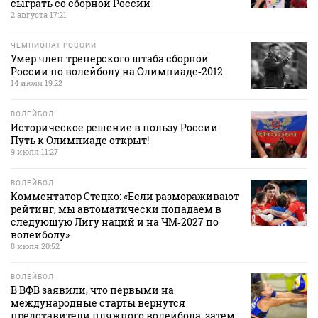
сыграть со сборной России
2 августа 17:21
ЧЕМПИОНАТ РОССИИ
Умер член тренерского штаба сборной
России по волейболу на Олимпиаде‑2012
14 июля 19:22
ВОЛЕЙБОЛ
Историческое решение в пользу России.
Путь к Олимпиаде открыт!
9 июля 11:27
ВОЛЕЙБОЛ
Комментатор Стецко: «Если размораживают
рейтинг, мы автоматически попадаем в
следующую Лигу наций и на ЧМ‑2027 по
волейболу»
8 июля 20:52
ВОЛЕЙБОЛ
В ВФВ заявили, что первыми на
международные старты вернутся
представители пляжного волейбола, затем