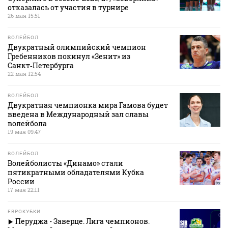
отказалась от участия в турнире
26 мая 15:51
ВОЛЕЙБОЛ
Двукратный олимпийский чемпион
Гребенников покинул «Зенит» из
Санкт‑Петербурга
22 мая 12:54
ВОЛЕЙБОЛ
Двукратная чемпионка мира Гамова будет
введена в Международный зал славы
волейбола
19 мая 09:47
ВОЛЕЙБОЛ
Волейболисты «Динамо» стали
пятикратными обладателями Кубка
России
17 мая 22:11
ЕВРОКУБКИ
Перуджа - Заверце. Лига чемпионов.