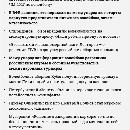
ЧМ‑2027 по волейболу»
В ВФВ заявили, что первыми на международные старты
вернутся представители пляжного волейбола, затем —
классического
Спиридонов — о возвращении волейболистов на
международную арену: «Наши ребята приедут и победят»
«Это важный и закономерный шаг». Дегтярев — о
решении FIVB по допуску российских сборных и команд
Международная федерация волейбола разрешила
российским клубам и сборным участвовать в
международных турнирах
Волейболист сборной Кубы получил серьезную травму в
матче Лиги наций и покинул площадку на каталке
Петербургский «Зенит» объявил о переходе итальянского
волейболиста Бонинфанте
Призер Олимпийских игр Дмитрий Волков стал игроком
московского «Динамо»
Мусэрский: «Решение о завершении карьеры точно не
было спонтанным — весь прошлый год я ментально себя
к этому готовил»