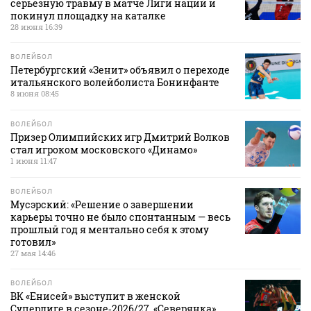
серьезную травму в матче Лиги наций и
покинул площадку на каталке
28 июня 16:39
ВОЛЕЙБОЛ
Петербургский «Зенит» объявил о переходе
итальянского волейболиста Бонинфанте
8 июня 08:45
ВОЛЕЙБОЛ
Призер Олимпийских игр Дмитрий Волков
стал игроком московского «Динамо»
1 июня 11:47
ВОЛЕЙБОЛ
Мусэрский: «Решение о завершении
карьеры точно не было спонтанным — весь
прошлый год я ментально себя к этому
готовил»
27 мая 14:46
ВОЛЕЙБОЛ
ВК «Енисей» выступит в женской
Суперлиге в сезоне‑2026/27, «Северянка»