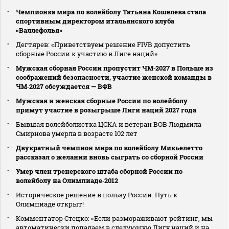
Чемпионка мира по волейболу Татьяна Кошелева стала
спортивным директором итальянского клуба
«Валлефолья»
Дегтярев: «Приветствуем решение FIVB допустить
сборные России к участию в Лиге наций»
Мужская сборная России пропустит ЧМ‑2027 в Польше из
соображений безопасности, участие женской команды в
ЧМ‑2027 обсуждается — ВФВ
Мужская и женская сборные России по волейболу
примут участие в розыгрыше Лиги наций 2027 года
Бывшая волейболистка ЦСКА и ветеран ВОВ Людмила
Смирнова умерла в возрасте 102 лет
Двукратный чемпион мира по волейболу Микьелетто
рассказал о желании вновь сыграть со сборной России
Умер член тренерского штаба сборной России по
волейболу на Олимпиаде‑2012
Историческое решение в пользу России. Путь к
Олимпиаде открыт!
Комментатор Стецко: «Если размораживают рейтинг, мы
автоматически попадаем в следующую Лигу наций и на