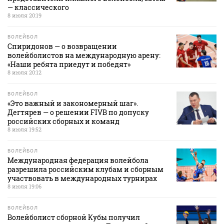
— классического
8 июля 20:19
ВОЛЕЙБОЛ
Спиридонов — о возвращении
волейболистов на международную арену:
«Наши ребята приедут и победят»
8 июля 20:12
ВОЛЕЙБОЛ
«Это важный и закономерный шаг».
Дегтярев — о решении FIVB по допуску
российских сборных и команд
8 июля 19:52
ВОЛЕЙБОЛ
Международная федерация волейбола
разрешила российским клубам и сборным
участвовать в международных турнирах
8 июля 19:06
ВОЛЕЙБОЛ
Волейболист сборной Кубы получил