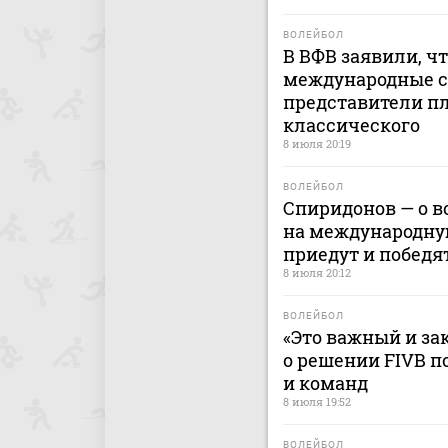
ВОЛЕЙБОЛ
В ВФВ заявили, ч
международные с
представители пл
классического
8 июля 20:19
ВОЛЕЙБОЛ
Спиридонов — о 
на международную
приедут и победя
8 июля 20:12
ВОЛЕЙБОЛ
«Это важный и за
о решении FIVB п
и команд
8 июля 19:52
ВОЛЕЙБОЛ