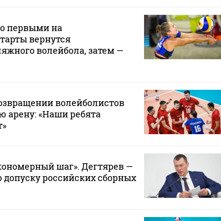
то первыми на
тарты вернутся
яжного волейбола, затем —
возвращении волейболистов
 арену: «Наши ребята
т»
кономерный шаг». Дегтярев —
о допуску российских сборных