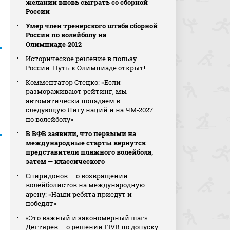
желании вновь сыграть со сборной
России
Умер член тренерского штаба сборной
России по волейболу на
Олимпиаде‑2012
Историческое решение в пользу
России. Путь к Олимпиаде открыт!
Комментатор Стецко: «Если
размораживают рейтинг, мы
автоматически попадаем в
следующую Лигу наций и на ЧМ‑2027
по волейболу»
В ВФВ заявили, что первыми на
международные старты вернутся
представители пляжного волейбола,
затем — классического
Спиридонов — о возвращении
волейболистов на международную
арену: «Наши ребята приедут и
победят»
«Это важный и закономерный шаг».
Дегтярев — о решении FIVB по допуску