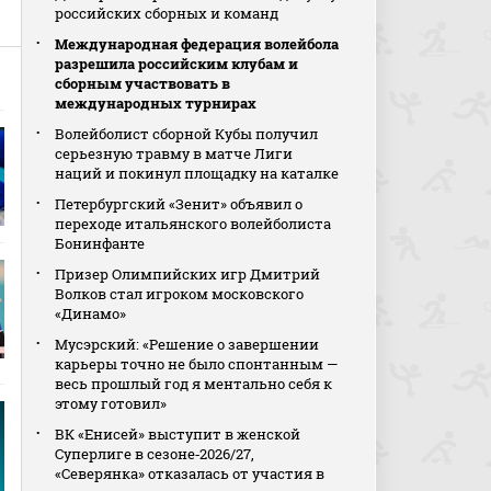
российских сборных и команд
Международная федерация волейбола
разрешила российским клубам и
сборным участвовать в
международных турнирах
Волейболист сборной Кубы получил
серьезную травму в матче Лиги
наций и покинул площадку на каталке
Петербургский «Зенит» объявил о
переходе итальянского волейболиста
Бонинфанте
Призер Олимпийских игр Дмитрий
Волков стал игроком московского
«Динамо»
Мусэрский: «Решение о завершении
карьеры точно не было спонтанным —
весь прошлый год я ментально себя к
этому готовил»
ВК «Енисей» выступит в женской
Суперлиге в сезоне‑2026/27,
«Северянка» отказалась от участия в