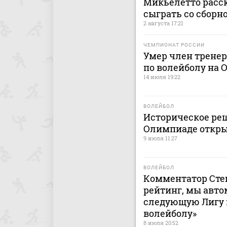
Микьелетто расск
сыграть со сборн
2 августа 17:21
ЧЕМПИОНАТ РОССИИ
Умер член тренер
по волейболу на 
14 июля 19:22
ВОЛЕЙБОЛ
Историческое реш
Олимпиаде откры
9 июля 11:27
ВОЛЕЙБОЛ
Комментатор Сте
рейтинг, мы авто
следующую Лигу н
волейболу»
8 июля 20:52