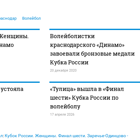
раснодар
Волейбол
 Женщины.
Волейболистки
инамо
краснодарского «Динамо»
завоевали бронзовые медали
Кубка России
20 декабря 2020
 устояла
«Тулица» вышла в «Финал
шести» Кубка России по
волейболу
17 апреля 2026
ол
:
Кубок России. Женщины. Финал шести. Заречье-Одинцово -