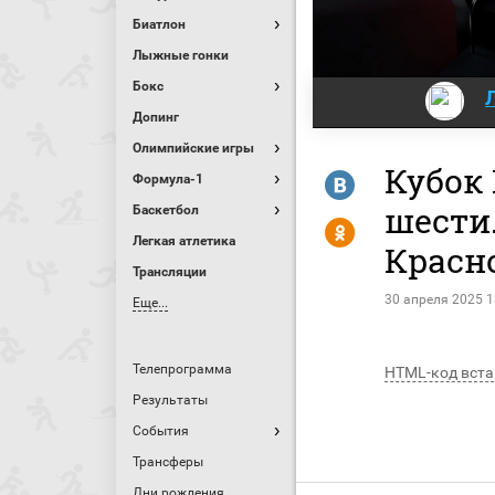
Биатлон
Лыжные гонки
Бокс
Допинг
Олимпийские игры
Кубок
R
Формула-1
шести
Баскетбол
Y
Легкая атлетика
Красн
Трансляции
30 апреля 2025 1
Еще...
Телепрограмма
HTML-код вста
Результаты
События
Трансферы
Дни рождения