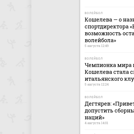
ВОЛЕЙБОЛ
Кошелева — о наз
спортдиректора «
возможность ост
волейбола»
5 августа 12:49
ВОЛЕЙБОЛ
Чемпионка мира 
Кошелева стала 
итальянского клу
5 августа 12:24
ВОЛЕЙБОЛ
Дегтярев: «Приве
допустить сборны
наций»
4 августа 14:01