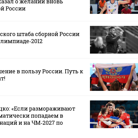
азал о желании вновь
ой России
ского штаба сборной России
Олимпиаде‑2012
ение в пользу России. Путь к
т!
цко: «Если размораживают
матически попадаем в
аций и на ЧМ‑2027 по