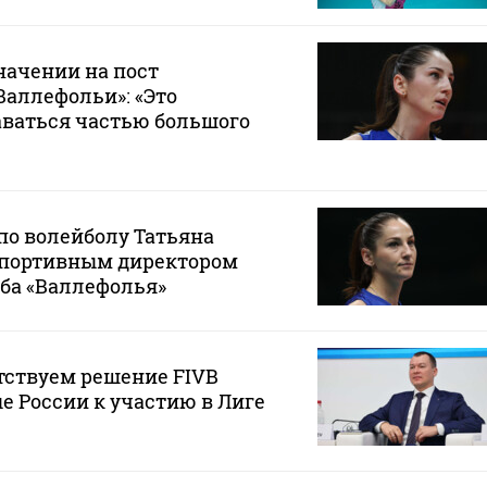
начении на пост
Валлефольи»: «Это
аваться частью большого
по волейболу Татьяна
спортивным директором
ба «Валлефолья»
тствуем решение FIVB
е России к участию в Лиге