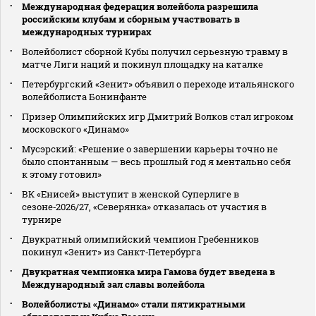
Международная федерация волейбола разрешила
российским клубам и сборным участвовать в
международных турнирах
Волейболист сборной Кубы получил серьезную травму в
матче Лиги наций и покинул площадку на каталке
Петербургский «Зенит» объявил о переходе итальянского
волейболиста Бонинфанте
Призер Олимпийских игр Дмитрий Волков стал игроком
московского «Динамо»
Мусэрский: «Решение о завершении карьеры точно не
было спонтанным — весь прошлый год я ментально себя
к этому готовил»
ВК «Енисей» выступит в женской Суперлиге в
сезоне‑2026/27, «Северянка» отказалась от участия в
турнире
Двукратный олимпийский чемпион Гребенников
покинул «Зенит» из Санкт‑Петербурга
Двукратная чемпионка мира Гамова будет введена в
Международный зал славы волейбола
Волейболисты «Динамо» стали пятикратными