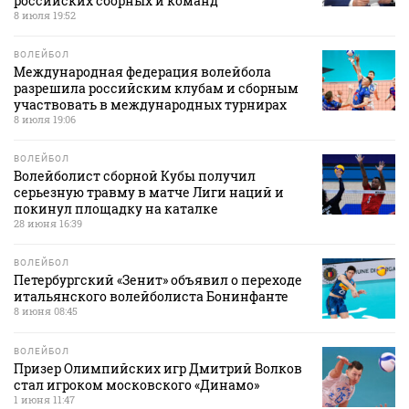
российских сборных и команд
8 июля 19:52
ВОЛЕЙБОЛ
Международная федерация волейбола
разрешила российским клубам и сборным
участвовать в международных турнирах
8 июля 19:06
ВОЛЕЙБОЛ
Волейболист сборной Кубы получил
серьезную травму в матче Лиги наций и
покинул площадку на каталке
28 июня 16:39
ВОЛЕЙБОЛ
Петербургский «Зенит» объявил о переходе
итальянского волейболиста Бонинфанте
8 июня 08:45
ВОЛЕЙБОЛ
Призер Олимпийских игр Дмитрий Волков
стал игроком московского «Динамо»
1 июня 11:47