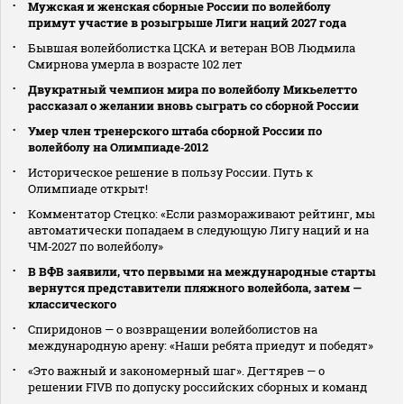
Мужская и женская сборные России по волейболу
примут участие в розыгрыше Лиги наций 2027 года
Бывшая волейболистка ЦСКА и ветеран ВОВ Людмила
Смирнова умерла в возрасте 102 лет
Двукратный чемпион мира по волейболу Микьелетто
рассказал о желании вновь сыграть со сборной России
Умер член тренерского штаба сборной России по
волейболу на Олимпиаде‑2012
Историческое решение в пользу России. Путь к
Олимпиаде открыт!
Комментатор Стецко: «Если размораживают рейтинг, мы
автоматически попадаем в следующую Лигу наций и на
ЧМ‑2027 по волейболу»
В ВФВ заявили, что первыми на международные старты
вернутся представители пляжного волейбола, затем —
классического
Спиридонов — о возвращении волейболистов на
международную арену: «Наши ребята приедут и победят»
«Это важный и закономерный шаг». Дегтярев — о
решении FIVB по допуску российских сборных и команд