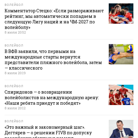
ВОЛЕЙБОЛ
Комментатор Стецко: «Если размораживают
рейтинг, мы автоматически попадаем в
следующую Лигу наций и на ЧМ‑2027 по
волейболу»
8 июля 20:52
ВОЛЕЙБОЛ
В ВФВ заявили, что первыми на
международные старты вернутся
представители пляжного волейбола, затем
— классического
8 июля 20:19
ВОЛЕЙБОЛ
Спиридонов — о возвращении
волейболистов на международную арену:
«Наши ребята приедут и победят»
8 июля 20:12
ВОЛЕЙБОЛ
«Это важный и закономерный шаг».
Дегтярев — о решении FIVB по допуску