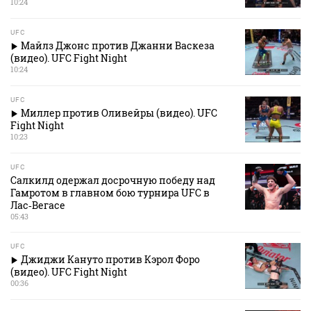
10:24
UFC
Майлз Джонс против Джанни Васкеза
(видео). UFC Fight Night
10:24
UFC
Миллер против Оливейры (видео). UFC
Fight Night
10:23
UFC
Салкилд одержал досрочную победу над
Гамротом в главном бою турнира UFC в
Лас‑Вегасе
05:43
UFC
Джиджи Кануто против Кэрол Форо
(видео). UFC Fight Night
00:36