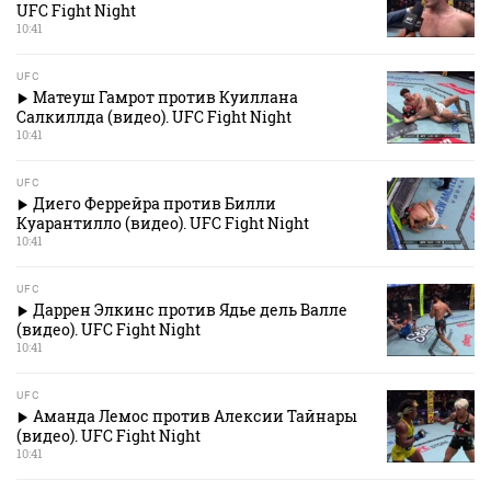
UFC Fight Night
10:41
UFC
Матеуш Гамрот против Куиллана
Салкиллда (видео). UFC Fight Night
10:41
UFC
Диего Феррейра против Билли
Куарантилло (видео). UFC Fight Night
10:41
UFC
Даррен Элкинс против Ядье дель Валле
(видео). UFC Fight Night
10:41
UFC
Аманда Лемос против Алексии Тайнары
(видео). UFC Fight Night
10:41