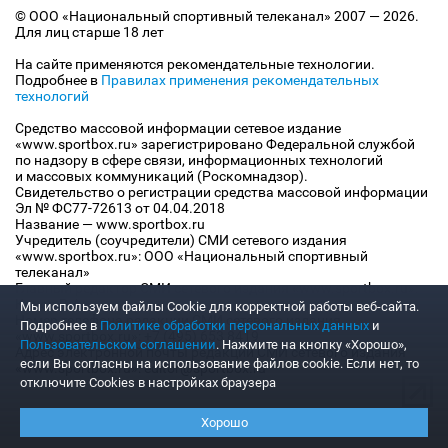
© ООО «Национальный спортивный телеканал» 2007 — 2026.
Для лиц старше 18 лет
На сайте применяются рекомендательные технологии.
Подробнее в
Правилах применения рекомендательных
технологий
Средство массовой информации сетевое издание
«www.sportbox.ru» зарегистрировано Федеральной службой
по надзору в сфере связи, информационных технологий
и массовых коммуникаций (Роскомнадзор).
Свидетельство о регистрации средства массовой информации
Эл № ФС77-72613 от 04.04.2018
Название — www.sportbox.ru
Учредитель (соучредители) СМИ сетевого издания
«www.sportbox.ru»: ООО «Национальный спортивный
телеканал»
Главный редактор СМИ сетевого издания «www.sportbox.ru»:
Конов В.А.
Мы используем файлы Сookie для корректной работы веб-сайта.
Номер телефона редакции СМИ сетевого издания
Подробнее в
Политике обработки персональных данных
и
«www.sportbox.ru»: +7 (495) 653 8419
Пользовательском соглашении
. Нажмите на кнопку «Хорошо»,
Адрес электронной почты редакции СМИ сетевого издания
если Вы согласны на использование файлов cookie. Если нет, то
«www.sportbox.ru»: editor@sportbox.ru
отключите Cookies в настройках браузера
Хорошо