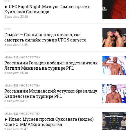
UFC
UFC Fight Night. Матеуш Гамрот против
Куиллана Салкиллда.
8 августа 23:49
UFC
Гамрот — Салкилд: когда начало, где
смотреть онлайн турнир UFC 9 августа
8 августа 16:45
MMA/ЕДИНОБОРСТВА
Россиянин Гольцов победил представителя
Латвии Мажиева на турнире PFL
8 августа 05:48
MMA/ЕДИНОБОРСТВА
Россиянин Молдавский уступил бразильцу
Каппелоззе на турнире PFL
8 августа 04:15
MMA/ЕДИНОБОРСТВА
Ильяс Мусаев против Суксавата (видео).
One FC. MMA/Единоборства
7 августа 21:43