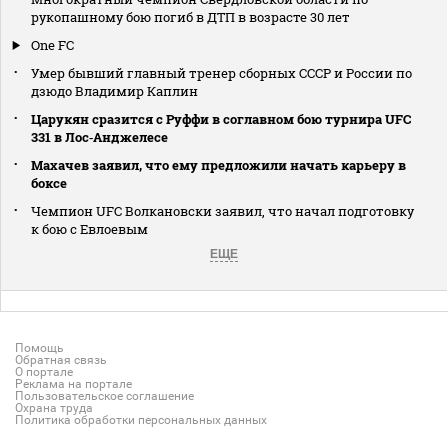
рукопашному бою погиб в ДТП в возрасте 30 лет
One FC
Умер бывший главный тренер сборных СССР и России по
дзюдо Владимир Каплин
Царукян сразится с Руффи в соглавном бою турнира UFC
331 в Лос‑Анджелесе
Махачев заявил, что ему предложили начать карьеру в
боксе
Чемпион UFC Волкановски заявил, что начал подготовку
к бою с Евлоевым
ЕЩЕ
Помощь
Обратная связь
О портале
Реклама на портале
Пользовательское соглашение
Охрана труда
Политика обработки персональных данных