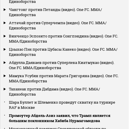
Единоборства
Чангтонг против Петанды (видео). One FC. MMA/
Единоборства
Аттачай против Суперчемпа (видео). One FC. MMA/
Единоборства
Винченцо Эспозито против Сонгпэндина (видео). One FC.
MMA/Единоборства
Цзыхао Пэн против Цубасы Канеко (видео). One FC. MMA/
Единоборства
Абдулла Даякаев против Суперлека Киатмукао (видео).
One FC. MMA/Единоборства
Мамука Усубян против Марата Григоряна (видео). One FC.
MMA/Единоборства
Таханеак против Дабдама (видео). One FC. MMA/
Единоборства
Шара Буллет и Шлеменко проведут схватку на турнире
RAF в Москве
Промоутер Абдель‑Азиз заявил, что Трамп является
большим поклонником Хабиба Нурмагомедова
Многократный чемпион Свердловской области по