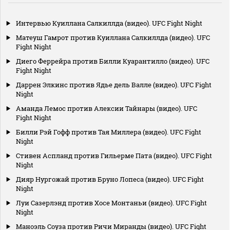
Интервью Куиллана Салкиллда (видео). UFC Fight Night
Матеуш Гамрот против Куиллана Салкиллда (видео). UFC
Fight Night
Диего Феррейра против Билли Куарантилло (видео). UFC
Fight Night
Даррен Элкинс против Ядье дель Валле (видео). UFC Fight
Night
Аманда Лемос против Алексии Тайнары (видео). UFC
Fight Night
Билли Рэй Гофф против Тая Миллера (видео). UFC Fight
Night
Стивен Аспланд против Гильерме Пата (видео). UFC Fight
Night
Дияр Нургожай против Бруно Лопеса (видео). UFC Fight
Night
Луи Сазерлэнд против Хосе Монтаньи (видео). UFC Fight
Night
Маноэль Соуза против Ричи Миранды (видео). UFC Fight