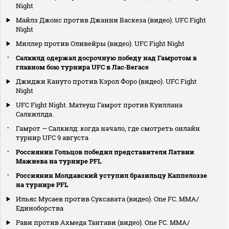
Night
Майлз Джонс против Джанни Васкеза (видео). UFC Fight
Night
Миллер против Оливейры (видео). UFC Fight Night
Салкилд одержал досрочную победу над Гамротом в
главном бою турнира UFC в Лас‑Вегасе
Джиджи Кануто против Кэрол Форо (видео). UFC Fight
Night
UFC Fight Night. Матеуш Гамрот против Куиллана
Салкиллда.
Гамрот — Салкилд: когда начало, где смотреть онлайн
турнир UFC 9 августа
Россиянин Гольцов победил представителя Латвии
Мажиева на турнире PFL
Россиянин Молдавский уступил бразильцу Каппелоззе
на турнире PFL
Ильяс Мусаев против Суксавата (видео). One FC. MMA/
Единоборства
Рави против Ахмеда Тантави (видео). One FC. MMA/