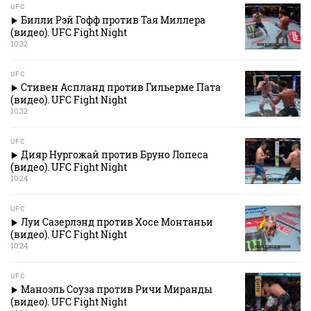
UFC
Билли Рэй Гофф против Тая Миллера
(видео). UFC Fight Night
10:32
UFC
Стивен Аспланд против Гильерме Пата
(видео). UFC Fight Night
10:32
UFC
Дияр Нургожай против Бруно Лопеса
(видео). UFC Fight Night
10:24
UFC
Луи Сазерлэнд против Хосе Монтаньи
(видео). UFC Fight Night
10:24
UFC
Маноэль Соуза против Ричи Миранды
(видео). UFC Fight Night