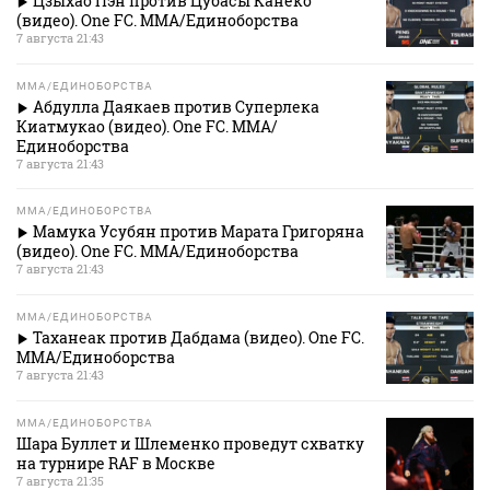
Цзыхао Пэн против Цубасы Канеко
(видео). One FC. MMA/Единоборства
7 августа 21:43
MMA/ЕДИНОБОРСТВА
Абдулла Даякаев против Суперлека
Киатмукао (видео). One FC. MMA/
Единоборства
7 августа 21:43
MMA/ЕДИНОБОРСТВА
Мамука Усубян против Марата Григоряна
(видео). One FC. MMA/Единоборства
7 августа 21:43
MMA/ЕДИНОБОРСТВА
Таханеак против Дабдама (видео). One FC.
MMA/Единоборства
7 августа 21:43
MMA/ЕДИНОБОРСТВА
Шара Буллет и Шлеменко проведут схватку
на турнире RAF в Москве
7 августа 21:35