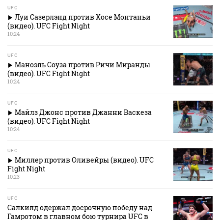
UFC
Луи Сазерлэнд против Хосе Монтаньи
(видео). UFC Fight Night
10:24
UFC
Маноэль Соуза против Ричи Миранды
(видео). UFC Fight Night
10:24
UFC
Майлз Джонс против Джанни Васкеза
(видео). UFC Fight Night
10:24
UFC
Миллер против Оливейры (видео). UFC
Fight Night
10:23
UFC
Салкилд одержал досрочную победу над
Гамротом в главном бою турнира UFC в