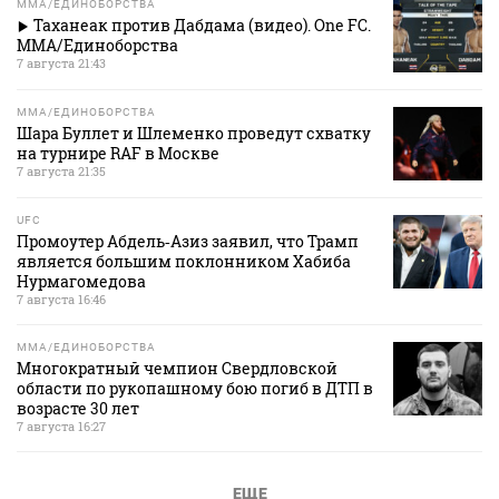
MMA/ЕДИНОБОРСТВА
Таханеак против Дабдама (видео). One FC.
MMA/Единоборства
7 августа 21:43
MMA/ЕДИНОБОРСТВА
Шара Буллет и Шлеменко проведут схватку
на турнире RAF в Москве
7 августа 21:35
UFC
Промоутер Абдель‑Азиз заявил, что Трамп
является большим поклонником Хабиба
Нурмагомедова
7 августа 16:46
MMA/ЕДИНОБОРСТВА
Многократный чемпион Свердловской
области по рукопашному бою погиб в ДТП в
возрасте 30 лет
7 августа 16:27
ЕЩЕ