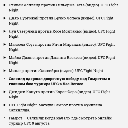
Стивен Аспланд против Гильерме Пата (видео). UFC Fight
Night
Дияр Нургожай против Бруно Лопеса (видео). UFC Fight
Night
Луи Сазерлэнд против Хосе Монтаньи (видео). UFC Fight
Night
Маноэль Соуза против Ричи Миранды (видео). UFC Fight
Night
Майлз Джонс против Джанни Васкеза (видео). UFC Fight
Night
Миллер против Оливейры (видео). UFC Fight Night
Салкилд одержал досрочную победу над Гамротом в
главном бою турнира UFC в Лас‑Вегасе
Джиджи Кануто против Кэрол Форо (видео). UFC Fight
Night
UFC Fight Night. Матеуш Гамрот против Куиллана
Салкиллда.
Гамрот — Салкилд: когда начало, где смотреть онлайн
турнир UFC 9 августа