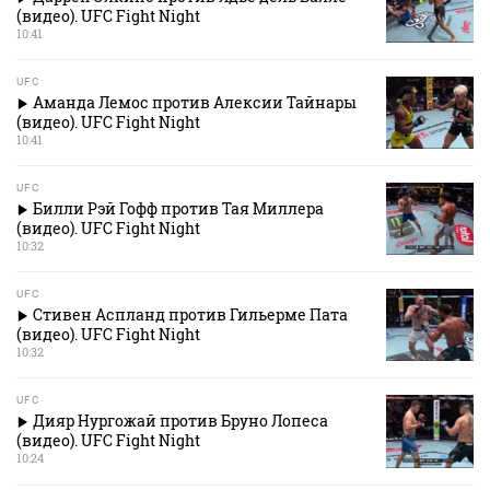
(видео). UFC Fight Night
10:41
UFC
Аманда Лемос против Алексии Тайнары
(видео). UFC Fight Night
10:41
UFC
Билли Рэй Гофф против Тая Миллера
(видео). UFC Fight Night
10:32
UFC
Стивен Аспланд против Гильерме Пата
(видео). UFC Fight Night
10:32
UFC
Дияр Нургожай против Бруно Лопеса
(видео). UFC Fight Night
10:24