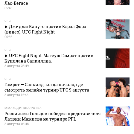
Лас‑Вегасе
05:43
UFC
Джиджи Кануто против Кэрол Форо
(видео). UFC Fight Night
00:36
UFC
UFC Fight Night. Матеуш Гамрот против
Куиллана Салкиллда.
8 августа 23:49
UFC
Гамрот — Салкилд: когда начало, где
смотреть онлайн турнир UFC 9 августа
8 августа 16:45
MMA/ЕДИНОБОРСТВА
Россиянин Гольцов победил представителя
Латвии Мажиева на турнире PFL
8 августа 05:48