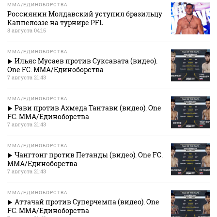
MMA/ЕДИНОБОРСТВА
Россиянин Молдавский уступил бразильцу
Каппелоззе на турнире PFL
8 августа 04:15
MMA/ЕДИНОБОРСТВА
Ильяс Мусаев против Суксавата (видео).
One FC. MMA/Единоборства
7 августа 21:43
MMA/ЕДИНОБОРСТВА
Рави против Ахмеда Тантави (видео). One
FC. MMA/Единоборства
7 августа 21:43
MMA/ЕДИНОБОРСТВА
Чангтонг против Петанды (видео). One FC.
MMA/Единоборства
7 августа 21:43
MMA/ЕДИНОБОРСТВА
Аттачай против Суперчемпа (видео). One
FC. MMA/Единоборства