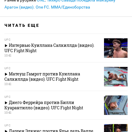
Ранее в рубрике
ONE
:
Тихиро Савада победила Макарену
Арагон (видео). One FC. MMA/Единоборства
ЧИТАТЬ ЕЩЕ
UFC
Интервью Куиллана Салкиллда (видео).
UFC Fight Night
10:41
UFC
Матеуш Гамрот против Куиллана
Салкиллда (видео). UFC Fight Night
10:41
UFC
Диего Феррейра против Билли
Куарантилло (видео). UFC Fight Night
10:41
UFC
Даррен Элкинс против Ядье дель Валле