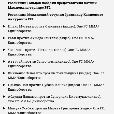
Россиянин Гольцов победил представителя Латвии
Мажиева на турнире PFL
Россиянин Молдавский уступил бразильцу Каппелоззе
на турнире PFL
Ильяс Мусаев против Суксавата (видео). One FC. MMA/
Единоборства
Рави против Ахмеда Тантави (видео). One FC. MMA/
Единоборства
Чангтонг против Петанды (видео). One FC. MMA/
Единоборства
Аттачай против Суперчемпа (видео). One FC. MMA/
Единоборства
Винченцо Эспозито против Сонгпэндина (видео). One FC.
MMA/Единоборства
Цзыхао Пэн против Цубасы Канеко (видео). One FC. MMA/
Единоборства
Абдулла Даякаев против Суперлека Киатмукао (видео).
One FC. MMA/Единоборства
Мамука Усубян против Марата Григоряна (видео). One FC.
MMA/Единоборства