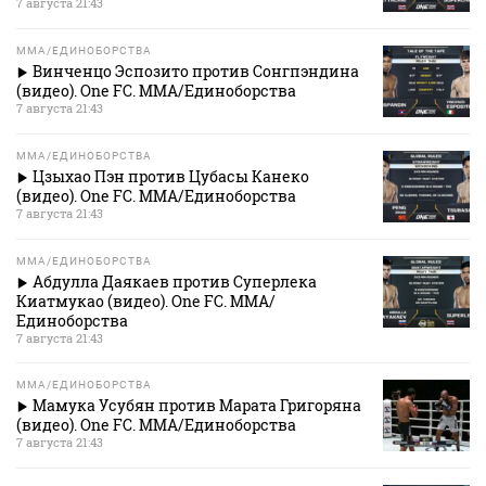
7 августа 21:43
MMA/ЕДИНОБОРСТВА
Винченцо Эспозито против Сонгпэндина
(видео). One FC. MMA/Единоборства
7 августа 21:43
MMA/ЕДИНОБОРСТВА
Цзыхао Пэн против Цубасы Канеко
(видео). One FC. MMA/Единоборства
7 августа 21:43
MMA/ЕДИНОБОРСТВА
Абдулла Даякаев против Суперлека
Киатмукао (видео). One FC. MMA/
Единоборства
7 августа 21:43
MMA/ЕДИНОБОРСТВА
Мамука Усубян против Марата Григоряна
(видео). One FC. MMA/Единоборства
7 августа 21:43