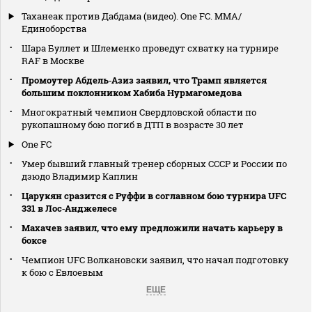
Таханеак против Дабдама (видео). One FC. MMA/
Единоборства
Шара Буллет и Шлеменко проведут схватку на турнире
RAF в Москве
Промоутер Абдель‑Азиз заявил, что Трамп является
большим поклонником Хабиба Нурмагомедова
Многократный чемпион Свердловской области по
рукопашному бою погиб в ДТП в возрасте 30 лет
One FC
Умер бывший главный тренер сборных СССР и России по
дзюдо Владимир Каплин
Царукян сразится с Руффи в соглавном бою турнира UFC
331 в Лос‑Анджелесе
Махачев заявил, что ему предложили начать карьеру в
боксе
Чемпион UFC Волкановски заявил, что начал подготовку
к бою с Евлоевым
ЕЩЕ