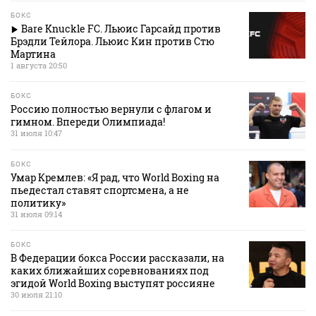
БОКС
Bare Knuckle FC. Льюис Гарсайд против
Брэдли Тейлора. Льюис Кин против Стю
Мартина
1 августа 20:50
БОКС
Россию полностью вернули с флагом и
гимном. Впереди Олимпиада!
31 июля 10:47
БОКС
Умар Кремлев: «Я рад, что World Boxing на
пьедестал ставят спортсмена, а не
политику»
31 июля 09:14
БОКС
В Федерации бокса России рассказали, на
каких ближайших соревнованиях под
эгидой World Boxing выступят россияне
30 июля 21:10