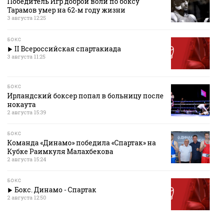
Победитель Игр доброй воли по боксу
Тарамов умер на 62‑м году жизни
3 августа 12:25
БОКС
II Всероссийская спартакиада
3 августа 11:25
БОКС
Ирландский боксер попал в больницу после
нокаута
2 августа 15:39
БОКС
Команда «Динамо» победила «Спартак» на
Кубке Раимкуля Малахбекова
2 августа 15:24
БОКС
Бокс. Динамо - Спартак
2 августа 12:50