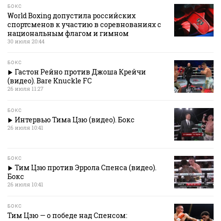
БОКС
World Boxing допустила российских
спортсменов к участию в соревнованиях с
национальным флагом и гимном
30 июля 20:44
БОКС
Гастон Рейно против Джоша Крейчи
(видео). Bare Knuckle FC
26 июля 11:27
БОКС
Интервью Тима Цзю (видео). Бокс
26 июля 10:41
БОКС
Тим Цзю против Эррола Спенса (видео).
Бокс
26 июля 10:41
БОКС
Тим Цзю — о победе над Спенсом: