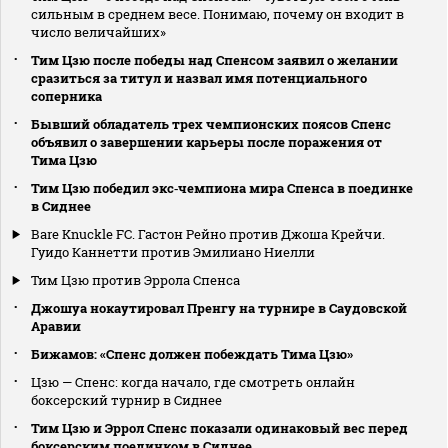
сильным в среднем весе. Понимаю, почему он входит в
число величайших»
Тим Цзю после победы над Спенсом заявил о желании
сразиться за титул и назвал имя потенциального
соперника
Бывший обладатель трех чемпионских поясов Спенс
объявил о завершении карьеры после поражения от
Тима Цзю
Тим Цзю победил экс‑чемпиона мира Спенса в поединке
в Сиднее
Bare Knuckle FC. Гастон Рейно против Джоша Крейчи.
Гуидо Каннетти против Эмилиано Ниелли
Тим Цзю против Эррола Спенса
Джошуа нокаутировал Пренгу на турнире в Саудовской
Аравии
Бижамов: «Спенс должен побеждать Тима Цзю»
Цзю — Спенс: когда начало, где смотреть онлайн
боксерский турнир в Сиднее
Тим Цзю и Эррол Спенс показали одинаковый вес перед
боксерским поединком в Сиднее