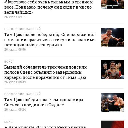
«Чувствую себя очень сильным в среднем
весе. Понимаю, почему он входит в число
величайших»
26 июля 09:15
ПРОФЕССИОНАЛЬНЫЙ
Тим Цзю после победы над Спенсом заявил
о желании сразиться за титул и назвал имя
потенциального соперника
26 июля 08:56
БОКС
Бывший обладатель трех чемпионских
поясов Спенс объявил о завершении
карьеры после поражения от Тима Цзю
26 июля 08:39
ПРОФЕССИОНАЛЬНЫЙ
Тим Цзю победил экс‑чемпиона мира
Спенса в поединке в Сиднее
26 июля 08:24
БОКС
Bare Knuckle FC. Гастон Рейно против