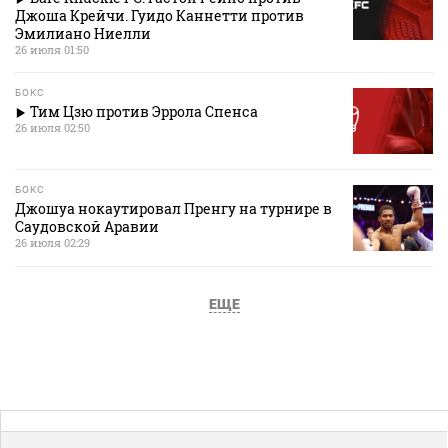
Джоша Крейчи. Гуидо Каннетти против
Эмилиано Ниелли
26 июля 01:50
БОКС
Тим Цзю против Эррола Спенса
26 июля 02:50
БОКС
Джошуа нокаутировал Пренгу на турнире в
Саудовской Аравии
26 июля 02:29
ЕЩЕ