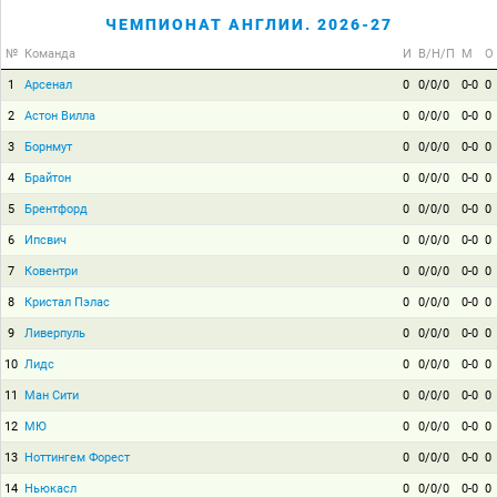
ЧЕМПИОНАТ АНГЛИИ. 2026-27
№
Команда
И
В/Н/П
М
О
1
Арсенал
0
0/0/0
0-0
0
2
Астон Вилла
0
0/0/0
0-0
0
3
Борнмут
0
0/0/0
0-0
0
4
Брайтон
0
0/0/0
0-0
0
5
Брентфорд
0
0/0/0
0-0
0
6
Ипсвич
0
0/0/0
0-0
0
7
Ковентри
0
0/0/0
0-0
0
8
Кристал Пэлас
0
0/0/0
0-0
0
9
Ливерпуль
0
0/0/0
0-0
0
10
Лидс
0
0/0/0
0-0
0
11
Ман Сити
0
0/0/0
0-0
0
12
МЮ
0
0/0/0
0-0
0
13
Ноттингем Форест
0
0/0/0
0-0
0
14
Ньюкасл
0
0/0/0
0-0
0