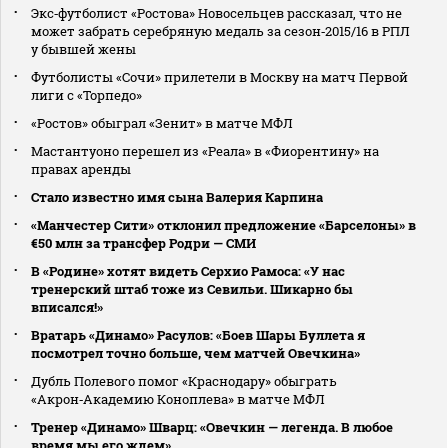
Экс‑футболист «Ростова» Новосельцев рассказал, что не
может забрать серебряную медаль за сезон‑2015/16 в РПЛ
у бывшей жены
Футболисты «Сочи» прилетели в Москву на матч Первой
лиги с «Торпедо»
«Ростов» обыграл «Зенит» в матче МФЛ
Мастантуоно перешел из «Реала» в «Фиорентину» на
правах аренды
Стало известно имя сына Валерия Карпина
«Манчестер Сити» отклонил предложение «Барселоны» в
€50 млн за трансфер Родри — СМИ
В «Родине» хотят видеть Серхио Рамоса: «У нас
тренерский штаб тоже из Севильи. Шикарно бы
вписался!»
Вратарь «Динамо» Расулов: «Боев Шары Буллета я
посмотрел точно больше, чем матчей Овечкина»
Дубль Полевого помог «Краснодару» обыграть
«Акрон‑Академию Коноплева» в матче МФЛ
Тренер «Динамо» Шварц: «Овечкин — легенда. В любое
время мы его ждем»