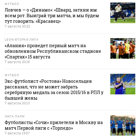
ФУТБОЛ
Ловчев — о «Динамо»: «Шварц, заткни им
всем рот. Выиграй три матча, и мы будем
тут говорить: «Красавец»
7 августа 20:22
LEON-ВТОРАЯ ЛИГА
«Алания» проведет первый матч на
обновленном Республиканском стадионе
«Спартак» 15 августа
7 августа 20:18
ФУТБОЛ
Экс‑футболист «Ростова» Новосельцев
рассказал, что не может забрать
серебряную медаль за сезон‑2015/16 в РПЛ у
бывшей жены
7 августа 20:13
ЛИГА ПАРИ
Футболисты «Сочи» прилетели в Москву на
матч Первой лиги с «Торпедо»
7 августа 19:57