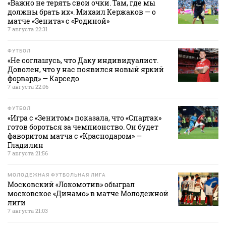
«Важно не терять свои очки. Там, где мы
должны брать их». Михаил Кержаков — о
матче «Зенита» с «Родиной»
7 августа 22:31
ФУТБОЛ
«Не соглашусь, что Даку индивидуалист.
Доволен, что у нас появился новый яркий
форвард» — Карседо
7 августа 22:06
ФУТБОЛ
«Игра с «Зенитом» показала, что «Спартак»
готов бороться за чемпионство. Он будет
фаворитом матча с «Краснодаром» —
Гладилин
7 августа 21:56
МОЛОДЕЖНАЯ ФУТБОЛЬНАЯ ЛИГА
Московский «Локомотив» обыграл
московское «Динамо» в матче Молодежной
лиги
7 августа 21:03