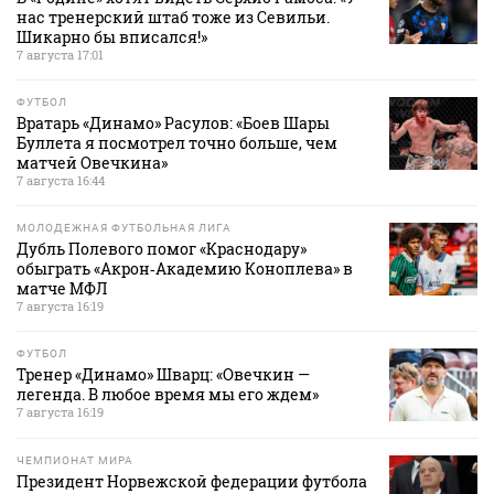
нас тренерский штаб тоже из Севильи.
Шикарно бы вписался!»
7 августа 17:01
ФУТБОЛ
Вратарь «Динамо» Расулов: «Боев Шары
Буллета я посмотрел точно больше, чем
матчей Овечкина»
7 августа 16:44
МОЛОДЕЖНАЯ ФУТБОЛЬНАЯ ЛИГА
Дубль Полевого помог «Краснодару»
обыграть «Акрон‑Академию Коноплева» в
матче МФЛ
7 августа 16:19
ФУТБОЛ
Тренер «Динамо» Шварц: «Овечкин —
легенда. В любое время мы его ждем»
7 августа 16:19
ЧЕМПИОНАТ МИРА
Президент Норвежской федерации футбола