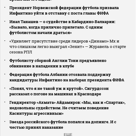
Президент Норвежской федерации футбола призвала
Инфантино уйти в отставку с поста главы ФИФА
Инал Танашев — о судействе в Кабардино‑Балкарии:
«Бывало, когда прилично прилетало. С одним
футболистом начали драться»
«Удивляет присутствие среди лидеров «Динамо» Мх и
что слишком легко выиграл «Зенит» — Журавель о старте
сезона РПЛ
Футболисту сборной Англии Тони предъявлено
обвинение в нападении в клубе
Федерация футбола Албании отозвала поддержку
кандидатуры Инфантино на выборах президента ФИФА
«Понял, что я не такой уж и крутой». Сигурдссон
рассказал о погоне на машинах в Краснодаре
Гендиректор «Ахмата» Айдамиров: «Мы, как и «Спартак»,
недовольны судейством. Не считаем поведение
Касинтуры агрессивным»
Звезда российского футбола попался на допинге. И с
честью принял наказание
ЕЩЕ