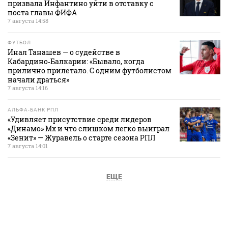
призвала Инфантино уйти в отставку с
поста главы ФИФА
7 августа 14:58
ФУТБОЛ
Инал Танашев — о судействе в
Кабардино‑Балкарии: «Бывало, когда
прилично прилетало. С одним футболистом
начали драться»
7 августа 14:16
АЛЬФА-БАНК РПЛ
«Удивляет присутствие среди лидеров
«Динамо» Мх и что слишком легко выиграл
«Зенит» — Журавель о старте сезона РПЛ
7 августа 14:01
ЕЩЕ