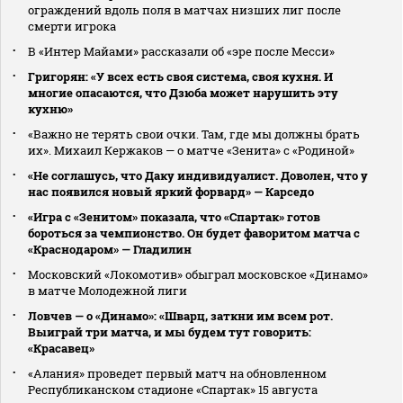
ограждений вдоль поля в матчах низших лиг после
смерти игрока
В «Интер Майами» рассказали об «эре после Месси»
Григорян: «У всех есть своя система, своя кухня. И
многие опасаются, что Дзюба может нарушить эту
кухню»
«Важно не терять свои очки. Там, где мы должны брать
их». Михаил Кержаков — о матче «Зенита» с «Родиной»
«Не соглашусь, что Даку индивидуалист. Доволен, что у
нас появился новый яркий форвард» — Карседо
«Игра с «Зенитом» показала, что «Спартак» готов
бороться за чемпионство. Он будет фаворитом матча с
«Краснодаром» — Гладилин
Московский «Локомотив» обыграл московское «Динамо»
в матче Молодежной лиги
Ловчев — о «Динамо»: «Шварц, заткни им всем рот.
Выиграй три матча, и мы будем тут говорить:
«Красавец»
«Алания» проведет первый матч на обновленном
Республиканском стадионе «Спартак» 15 августа