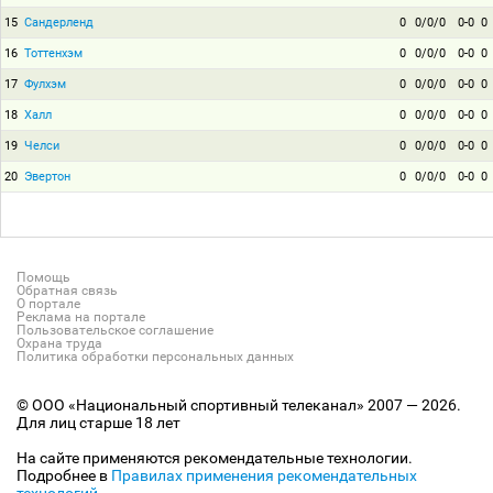
15
Сандерленд
0
0/0/0
0-0
0
16
Тоттенхэм
0
0/0/0
0-0
0
17
Фулхэм
0
0/0/0
0-0
0
18
Халл
0
0/0/0
0-0
0
19
Челси
0
0/0/0
0-0
0
20
Эвертон
0
0/0/0
0-0
0
Помощь
Обратная связь
О портале
Реклама на портале
Пользовательское соглашение
Охрана труда
Политика обработки персональных данных
© ООО «Национальный спортивный телеканал» 2007 — 2026.
Для лиц старше 18 лет
На сайте применяются рекомендательные технологии.
Подробнее в
Правилах применения рекомендательных