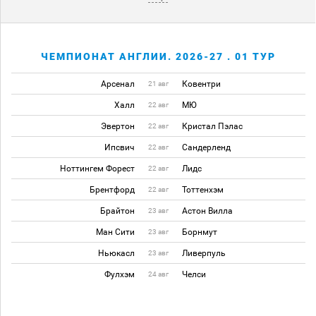
ЧЕМПИОНАТ АНГЛИИ. 2026-27 . 01 ТУР
Арсенал
Ковентри
21 авг
Халл
МЮ
22 авг
Эвертон
Кристал Пэлас
22 авг
Ипсвич
Сандерленд
22 авг
Ноттингем Форест
Лидс
22 авг
Брентфорд
Тоттенхэм
22 авг
Брайтон
Астон Вилла
23 авг
Ман Сити
Борнмут
23 авг
Ньюкасл
Ливерпуль
23 авг
Фулхэм
Челси
24 авг