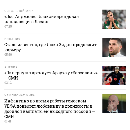
ОСТАЛЬНОЙ МИР
«Лос‑Анджелес Гэлакси» арендовал
нападающего Лосано
07:25
ИСПАНИЯ
Стало известно, где Люка Зидан продолжит
карьеру
05:59
АНГЛИЯ
«Ливерпуль» арендует Араухо у «Барселоны»
— СМИ
03:12
ЧЕМПИОНАТ МИРА
Инфантино во время работы генсеком
УЕФА повысил любовницу в должности и
добился выплаты ей выходного пособия —
СМИ
01:41