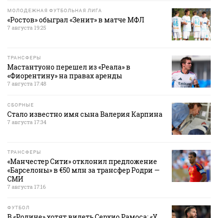
МОЛОДЕЖНАЯ ФУТБОЛЬНАЯ ЛИГА
«Ростов» обыграл «Зенит» в матче МФЛ
7 августа 19:25
ТРАНСФЕРЫ
Мастантуоно перешел из «Реала» в
«Фиорентину» на правах аренды
7 августа 17:48
СБОРНЫЕ
Стало известно имя сына Валерия Карпина
7 августа 17:34
ТРАНСФЕРЫ
«Манчестер Сити» отклонил предложение
«Барселоны» в €50 млн за трансфер Родри —
СМИ
7 августа 17:16
ФУТБОЛ
В «Родине» хотят видеть Серхио Рамоса: «У