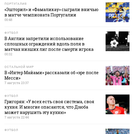
ПОРТУГАЛИЯ
«Эшторил» и «Фамаликау» сыграли вничью
в матче чемпионата Португалии
00:48
ФУТБОЛ
В Англии запретили использование
сплошных ограждений вдоль поля в
матчах низших лиг после смерти игрока
00:32
ОСТАЛЬНОЙ МИР
В «Интер Майами» рассказали об «эре после
Месси»
7 августа 23:37
ФУТБОЛ
Григорян: «У всех есть своя система, своя
кухня. И многие опасаются, что Дзюба
может нарушить эту кухню»
7 августа 22:44
ФУТБОЛ