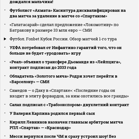
дождался мальчика!
Футболист «Ахмата» Касинтура дисквалифицирован на
два матча за удаление в матче со «Спартаком»
«Галатасарай» сделал предложение «Локомотиву» по
Батракову в размере 33 млн евро — СМИ
Футбол. Fonbet Кубок России. Обзор матчей 1-го тура
УЕФА потребовал от Инфантино гарантий того, что он
больше не будет «уродовать» игру
«Реал» объявил о трансфере Дьоманде из «Лейпцига»,
контракт подписан до 2033 года
Обладатель «Золотого мяча» Родри хочет перейти в
«Барселону» — СМИ
Самедов — о Даку в «Спартаке»: «Последние годы он
входит в элиту форвардов, за ним охотились все гранды»
Салах подписал с «Трабзонспором» двухлетний контракт
У Валерия Карпина родился первый сын
Кирилл Левников назначен главным арбитром матча
РПЛ «Спартак» — «Краснодар»
Месси вернулся после ЧМ и сразу устроил шоу! Без