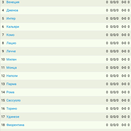
3
Венеция
0
0/0/0
0-0
0
4
Дженоа
0
0/0/0
0-0
0
5
Интер
0
0/0/0
0-0
0
6
Кальяри
0
0/0/0
0-0
0
7
Комо
0
0/0/0
0-0
0
8
Лацио
0
0/0/0
0-0
0
9
Лечче
0
0/0/0
0-0
0
10
Милан
0
0/0/0
0-0
0
11
Монца
0
0/0/0
0-0
0
12
Наполи
0
0/0/0
0-0
0
13
Парма
0
0/0/0
0-0
0
14
Рома
0
0/0/0
0-0
0
15
Сассуоло
0
0/0/0
0-0
0
16
Торино
0
0/0/0
0-0
0
17
Удинезе
0
0/0/0
0-0
0
18
Фиорентина
0
0/0/0
0-0
0