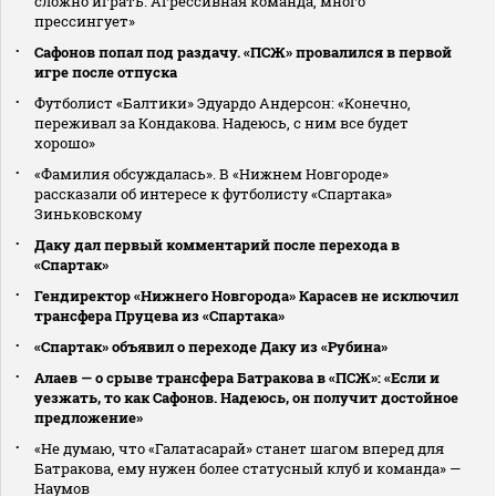
сложно играть. Агрессивная команда, много
прессингует»
Сафонов попал под раздачу. «ПСЖ» провалился в первой
игре после отпуска
Футболист «Балтики» Эдуардо Андерсон: «Конечно,
переживал за Кондакова. Надеюсь, с ним все будет
хорошо»
«Фамилия обсуждалась». В «Нижнем Новгороде»
рассказали об интересе к футболисту «Спартака»
Зиньковскому
Даку дал первый комментарий после перехода в
«Спартак»
Гендиректор «Нижнего Новгорода» Карасев не исключил
трансфера Пруцева из «Спартака»
«Спартак» объявил о переходе Даку из «Рубина»
Алаев — о срыве трансфера Батракова в «ПСЖ»: «Если и
уезжать, то как Сафонов. Надеюсь, он получит достойное
предложение»
«Не думаю, что «Галатасарай» станет шагом вперед для
Батракова, ему нужен более статусный клуб и команда» —
Наумов