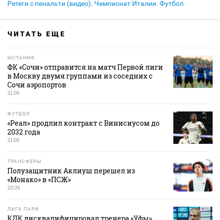
Ретеги с пенальти (видео). Чемпионат Италии. Футбол
ЧИТАТЬ ЕЩЕ
ИСПАНИЯ
ФК «Сочи» отправится на матч Первой лиги
в Москву двумя группами из соседних с
Сочи аэропортов
21:06
ФУТБОЛ
«Реал» продлил контракт с Винисиусом до
2032 года
21:06
ТРАНСФЕРЫ
Полузащитник Аклиуш перешел из
«Монако» в «ПСЖ»
20:36
ЛИГА ПАРИ
КДК дисквалифицировал тренера «Уфы»