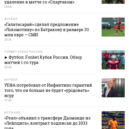
удаление в матче со «Спартаком»
19:04
ФУТБОЛ
«Галатасарай» сделал предложение
«Локомотиву» по Батракову в размере 33
млн евро — СМИ
18:36
FONBET КУБОК РОССИИ
Футбол. Fonbet Кубок России. Обзор
матчей 1-го тура
18:20
ФУТБОЛ
УЕФА потребовал от Инфантино гарантий
того, что он больше не будет «уродовать»
игру
17:36
ИСПАНИЯ
«Реал» объявил о трансфере Дьоманде из
«Лейпцига», контракт подписан до 2033
года