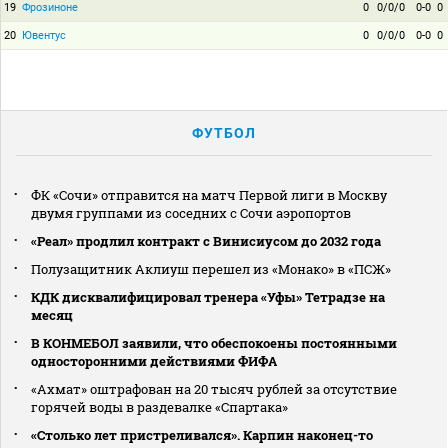
19
Фрозиноне
0
0/0/0
0-0
0
20
Ювентус
0
0/0/0
0-0
0
ФУТБОЛ
ФК «Сочи» отправится на матч Первой лиги в Москву
двумя группами из соседних с Сочи аэропортов
«Реал» продлил контракт с Винисиусом до 2032 года
Полузащитник Аклиуш перешел из «Монако» в «ПСЖ»
КДК дисквалифицировал тренера «Уфы» Тетрадзе на
месяц
В КОНМЕБОЛ заявили, что обеспокоены постоянными
односторонними действиями ФИФА
«Ахмат» оштрафован на 20 тысяч рублей за отсутствие
горячей воды в раздевалке «Спартака»
«Столько лет пристреливался». Карпин наконец-то