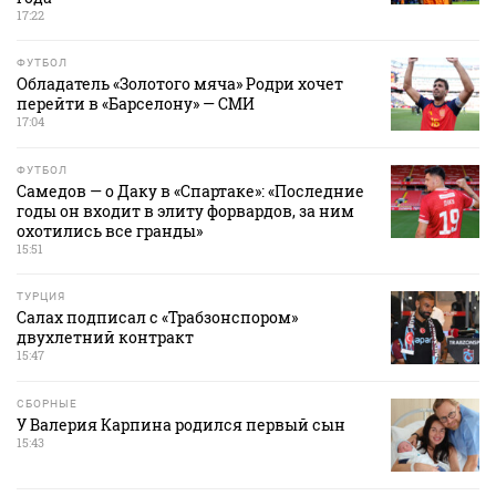
17:22
ФУТБОЛ
Обладатель «Золотого мяча» Родри хочет
перейти в «Барселону» — СМИ
17:04
ФУТБОЛ
Самедов — о Даку в «Спартаке»: «Последние
годы он входит в элиту форвардов, за ним
охотились все гранды»
15:51
ТУРЦИЯ
Салах подписал с «Трабзонспором»
двухлетний контракт
15:47
СБОРНЫЕ
У Валерия Карпина родился первый сын
15:43