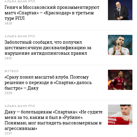
АЛЬФА-БАНК РПЛ
Генич и Моссаковский прокомментируют
матч «Спартак» — «Краснодар» в третьем
туре РПЛ
14:18
АЛЬФА-БАНК РПЛ
Заболотный сообщил, что получил
шестимесячную дисквалификацию за
нарушение антидопинговых правил
14:01
ФУТБОЛ
«Сразу понял масштаб клуба. Поэтому
решение о переходе в «Спартак» далось
быстро» — Даку
13:59
АЛЬФА-БАНК РПЛ
Даку — болельщикам «Спартака»: «Не судите
меня за то, каким я был в «Рубине».
Понимаю, мог выглядеть высокомерным и
агрессивным»
13:57