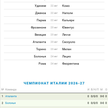
Удинезе
Комо
22 авг
Дженоа
Наполи
22 авг
Парма
Кальяри
22 авг
Фрозиноне
Ювентус
23 авг
Венеция
Лечче
23 авг
Аталанта
Сассуоло
23 авг
Торино
Милан
23 авг
Болонья
Лацио
24 авг
Рома
Фиорентина
24 авг
ЧЕМПИОНАТ ИТАЛИИ 2026-27
№
Команда
И
В/Н/П
М
О
1
Аталанта
0
0/0/0
0-0
0
2
Болонья
0
0/0/0
0-0
0