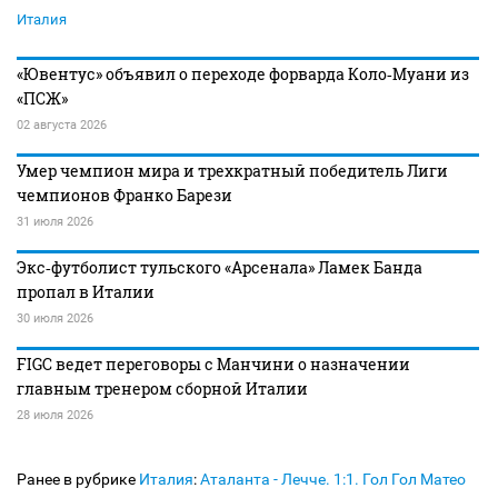
Италия
«Ювентус» объявил о переходе форварда Коло‑Муани из
«ПСЖ»
02 августа 2026
Умер чемпион мира и трехкратный победитель Лиги
чемпионов Франко Барези
31 июля 2026
Экс‑футболист тульского «Арсенала» Ламек Банда
пропал в Италии
30 июля 2026
FIGC ведет переговоры с Манчини о назначении
главным тренером сборной Италии
28 июля 2026
Ранее в рубрике
Италия
:
Аталанта - Лечче. 1:1. Гол Гол Матео