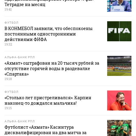
Тетрадзе на месяц
19:41
ФУТБОЛ
В КОНМЕБОЛ заявили, что обеспокоены
постоянными односторонними
действиями ФИФА
19:32
АЛЬФА-БАНК РПЛ
«Ахмат» оштрафован на 20 тысяч рублей за
отсутствие горячей воды в раздевалке
«Спартака»
19:18
ФУТБОЛ
«Столько лет пристреливался». Карпин
наконец-то дождался мальчика!
19:15
АЛЬФА-БАНК РПЛ
Футболист «Ахмата» Касинтура
дисквалифицирован на два матча за