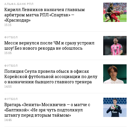
АЛЬФА-БАНК РПЛ
Кирилл Левников назначен главным
арбитром матча РПЛ «Спартак» —
«Краснодар»
15:15
ФУТБОЛ
Месси вернулся после ЧМ и сразу устроил
шоу! Без нового рекорда не обошлось
15:05
ФУТБОЛ
Полиция Сеула провела обыск в офисах
Корейской футбольной ассоциации по делу
о назначении бывшего главного тренера
14:55
ФУТБОЛ
Вратарь «Зенита» Москвичев — о матче с
«Балтикой»: «Не зря чуть подтолкнул
штангу перед вторым таймом»
14:46