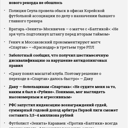
нового рекорда не обошлось
Полиция Сеула провела обыск в офисах Корейской
футбольной ассоциации по делу о назначении бывшего
главного тренера
Вратарь «Зенита» Москвичев — о матче с «Балтикой»: «Не
зря чуть подтолкнул штангу перед вторым таймом»
Генич и Моссаковский прокомментируют матч
«Спартак» — «Краснодар» в третьем туре РПЛ
Заболотный сообщил, что получил шестимесячную
дисквалификацию за нарушение антидопинговых
правил
«Сразу понял масштаб клуба. Поэтому решение о
переходе в «Спартак» далось быстро» — Даку
Даку — болельщикам «Спартака»: «Не судите меня за то,
каким я был в «Рубине». Понимаю, мог выглядеть
высокомерным и агрессивным»
РФС запустил индексацию вознаграждений судей,
суммарный годовой доход арбитра Первой лиги сможет
составить 3,5–4 миллиона рублей
Футболист «Зенита» Караваев: «Против «Балтики» всегда