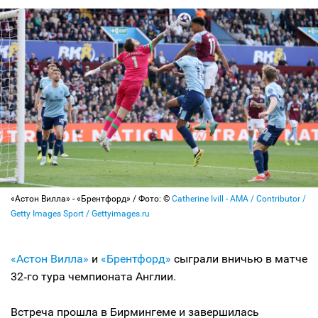
«Астон Вилла» - «Брентфорд» / Фото: ©
Catherine Ivill - AMA / Contributor /
Getty Images Sport / Gettyimages.ru
«Астон Вилла»
и
«Брентфорд»
сыграли вничью в матче
32‑го тура чемпионата Англии.
Встреча прошла в Бирмингеме и завершилась