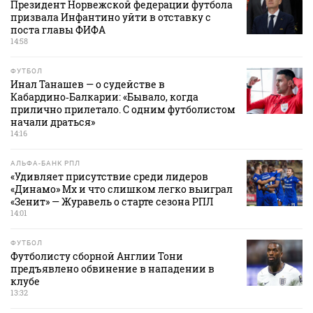
Президент Норвежской федерации футбола
призвала Инфантино уйти в отставку с
поста главы ФИФА
14:58
ФУТБОЛ
Инал Танашев — о судействе в
Кабардино‑Балкарии: «Бывало, когда
прилично прилетало. С одним футболистом
начали драться»
14:16
АЛЬФА-БАНК РПЛ
«Удивляет присутствие среди лидеров
«Динамо» Мх и что слишком легко выиграл
«Зенит» — Журавель о старте сезона РПЛ
14:01
ФУТБОЛ
Футболисту сборной Англии Тони
предъявлено обвинение в нападении в
клубе
13:32