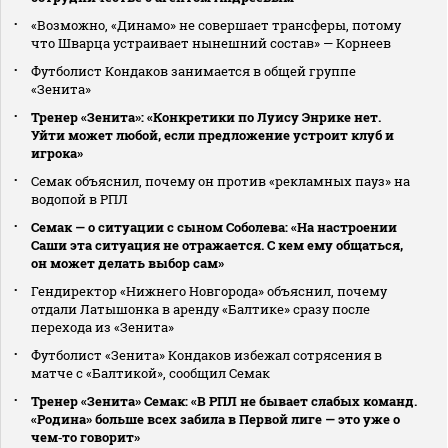
«Возможно, «Динамо» не совершает трансферы, потому
что Шварца устраивает нынешний состав» — Корнеев
Футболист Кондаков занимается в общей группе
«Зенита»
Тренер «Зенита»: «Конкретики по Луису Энрике нет.
Уйти может любой, если предложение устроит клуб и
игрока»
Семак объяснил, почему он против «рекламных пауз» на
водопой в РПЛ
Семак — о ситуации с сыном Соболева: «На настроении
Саши эта ситуация не отражается. С кем ему общаться,
он может делать выбор сам»
Гендиректор «Нижнего Новгорода» объяснил, почему
отдали Латышонка в аренду «Балтике» сразу после
перехода из «Зенита»
Футболист «Зенита» Кондаков избежал сотрясения в
матче с «Балтикой», сообщил Семак
Тренер «Зенита» Семак: «В РПЛ не бывает слабых команд.
«Родина» больше всех забила в Первой лиге — это уже о
чем‑то говорит»