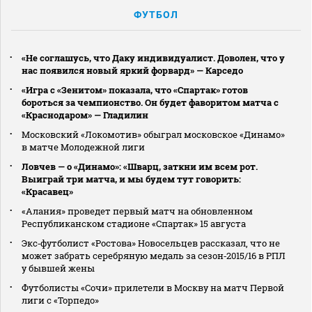
ФУТБОЛ
«Не соглашусь, что Даку индивидуалист. Доволен, что у
нас появился новый яркий форвард» — Карседо
«Игра с «Зенитом» показала, что «Спартак» готов
бороться за чемпионство. Он будет фаворитом матча с
«Краснодаром» — Гладилин
Московский «Локомотив» обыграл московское «Динамо»
в матче Молодежной лиги
Ловчев — о «Динамо»: «Шварц, заткни им всем рот.
Выиграй три матча, и мы будем тут говорить:
«Красавец»
«Алания» проведет первый матч на обновленном
Республиканском стадионе «Спартак» 15 августа
Экс‑футболист «Ростова» Новосельцев рассказал, что не
может забрать серебряную медаль за сезон‑2015/16 в РПЛ
у бывшей жены
Футболисты «Сочи» прилетели в Москву на матч Первой
лиги с «Торпедо»