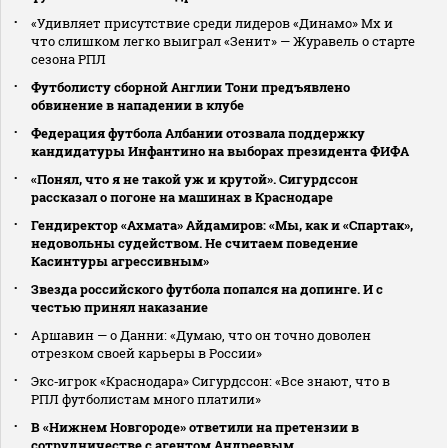
«Удивляет присутствие среди лидеров «Динамо» Мх и
что слишком легко выиграл «Зенит» — Журавель о старте
сезона РПЛ
Футболисту сборной Англии Тони предъявлено
обвинение в нападении в клубе
Федерация футбола Албании отозвала поддержку
кандидатуры Инфантино на выборах президента ФИФА
«Понял, что я не такой уж и крутой». Сигурдссон
рассказал о погоне на машинах в Краснодаре
Гендиректор «Ахмата» Айдамиров: «Мы, как и «Спартак»,
недовольны судейством. Не считаем поведение
Касинтуры агрессивным»
Звезда российского футбола попался на допинге. И с
честью принял наказание
Аршавин — о Данни: «Думаю, что он точно доволен
отрезком своей карьеры в России»
Экс‑игрок «Краснодара» Сигурдссон: «Все знают, что в
РПЛ футболистам много платили»
В «Нижнем Новгороде» ответили на претензии в
сотрудничестве с агентом Андреевым