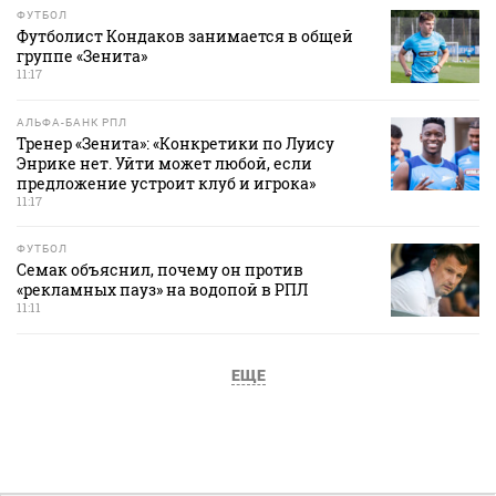
ФУТБОЛ
Футболист Кондаков занимается в общей
группе «Зенита»
11:17
АЛЬФА-БАНК РПЛ
Тренер «Зенита»: «Конкретики по Луису
Энрике нет. Уйти может любой, если
предложение устроит клуб и игрока»
11:17
ФУТБОЛ
Семак объяснил, почему он против
«рекламных пауз» на водопой в РПЛ
11:11
ЕЩЕ