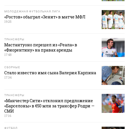
МОЛОДЕЖНАЯ ФУТБОЛЬНАЯ ЛИГА
«Ростов» обыграл «Зенит» в матче МФЛ
19:25
ТРАНСФЕРЫ
Мастантуоно перешел из «Реала» в
«Фиорентину» на правах аренды
17:48
СБОРНЫЕ
Стало известно имя сына Валерия Карпина
17:34
ТРАНСФЕРЫ
«Манчестер Сити» отклонил предложение
«Барселоны» в €50 млн за трансфер Родри —
СМИ
17:16
ФУТБОЛ