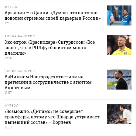
ФУТБОЛ
Аршавин — о Данни: «Думаю, что он точно
доволен отрезком своей карьеры в России»
12:31
АЛЬФА-БАНК РПЛ
Экс‑игрок «Краснодара» Сигурдссон: «Все
знают, что в РПЛ футболистам много
платили»
12:16
АЛЬФА-БАНК РПЛ
В «Нижнем Новгороде» ответили на
претензии в сотрудничестве с агентом
Андреевым
11:57
ФУТБОЛ
«Возможно, «Динамо» не совершает
трансферы, потому что Шварца устраивает
нынешний состав» — Корнеев
11:18