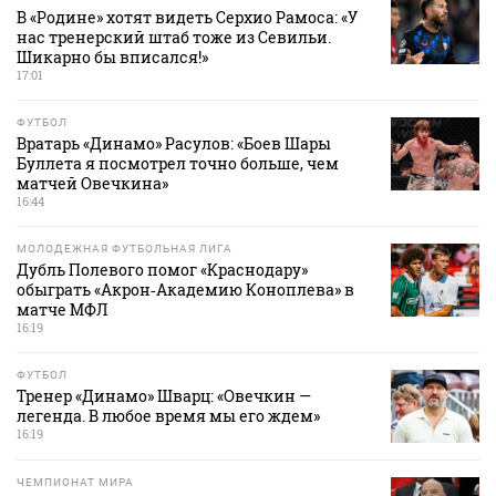
В «Родине» хотят видеть Серхио Рамоса: «У
нас тренерский штаб тоже из Севильи.
Шикарно бы вписался!»
17:01
ФУТБОЛ
Вратарь «Динамо» Расулов: «Боев Шары
Буллета я посмотрел точно больше, чем
матчей Овечкина»
16:44
МОЛОДЕЖНАЯ ФУТБОЛЬНАЯ ЛИГА
Дубль Полевого помог «Краснодару»
обыграть «Акрон‑Академию Коноплева» в
матче МФЛ
16:19
ФУТБОЛ
Тренер «Динамо» Шварц: «Овечкин —
легенда. В любое время мы его ждем»
16:19
ЧЕМПИОНАТ МИРА