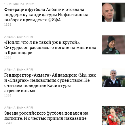
ЧЕМПИОНАТ МИРА
Федерация футбола Албании отозвала
поддержку кандидатуры Инфантино на
выборах президента ФИФА
13:18
АЛЬФА-БАНК РПЛ
«Понял, что я не такой уж и крутой».
Сигурдссон рассказал о погоне на машинах
в Краснодаре
13:15
АЛЬФА-БАНК РПЛ
Гендиректор «Ахмата» Айдамиров: «Мы, как
и «Спартак», недовольны судейством. Не
считаем поведение Касинтуры
агрессивным»
13:14
АЛЬФА-БАНК РПЛ
Звезда российского футбола попался на
допинге. И с честью принял наказание
12:40