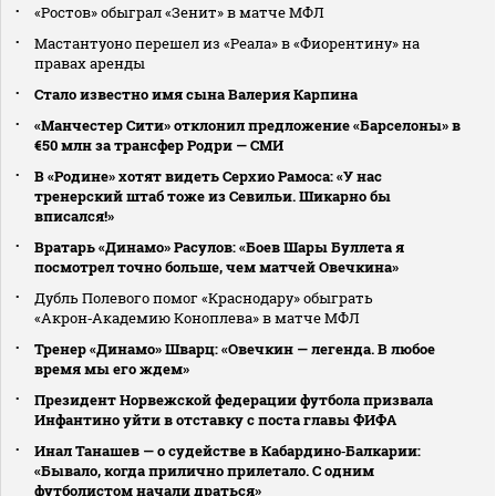
«Ростов» обыграл «Зенит» в матче МФЛ
Мастантуоно перешел из «Реала» в «Фиорентину» на
правах аренды
Стало известно имя сына Валерия Карпина
«Манчестер Сити» отклонил предложение «Барселоны» в
€50 млн за трансфер Родри — СМИ
В «Родине» хотят видеть Серхио Рамоса: «У нас
тренерский штаб тоже из Севильи. Шикарно бы
вписался!»
Вратарь «Динамо» Расулов: «Боев Шары Буллета я
посмотрел точно больше, чем матчей Овечкина»
Дубль Полевого помог «Краснодару» обыграть
«Акрон‑Академию Коноплева» в матче МФЛ
Тренер «Динамо» Шварц: «Овечкин — легенда. В любое
время мы его ждем»
Президент Норвежской федерации футбола призвала
Инфантино уйти в отставку с поста главы ФИФА
Инал Танашев — о судействе в Кабардино‑Балкарии:
«Бывало, когда прилично прилетало. С одним
футболистом начали драться»