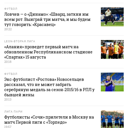
ФУТБОЛ
Ловчев — о «Динамо»: «Шварц, заткни им
всем рот. Выиграй три матча, и мы будем
тут говорить: «Красавец»
20:22
LEON-ВТОРАЯ ЛИГА
«Алания» проведет первый матч на
обновленном Республиканском стадионе
«Спартак» 15 августа
20:18
ФУТБОЛ
Экс‑футболист «Ростова» Новосельцев
рассказал, что не может забрать
серебряную медаль за сезон‑2015/16 в РПЛ у
бывшей жены
20:13
ЛИГА ПАРИ
Футболисты «Сочи» прилетели в Москву на
матч Первой лиги с «Торпедо»
19:57