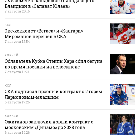
СКА обменял канадского нападающего
Бландизи в «Салават Юлаев»
7 августа 20:16
КХЛ
Экс‑хоккеист «Вегаса» и «Калгари»
Мироманов перешел в СКА
7 августа 12:54
ХОККЕЙ
Обладатель Кубка Стэнли Хара сбил бегуна
во время поездки на велосипеде
7 августа 11:27
КХЛ
СКА подписал пробный контракт с Игорем
Ларионовым‑младшим
6 августа 17:26
ХОККЕЙ
Ожиганов заключил новый контракт с
московским «Динамо» до 2028 года
6 августа 14:26