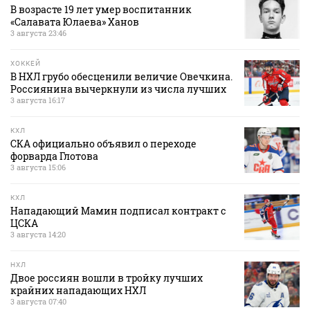
В возрасте 19 лет умер воспитанник
«Салавата Юлаева» Ханов
3 августа 23:46
ХОККЕЙ
В НХЛ грубо обесценили величие Овечкина.
Россиянина вычеркнули из числа лучших
3 августа 16:17
КХЛ
СКА официально объявил о переходе
форварда Глотова
3 августа 15:06
КХЛ
Нападающий Мамин подписал контракт с
ЦСКА
3 августа 14:20
НХЛ
Двое россиян вошли в тройку лучших
крайних нападающих НХЛ
3 августа 07:40