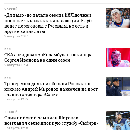
ХОККЕЙ
«Динамо» до начала сезона КХЛ должен
пополнить крайний нападающий. Клуб
ведет переговоры с Гусевым, но есть и
другие кандидаты
2 августа 20:16
КХЛ
СКА арендовал у «Коламбуса» голкипера
Сергея Иванова на один сезон
2 августа 11:14
КХЛ
Тренер молодежной сборной России по
хоккею Андрей Миронов назначен на пост
главного тренера «Сочи»
1 августа 12:32
ХОККЕЙ
Олимпийский чемпион Широков
возглавил селекционную службу «Сибири»
1 августа 12:18