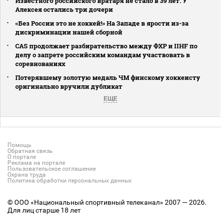
Известного российского вратаря не стало в 39 лет. У
Алексея остались три дочери
«Без России это не хоккей!» На Западе в ярости из-за
дискриминации нашей сборной
CAS продолжает разбирательство между ФХР и IIHF по
делу о запрете российским командам участвовать в
соревнованиях
Потерявшему золотую медаль ЧМ финскому хоккеисту
оригинально вручили дубликат
ЕЩЕ
Помощь
Обратная связь
О портале
Реклама на портале
Пользовательское соглашение
Охрана труда
Политика обработки персональных данных
© ООО «Национальный спортивный телеканал» 2007 — 2026.
Для лиц старше 18 лет