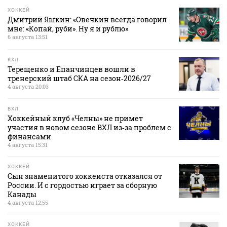
ХОККЕЙ
Дмитрий Яшкин: «Овечкин всегда говорил
мне: «Копай, руби». Ну я и рублю»
6 августа 13:51
КХЛ
Терещенко и Епанчинцев вошли в
тренерский штаб СКА на сезон‑2026/27
4 августа 20:03
ВХЛ
Хоккейный клуб «Челны» не примет
участия в новом сезоне ВХЛ из‑за проблем с
финансами
4 августа 15:31
ХОККЕЙ
Сын знаменитого хоккеиста отказался от
России. И с гордостью играет за сборную
Канады
4 августа 12:55
ХОККЕЙ