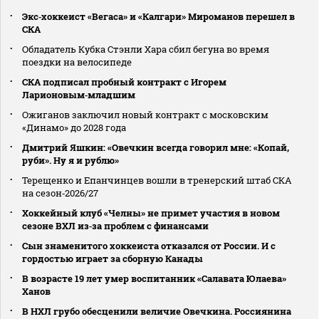
Экс‑хоккеист «Вегаса» и «Калгари» Мироманов перешел в
СКА
Обладатель Кубка Стэнли Хара сбил бегуна во время
поездки на велосипеде
СКА подписал пробный контракт с Игорем
Ларионовым‑младшим
Ожиганов заключил новый контракт с московским
«Динамо» до 2028 года
Дмитрий Яшкин: «Овечкин всегда говорил мне: «Копай,
руби». Ну я и рублю»
Терещенко и Епанчинцев вошли в тренерский штаб СКА
на сезон‑2026/27
Хоккейный клуб «Челны» не примет участия в новом
сезоне ВХЛ из‑за проблем с финансами
Сын знаменитого хоккеиста отказался от России. И с
гордостью играет за сборную Канады
В возрасте 19 лет умер воспитанник «Салавата Юлаева»
Ханов
В НХЛ грубо обесценили величие Овечкина. Россиянина