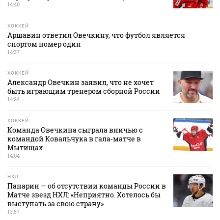
14:40
ХОККЕЙ
Аршавин ответил Овечкину, что футбол является
спортом номер один
14:37
ХОККЕЙ
Александр Овечкин заявил, что не хочет
быть играющим тренером сборной России
14:24
ХОККЕЙ
Команда Овечкина сыграла вничью с
командой Ковальчука в гала‑матче в
Мытищах
14:04
НХЛ
Панарин — об отсутствии команды России в
Матче звезд НХЛ: «Неприятно. Хотелось бы
выступать за свою страну»
13:57