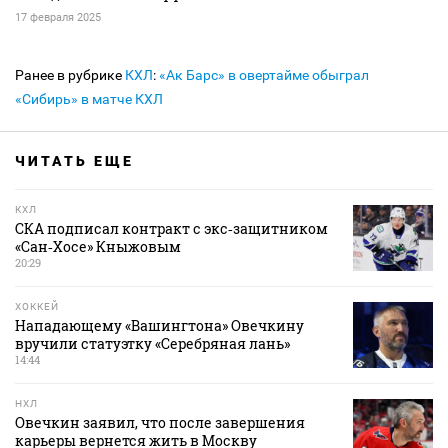
17 февраля 2025
Ранее в рубрике
КХЛ
:
«Ак Барс» в овертайме обыграл
«Сибирь» в матче КХЛ
ЧИТАТЬ ЕЩЕ
КХЛ
СКА подписал контракт с экс‑защитником
«Сан‑Хосе» Кныжовым
20:29
ХОККЕЙ
Нападающему «Вашингтона» Овечкину
вручили статуэтку «Серебряная лань»
14:44
НХЛ
Овечкин заявил, что после завершения
карьеры вернется жить в Москву