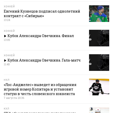
ХОККЕЙ
Евгений Кузнецов подписал однолетний
контракт с «Сибирью»
13:24
ХОККЕЙ
Кубок Александра Овечкина. Финал
13:05
ХОККЕЙ
Кубок Александра Овечкина. Гала-матч
11:45
НХЛ
«Лос‑Анджелес» выведет из обращения
игровой номер Копитара и установит
статую в честь словенского хоккеиста
7 августа 20:36
КХЛ