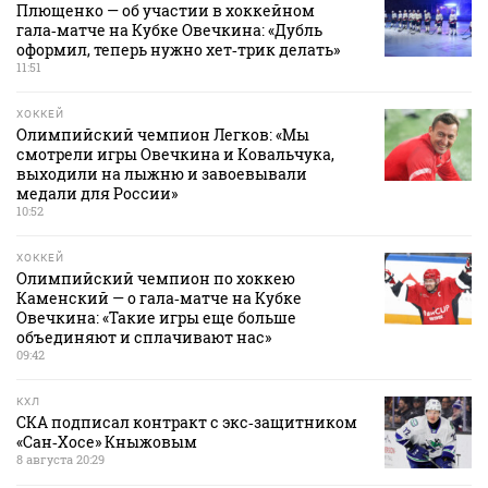
Плющенко — об участии в хоккейном
гала‑матче на Кубке Овечкина: «Дубль
оформил, теперь нужно хет‑трик делать»
11:51
ХОККЕЙ
Олимпийский чемпион Легков: «Мы
смотрели игры Овечкина и Ковальчука,
выходили на лыжню и завоевывали
медали для России»
10:52
ХОККЕЙ
Олимпийский чемпион по хоккею
Каменский — о гала‑матче на Кубке
Овечкина: «Такие игры еще больше
объединяют и сплачивают нас»
09:42
КХЛ
СКА подписал контракт с экс‑защитником
«Сан‑Хосе» Кныжовым
8 августа 20:29