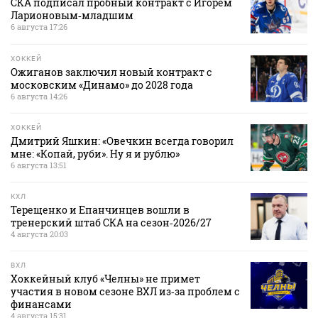
СКА подписал пробный контракт с Игорем
Ларионовым‑младшим
6 августа 17:26
ХОККЕЙ
Ожиганов заключил новый контракт с
московским «Динамо» до 2028 года
6 августа 14:26
ХОККЕЙ
Дмитрий Яшкин: «Овечкин всегда говорил
мне: «Копай, руби». Ну я и рублю»
6 августа 13:51
КХЛ
Терещенко и Епанчинцев вошли в
тренерский штаб СКА на сезон‑2026/27
4 августа 20:03
ВХЛ
Хоккейный клуб «Челны» не примет
участия в новом сезоне ВХЛ из‑за проблем с
финансами
4 августа 15:31