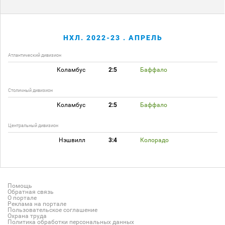
НХЛ. 2022-23 . АПРЕЛЬ
Атлантический дивизион
Коламбус
2:5
Баффало
Столичный дивизион
Коламбус
2:5
Баффало
Центральный дивизион
Нэшвилл
3:4
Колорадо
Помощь
Обратная связь
О портале
Реклама на портале
Пользовательское соглашение
Охрана труда
Политика обработки персональных данных