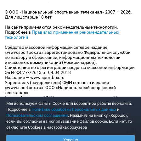
© ООО «Национальный спортивный телеканал» 2007 — 2026.
Для лиц старше 18 лет
На сайте применяются рекомендательные технологии.
Подробнее в
Правилах применения рекомендательных
технологий
Средство массовой информации сетевое издание
«www.sportbox.ru» зарегистрировано Федеральной службой
по надзору в сфере связи, информационных технологий
и массовых коммуникаций (Роскомнадзор).
Свидетельство о регистрации средства массовой информации
Эл № ФС77-72613 от 04.04.2018
Название — www.sportbox.ru
Учредитель (соучредители) СМИ сетевого издания
«www.sportbox.ru»: ООО «Национальный спортивный
телеканал»
Главный редактор СМИ сетевого издания «www.sportbox.ru»:
Конов В.А.
Мы используем файлы Сookie для корректной работы веб-сайта.
Номер телефона редакции СМИ сетевого издания
Подробнее в
Политике обработки персональных данных
и
«www.sportbox.ru»: +7 (495) 653 8419
Пользовательском соглашении
. Нажмите на кнопку «Хорошо»,
Адрес электронной почты редакции СМИ сетевого издания
если Вы согласны на использование файлов cookie. Если нет, то
«www.sportbox.ru»: editor@sportbox.ru
отключите Cookies в настройках браузера
Хорошо