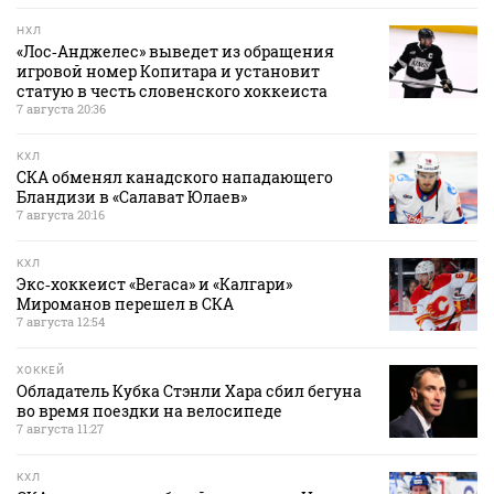
НХЛ
«Лос‑Анджелес» выведет из обращения
игровой номер Копитара и установит
статую в честь словенского хоккеиста
7 августа 20:36
КХЛ
СКА обменял канадского нападающего
Бландизи в «Салават Юлаев»
7 августа 20:16
КХЛ
Экс‑хоккеист «Вегаса» и «Калгари»
Мироманов перешел в СКА
7 августа 12:54
ХОККЕЙ
Обладатель Кубка Стэнли Хара сбил бегуна
во время поездки на велосипеде
7 августа 11:27
КХЛ