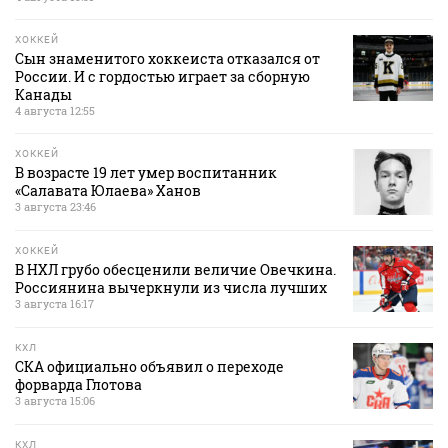
ХОККЕЙ
Сын знаменитого хоккеиста отказался от
России. И с гордостью играет за сборную
Канады
4 августа 12:55
ХОККЕЙ
В возрасте 19 лет умер воспитанник
«Салавата Юлаева» Ханов
3 августа 23:46
ХОККЕЙ
В НХЛ грубо обесценили величие Овечкина.
Россиянина вычеркнули из числа лучших
3 августа 16:17
КХЛ
СКА официально объявил о переходе
форварда Глотова
3 августа 15:06
КХЛ