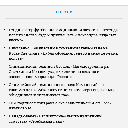
ХОККЕЙ
Гендиректор футбольного «Динамо»: «Овечкин — легенда
нашего спорта, будем приглашать Александра, куда ему
удобно»
Плющенко — об участии в хоккейном гала‑матче на
Кубке Овечкина: «Дубль оформил, теперь нужно хет‑трик
делать»
Олимпийский чемпион Легков: «Мы смотрели игры
Овечкина и Ковальчука, выходили на лыжню и
завоевывали медали для России»
Олимпийский чемпион по хоккею Каменский — о
гала‑матче на Кубке Овечкина: «Такие игры еще больше
объединяют и сплачивают нас»
СКА подписал контракт с экс‑защитником «Сан‑Хосе»
Кныжовым
Нападающему «Вашингтона» Овечкину вручили
статуэтку «Серебряная лань»