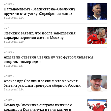
ХОККЕЙ
Нападающему «Вашингтона» Овечкину
вручили статуэтку «Серебряная лань»
8 августа 14:44
НХЛ
Овечкин заявил, что после завершения
карьеры вернется жить в Москву
8 августа 14:40
ХОККЕЙ
Аршавин ответил Овечкину, что футбол является
спортом номер один
8 августа 14:37
ХОККЕЙ
Александр Овечкин заявил, что не хочет
быть играющим тренером сборной России
8 августа 14:24
ХОККЕЙ
Команда Овечкина сыграла вничью с
командой Ковальчука в гала‑матче в