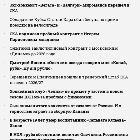
Экс‑хоккеист «Вегаса» и «Калгари» Мироманов перешел в
СКА
Обладатель Кубка Стэнли Хара сбил бегуна во время
поездки на велосипеде
СКА подписал пробный контракт с Игорем
Ларионовым‑младшим
Ожиганов заключил новый контракт с московским
«Динамо» до 2028 года
Дмитрий Яшкин: «Овечкин всегда говорил мне: «Копай,
руби». Ну я и рублю»
Терещенко и Епанчинцев вошли в тренерский штаб СКА
на сезон‑2026/27
Хоккейный клуб «Челны» не примет участия в новом
сезоне ВХЛ из‑за проблем с финансами
Сын знаменитого хоккеиста отказался от России. И с
гордостью играет за сборную Канады
В возрасте 19 лет умер воспитанник «Салавата Юлаева»
Ханов
В НХЛ грубо обесценили величие Овечкина. Россиянина
вычеркнули из числа лучших