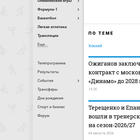
Олимпийские игры
Формула-1
Баскетбол
Легкая атлетика
ПО ТЕМЕ
Трансляции
Еще...
Хоккей
Ожиганов заклю
Телепрограмма
контракт с моск
Результаты
«Динамо» до 2028 
События
Трансферы
14:26
Дни рождения
Терещенко и Епа
Спорт и бизнес
вошли в тренерс
Форум
на сезон‑2026/27
04 августа 2026