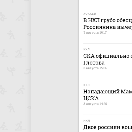
ХОККЕЙ
В НХЛ грубо обес
Россиянина выче
3 августа 16:17
КХЛ
СКА официально о
Глотова
3 августа 15:06
КХЛ
Нападающий Мами
ЦСКА
3 августа 14:20
НХЛ
Двое россиян вош