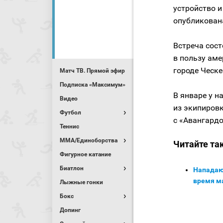
устройство и
опубликован
Встреча сост
в пользу ам
городе Ческе
Матч ТВ. Прямой эфир
Подписка «Максимум»
В январе у 
Видео
из экипиров
Футбол
с «Авангардо
Теннис
MMA/Единоборства
Читайте та
Фигурное катание
Биатлон
Нападаю
время м
Лыжные гонки
Бокс
Допинг