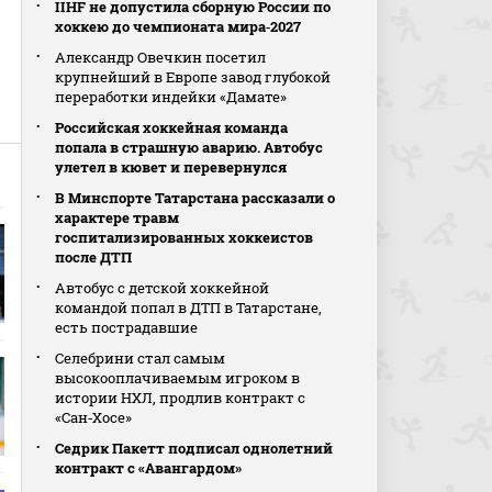
IIHF не допустила сборную России по
хоккею до чемпионата мира‑2027
Александр Овечкин посетил
крупнейший в Европе завод глубокой
переработки индейки «Дамате»
Российская хоккейная команда
попала в страшную аварию. Автобус
улетел в кювет и перевернулся
В Минспорте Татарстана рассказали о
характере травм
госпитализированных хоккеистов
после ДТП
Автобус с детской хоккейной
командой попал в ДТП в Татарстане,
есть пострадавшие
Селебрини стал самым
высокооплачиваемым игроком в
истории НХЛ, продлив контракт с
«Сан‑Хосе»
Седрик Пакетт подписал однолетний
контракт с «Авангардом»