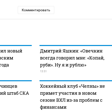
Комментировать
чил новый
Дмитрий Яшкин: «Овечкин
овским
всегда говорил мне: «Копай,
года
руби». Ну я и рублю»
13:51
нчинцев
Хоккейный клуб «Челны» не
кий штаб СКА
примет участия в новом
сезоне ВХЛ из‑за проблем с
финансами