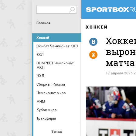
Главная
ХОККЕЙ
Хокке
Хоккей
R
Фонбет Чемпионат КХЛ
вырон
Y
ВХЛ
матча
OLIMPBET Чемпионат
МХЛ
17 апреля 2025 2
НХЛ
Сборная России
Чемпионат мира
МЧМ
Кубок мира
Трансферы
Запад