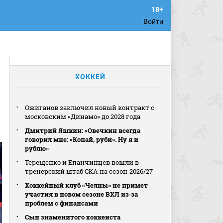
Войти
ХОККЕЙ
Ожиганов заключил новый контракт с
московским «Динамо» до 2028 года
Дмитрий Яшкин: «Овечкин всегда
говорил мне: «Копай, руби». Ну я и
рублю»
Терещенко и Епанчинцев вошли в
тренерский штаб СКА на сезон‑2026/27
Хоккейный клуб «Челны» не примет
участия в новом сезоне ВХЛ из‑за
проблем с финансами
Сын знаменитого хоккеиста