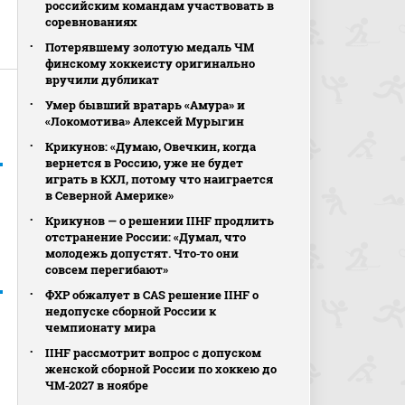
российским командам участвовать в
соревнованиях
Потерявшему золотую медаль ЧМ
финскому хоккеисту оригинально
вручили дубликат
Умер бывший вратарь «Амура» и
«Локомотива» Алексей Мурыгин
Крикунов: «Думаю, Овечкин, когда
вернется в Россию, уже не будет
играть в КХЛ, потому что наиграется
в Северной Америке»
Крикунов — о решении IIHF продлить
отстранение России: «Думал, что
молодежь допустят. Что‑то они
совсем перегибают»
ФХР обжалует в CAS решение IIHF о
недопуске сборной России к
чемпионату мира
IIHF рассмотрит вопрос с допуском
женской сборной России по хоккею до
ЧМ‑2027 в ноябре