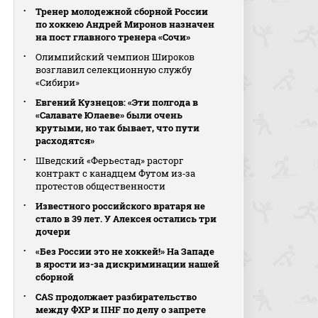
Тренер молодежной сборной России
по хоккею Андрей Миронов назначен
на пост главного тренера «Сочи»
Олимпийский чемпион Широков
возглавил селекционную службу
«Сибири»
Евгений Кузнецов: «Эти полгода в
«Салавате Юлаеве» были очень
крутыми, но так бывает, что пути
расходятся»
Шведский «Ферьестад» расторг
контракт с канадцем Футом из‑за
протестов общественности
Известного российского вратаря не
стало в 39 лет. У Алексея остались три
дочери
«Без России это не хоккей!» На Западе
в ярости из-за дискриминации нашей
сборной
CAS продолжает разбирательство
между ФХР и IIHF по делу о запрете