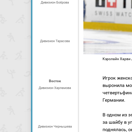
Дивизион Боброва
Дивизион Тарасова
Кэролайн Харви / 
Игрок женск
Восток
выронила мо
Дивизион Харламова
четвертьфин
Германии.
В одном из э
за шайбу в у
Дивизион Чернышева
поднялась, о