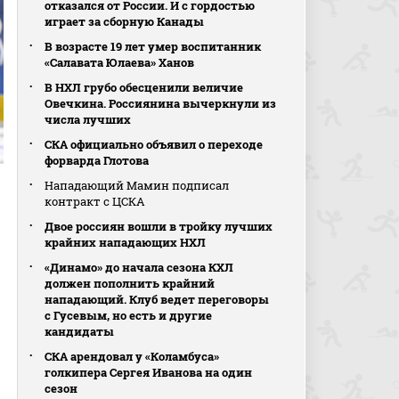
отказался от России. И с гордостью
играет за сборную Канады
В возрасте 19 лет умер воспитанник
«Салавата Юлаева» Ханов
В НХЛ грубо обесценили величие
Овечкина. Россиянина вычеркнули из
числа лучших
СКА официально объявил о переходе
форварда Глотова
Нападающий Мамин подписал
контракт с ЦСКА
Двое россиян вошли в тройку лучших
крайних нападающих НХЛ
«Динамо» до начала сезона КХЛ
должен пополнить крайний
нападающий. Клуб ведет переговоры
с Гусевым, но есть и другие
кандидаты
СКА арендовал у «Коламбуса»
голкипера Сергея Иванова на один
сезон