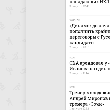
нападающих НХЛ
3 августа 07:40
ХОККЕЙ
«Динамо» до нача
пополнить крайн
переговоры с Гусе
кандидаты
2 августа 20:16
КХЛ
СКА арендовал у 
Иванова на один 
2 августа 11:14
КХЛ
Тренер молодежно
Андрей Миронов н
тренера «Сочи»
1 августа 12:32