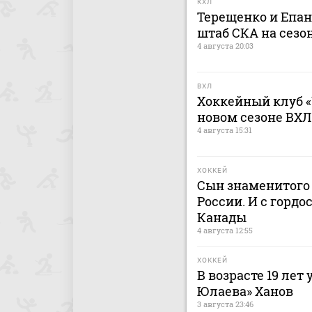
КХЛ
Терещенко и Епа
штаб СКА на сезон
4 августа 20:03
ВХЛ
Хоккейный клуб «
новом сезоне ВХЛ
4 августа 15:31
ХОККЕЙ
Сын знаменитого 
России. И с гордо
Канады
4 августа 12:55
ХОККЕЙ
В возрасте 19 лет
Юлаева» Ханов
3 августа 23:46