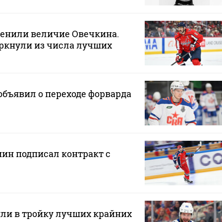
ценили величие Овечкина.
ркнули из числа лучших
бъявил о переходе форварда
н подписал контракт с
ли в тройку лучших крайних