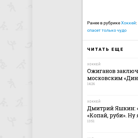
Ранее в рубрике
Хоккей
:
спасет только чудо
ЧИТАТЬ ЕЩЕ
ХОККЕЙ
Ожиганов заключ
московским «Дина
14:26
ХОККЕЙ
Дмитрий Яшкин: «
«Копай, руби». Ну
13:51