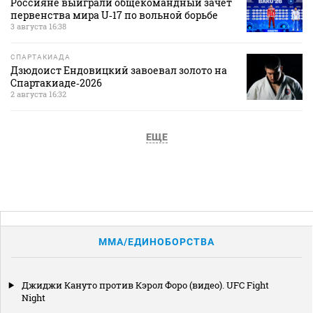
Россияне выиграли общекомандный зачет
первенства мира U‑17 по вольной борьбе
3 августа 16:38
СПАРТАКИАДА
Дзюдоист Ендовицкий завоевал золото на
Спартакиаде‑2026
2 августа 16:32
ЕЩЕ
MMA/ЕДИНОБОРСТВА
Джиджи Кануто против Кэрол Форо (видео). UFC Fight
Night