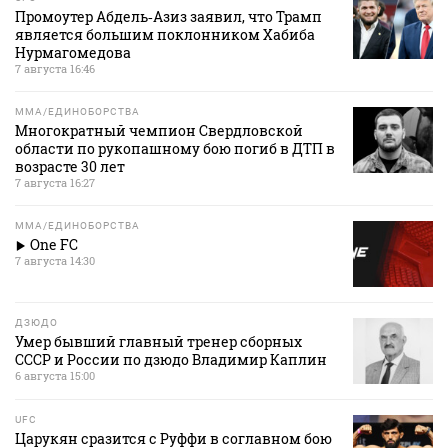
Промоутер Абдель‑Азиз заявил, что Трамп
является большим поклонником Хабиба
Нурмагомедова
7 августа 16:46
MMA/ЕДИНОБОРСТВА
Многократный чемпион Свердловской
области по рукопашному бою погиб в ДТП в
возрасте 30 лет
7 августа 16:27
MMA/ЕДИНОБОРСТВА
One FC
7 августа 14:30
ДЗЮДО
Умер бывший главный тренер сборных
СССР и России по дзюдо Владимир Каплин
6 августа 15:00
UFC
Царукян сразится с Руффи в соглавном бою