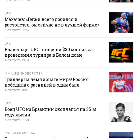
UFC
Махачев: «Гэтжи всего добился и
растолстел, он сейчас не в лучшей форме»
5 августа 03:57
UFC
Владельцы UFC потеряли $30 млн из‑за
проведения турнира в Белом доме
4 августа 19:54
MMA/ЕДИНОБОРСТВА
Триллер на чемпионате мира! Россия
победила с разницей в один балл
4 августа 10:41
UFC
Боец UFC из Бразилии скончался на 35‑м
году жизни
4 августа 02:21
ВОЛЬНАЯ БОРЬБА