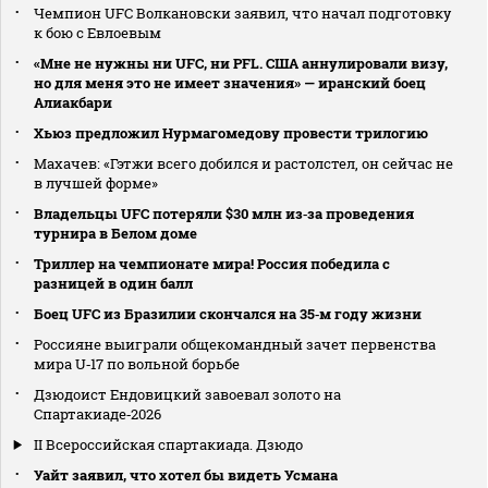
Чемпион UFC Волкановски заявил, что начал подготовку
к бою с Евлоевым
«Мне не нужны ни UFC, ни PFL. США аннулировали визу,
но для меня это не имеет значения» — иранский боец
Алиакбари
Хьюз предложил Нурмагомедову провести трилогию
Махачев: «Гэтжи всего добился и растолстел, он сейчас не
в лучшей форме»
Владельцы UFC потеряли $30 млн из‑за проведения
турнира в Белом доме
Триллер на чемпионате мира! Россия победила с
разницей в один балл
Боец UFC из Бразилии скончался на 35‑м году жизни
Россияне выиграли общекомандный зачет первенства
мира U‑17 по вольной борьбе
Дзюдоист Ендовицкий завоевал золото на
Спартакиаде‑2026
II Всероссийская спартакиада. Дзюдо
Уайт заявил, что хотел бы видеть Усмана