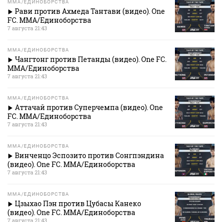
MMA/ЕДИНОБОРСТВА
Рави против Ахмеда Тантави (видео). One
FC. MMA/Единоборства
7 августа 21:43
MMA/ЕДИНОБОРСТВА
Чангтонг против Петанды (видео). One FC.
MMA/Единоборства
7 августа 21:43
MMA/ЕДИНОБОРСТВА
Аттачай против Суперчемпа (видео). One
FC. MMA/Единоборства
7 августа 21:43
MMA/ЕДИНОБОРСТВА
Винченцо Эспозито против Сонгпэндина
(видео). One FC. MMA/Единоборства
7 августа 21:43
MMA/ЕДИНОБОРСТВА
Цзыхао Пэн против Цубасы Канеко
(видео). One FC. MMA/Единоборства
7 августа 21:43