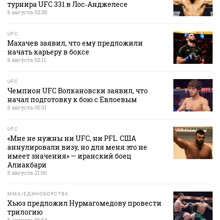
турнира UFC 331 в Лос‑Анджелесе
6 августа 02:38
UFC
Махачев заявил, что ему предложили
начать карьеру в боксе
6 августа 02:11
UFC
Чемпион UFC Волкановски заявил, что
начал подготовку к бою с Евлоевым
6 августа 00:31
UFC
«Мне не нужны ни UFC, ни PFL. США
аннулировали визу, но для меня это не
имеет значения» — иранский боец
Алиакбари
5 августа 21:00
MMA/ЕДИНОБОРСТВА
Хьюз предложил Нурмагомедову провести
трилогию
5 августа 06:54