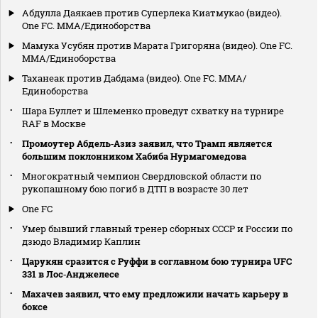
Абдулла Даякаев против Суперлека Киатмукао (видео).
One FC. MMA/Единоборства
Мамука Усубян против Марата Григоряна (видео). One FC.
MMA/Единоборства
Таханеак против Дабдама (видео). One FC. MMA/
Единоборства
Шара Буллет и Шлеменко проведут схватку на турнире
RAF в Москве
Промоутер Абдель‑Азиз заявил, что Трамп является
большим поклонником Хабиба Нурмагомедова
Многократный чемпион Свердловской области по
рукопашному бою погиб в ДТП в возрасте 30 лет
One FC
Умер бывший главный тренер сборных СССР и России по
дзюдо Владимир Каплин
Царукян сразится с Руффи в соглавном бою турнира UFC
331 в Лос‑Анджелесе
Махачев заявил, что ему предложили начать карьеру в
боксе