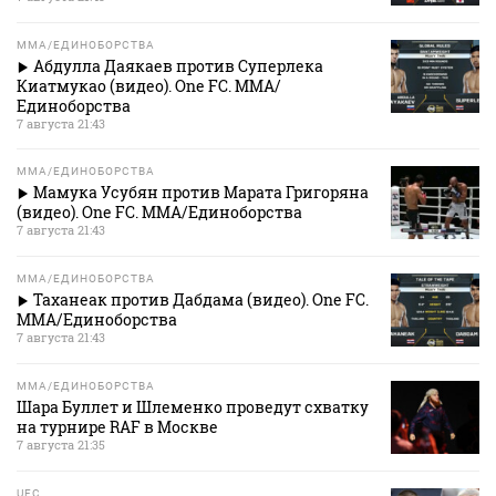
MMA/ЕДИНОБОРСТВА
Абдулла Даякаев против Суперлека
Киатмукао (видео). One FC. MMA/
Единоборства
7 августа 21:43
MMA/ЕДИНОБОРСТВА
Мамука Усубян против Марата Григоряна
(видео). One FC. MMA/Единоборства
7 августа 21:43
MMA/ЕДИНОБОРСТВА
Таханеак против Дабдама (видео). One FC.
MMA/Единоборства
7 августа 21:43
MMA/ЕДИНОБОРСТВА
Шара Буллет и Шлеменко проведут схватку
на турнире RAF в Москве
7 августа 21:35
UFC