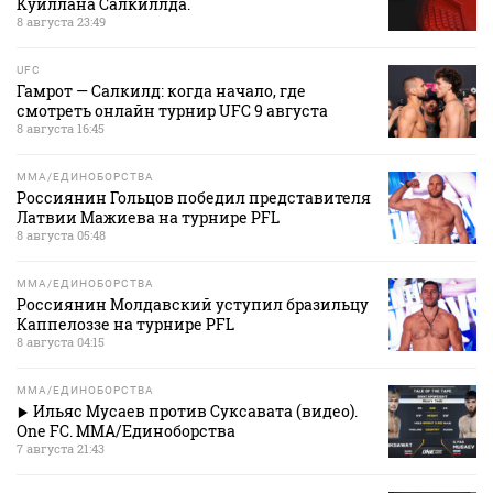
Куиллана Салкиллда.
8 августа 23:49
UFC
Гамрот — Салкилд: когда начало, где
смотреть онлайн турнир UFC 9 августа
8 августа 16:45
MMA/ЕДИНОБОРСТВА
Россиянин Гольцов победил представителя
Латвии Мажиева на турнире PFL
8 августа 05:48
MMA/ЕДИНОБОРСТВА
Россиянин Молдавский уступил бразильцу
Каппелоззе на турнире PFL
8 августа 04:15
MMA/ЕДИНОБОРСТВА
Ильяс Мусаев против Суксавата (видео).
One FC. MMA/Единоборства
7 августа 21:43