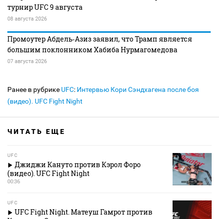
турнир UFC 9 августа
08 августа 2026
Промоутер Абдель‑Азиз заявил, что Трамп является
большим поклонником Хабиба Нурмагомедова
07 августа 2026
Ранее в рубрике
UFC
:
Интервью Кори Сэндхагена после боя
(видео). UFC Fight Night
ЧИТАТЬ ЕЩЕ
UFC
Джиджи Кануто против Кэрол Форо
(видео). UFC Fight Night
00:36
UFC
UFC Fight Night. Матеуш Гамрот против