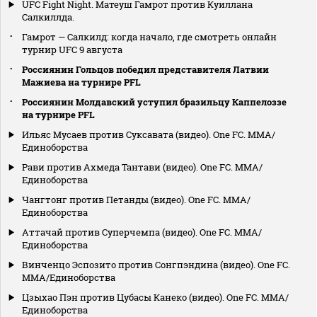
UFC Fight Night. Матеуш Гамрот против Куиллана
Салкиллда.
Гамрот — Салкилд: когда начало, где смотреть онлайн
турнир UFC 9 августа
Россиянин Гольцов победил представителя Латвии
Мажиева на турнире PFL
Россиянин Молдавский уступил бразильцу Каппелоззе
на турнире PFL
Ильяс Мусаев против Суксавата (видео). One FC. MMA/
Единоборства
Рави против Ахмеда Тантави (видео). One FC. MMA/
Единоборства
Чангтонг против Петанды (видео). One FC. MMA/
Единоборства
Аттачай против Суперчемпа (видео). One FC. MMA/
Единоборства
Винченцо Эспозито против Сонгпэндина (видео). One FC.
MMA/Единоборства
Цзыхао Пэн против Цубасы Канеко (видео). One FC. MMA/
Единоборства