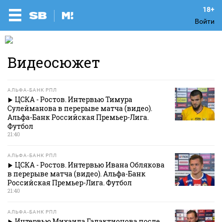
Войти
Видеосюжет
АЛЬФА-БАНК РПЛ
ЦСКА - Ростов. Интервью Тимура
Сулейманова в перерыве матча (видео).
Альфа-Банк Российская Премьер-Лига.
Футбол
21:40
АЛЬФА-БАНК РПЛ
ЦСКА - Ростов. Интервью Ивана Облякова
в перерыве матча (видео). Альфа-Банк
Российская Премьер-Лига. Футбол
21:40
АЛЬФА-БАНК РПЛ
Интервью Михаила Галактионова после