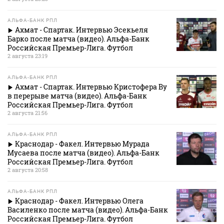
АЛЬФА-БАНК РПЛ
Ахмат - Спартак. Интервью Эсекьеля
Барко после матча (видео). Альфа-Банк
Российская Премьер-Лига. Футбол
2 августа 23:19
АЛЬФА-БАНК РПЛ
Ахмат - Спартак. Интервью Кристофера Ву
в перерыве матча (видео). Альфа-Банк
Российская Премьер-Лига. Футбол
2 августа 21:56
АЛЬФА-БАНК РПЛ
Краснодар - Факел. Интервью Мурада
Мусаева после матча (видео). Альфа-Банк
Российская Премьер-Лига. Футбол
2 августа 20:58
АЛЬФА-БАНК РПЛ
Краснодар - Факел. Интервью Олега
Василенко после матча (видео). Альфа-Банк
Российская Премьер-Лига. Футбол