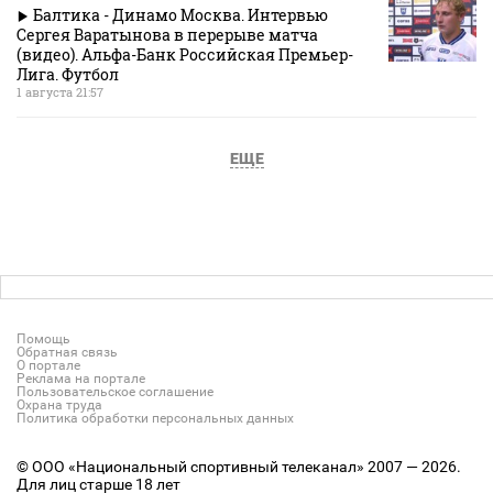
Балтика - Динамо Москва. Интервью
Сергея Варатынова в перерыве матча
(видео). Альфа-Банк Российская Премьер-
Лига. Футбол
1 августа 21:57
ЕЩЕ
Помощь
Обратная связь
О портале
Реклама на портале
Пользовательское соглашение
Охрана труда
Политика обработки персональных данных
© ООО «Национальный спортивный телеканал» 2007 — 2026.
Для лиц старше 18 лет