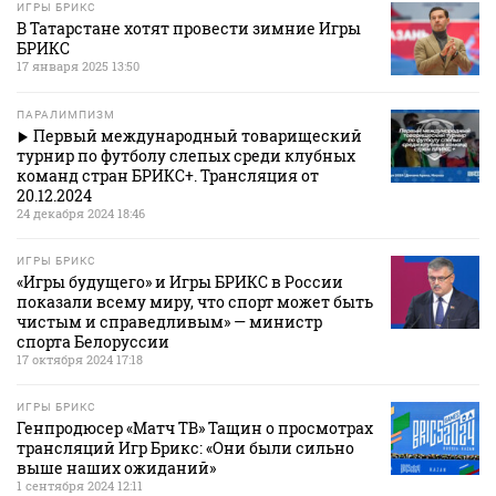
ИГРЫ БРИКС
В Татарстане хотят провести зимние Игры
БРИКС
17 января 2025 13:50
ПАРАЛИМПИЗМ
Первый международный товарищеский
турнир по футболу слепых среди клубных
команд стран БРИКС+. Трансляция от
20.12.2024
24 декабря 2024 18:46
ИГРЫ БРИКС
«Игры будущего» и Игры БРИКС в России
показали всему миру, что спорт может быть
чистым и справедливым» — министр
спорта Белоруссии
17 октября 2024 17:18
ИГРЫ БРИКС
Генпродюсер «Матч ТВ» Тащин о просмотрах
трансляций Игр Брикс: «Они были сильно
выше наших ожиданий»
1 сентября 2024 12:11