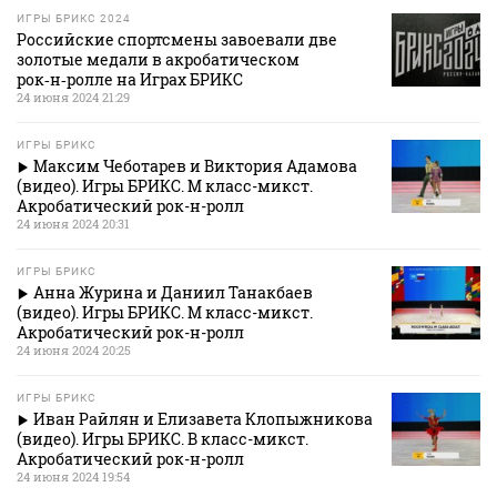
ИГРЫ БРИКС 2024
Российские спортсмены завоевали две
золотые медали в акробатическом
рок‑н‑ролле на Играх БРИКС
24 июня 2024 21:29
ИГРЫ БРИКС
Максим Чеботарев и Виктория Адамова
(видео). Игры БРИКС. М класс-микст.
Акробатический рок-н-ролл
24 июня 2024 20:31
ИГРЫ БРИКС
Анна Журина и Даниил Танакбаев
(видео). Игры БРИКС. М класс-микст.
Акробатический рок-н-ролл
24 июня 2024 20:25
ИГРЫ БРИКС
Иван Райлян и Елизавета Клопыжникова
(видео). Игры БРИКС. В класс-микст.
Акробатический рок-н-ролл
24 июня 2024 19:54