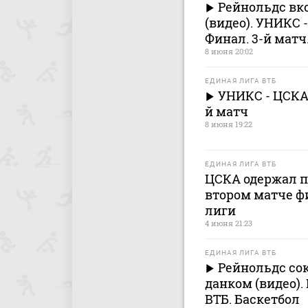
Рейнольдс вк
(видео). УНИКС 
Финал. 3-й матч
8 июня 20:02
ЕДИНАЯ ЛИГА ВТБ
УНИКС - ЦСКА.
й матч
8 июня 19:22
ЕДИНАЯ ЛИГА ВТБ
ЦСКА одержал п
втором матче ф
лиги
4 июня 21:23
ЕДИНАЯ ЛИГА ВТБ
Рейнольдс со
данком (видео).
ВТБ. Баскетбол