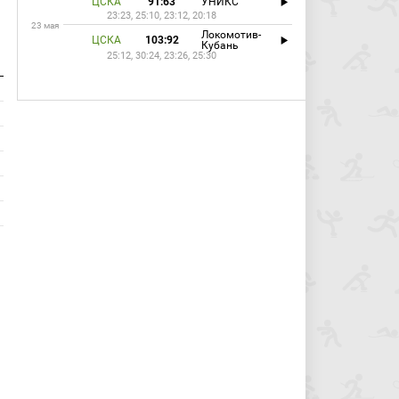
ЦСКА
91:63
УНИКС
23:23, 25:10, 23:12, 20:18
23 мая
Локомотив-
ЦСКА
103:92
Кубань
25:12, 30:24, 23:26, 25:30