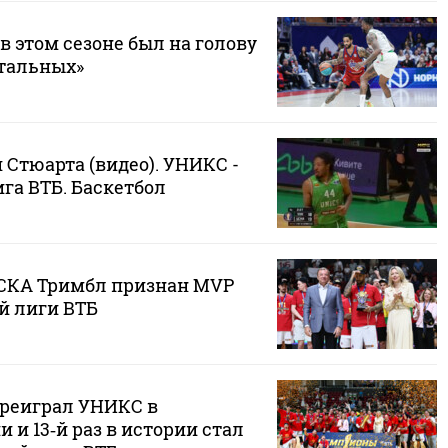
в этом сезоне был на голову
стальных»
Стюарта (видео). УНИКС -
га ВТБ. Баскетбол
СКА Тримбл признан MVP
й лиги ВТБ
реиграл УНИКС в
 и 13‑й раз в истории стал