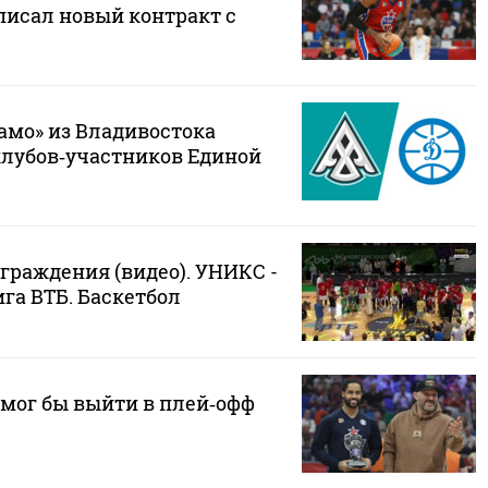
исал новый контракт с
амо» из Владивостока
клубов‑участников Единой
граждения (видео). УНИКС -
га ВТБ. Баскетбол
 мог бы выйти в плей‑офф