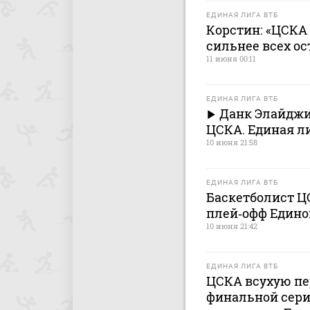
ЕДИНАЯ ЛИГА ВТБ
Корстин: «ЦСКА 
сильнее всех о
11 июня 00:11
ЕДИНАЯ ЛИГА ВТБ
Данк Элайджи 
ЦСКА. Единая ли
10 июня 21:58
ЕДИНАЯ ЛИГА ВТБ
Баскетболист Ц
плей‑офф Едино
10 июня 21:42
ЕДИНАЯ ЛИГА ВТБ
ЦСКА всухую пе
финальной серии