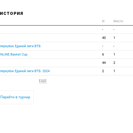
 ИСТОРИЯ
И
Место
-
-
40
1
уперкубок Единой лиги ВТБ
-
-
INLINE Basket Cup
6
1
44
2
уперкубок Единой лиги ВТБ. 2024
2
1
ЕЩЕ
Перейти в турнир