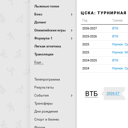
Лыжные гонки
ЦСКА: ТУРНИРНАЯ
Бокс
Год
Турнир
Допинг
2026-2027
ВТБ
Олимпийские игры
2025-2026
ВТБ
Формула-1
2025
Разное. С
Легкая атлетика
2025
Разное. W
Трансляции
2024-2025
ВТБ
Еще...
2024
Разное. С
Телепрограмма
Результаты
ВТБ
2026-27
События
Трансферы
Дни рождения
Спорт и бизнес
Форум