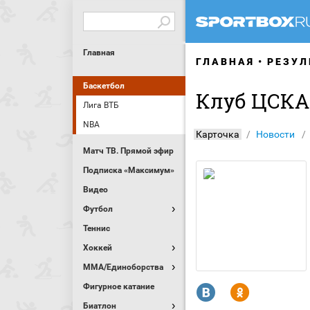
Главная
ГЛАВНАЯ
РЕЗУЛ
Баскетбол
Клуб ЦСКА
Лига ВТБ
NBA
Карточка
Новости
Матч ТВ. Прямой эфир
Подписка «Максимум»
Видео
Футбол
Теннис
Хоккей
MMA/Единоборства
Фигурное катание
R
Y
Биатлон