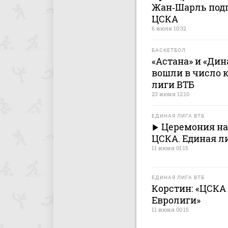
Жан‑Шарль подп
ЦСКА
6 июля 10:32
БАСКЕТБОЛ
«Астана» и «Дин
вошли в число 
лиги ВТБ
23 июня 12:10
ЕДИНАЯ ЛИГА ВТБ
Церемония на
ЦСКА. Единая ли
11 июня 01:15
ЕДИНАЯ ЛИГА ВТБ
Корстин: «ЦСКА
Евролиги»
11 июня 00:15