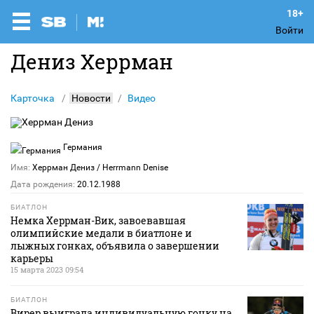
Войти
Дениз Херрман
Карточка
Новости
Видео
Германия
Имя:
Херрман Дениз
/ Herrmann Denise
Дата рождения:
20.12.1988
БИАТЛОН
Немка Херрман-Вик, завоевавшая
олимпийские медали в биатлоне и
лыжных гонках, объявила о завершении
карьеры
15 марта 2023 09:54
БИАТЛОН
Вирер выиграла индивидуальную гонку на