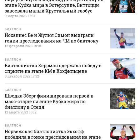
этапе Кубка мира в Эстерсунде, Виттоцци
завоевала малый Хрустальный глобус
9 марта 2023 17:37
БИАТЛОН
Йоханнес Бе и Жулия Симон выиграли
гонки преследования на ЧМ по биатлону
12 февраля 2023 18:18
БИАТЛОН
Биатлонистка Херрман одержала победу в
спринте на этапе КМ в Хохфильцене
8 декабря 2022 17:32
БИАТЛОН
Шведка Эберг финишировала первой в
масс-старте на этапе Кубка мира по
биатлону в Отепя
12 марта 2022 18:12
БИАТЛОН
Норвежская биатлонистка Экхофф
победила в гонке преследования на этапе