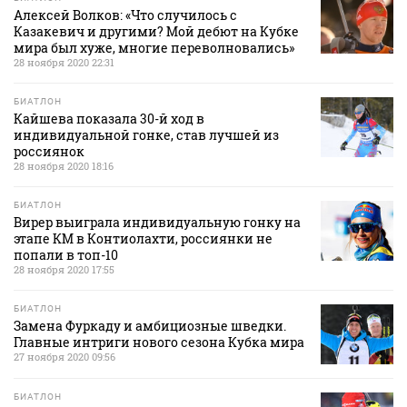
Алексей Волков: «Что случилось с
Казакевич и другими? Мой дебют на Кубке
мира был хуже, многие переволновались»
28 ноября 2020 22:31
БИАТЛОН
Кайшева показала 30-й ход в
индивидуальной гонке, став лучшей из
россиянок
28 ноября 2020 18:16
БИАТЛОН
Вирер выиграла индивидуальную гонку на
этапе КМ в Контиолахти, россиянки не
попали в топ-10
28 ноября 2020 17:55
БИАТЛОН
Замена Фуркаду и амбициозные шведки.
Главные интриги нового сезона Кубка мира
27 ноября 2020 09:56
БИАТЛОН