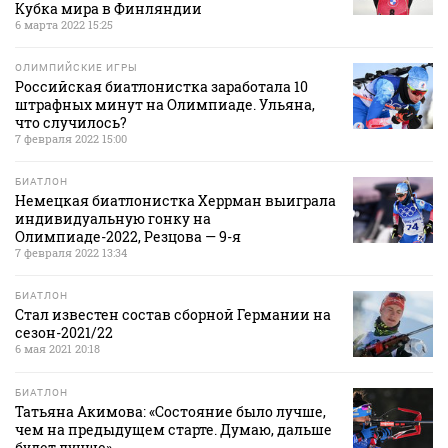
Кубка мира в Финляндии
6 марта 2022 15:25
ОЛИМПИЙСКИЕ ИГРЫ
Российская биатлонистка заработала 10
штрафных минут на Олимпиаде. Ульяна,
что случилось?
7 февраля 2022 15:00
БИАТЛОН
Немецкая биатлонистка Херрман выиграла
индивидуальную гонку на
Олимпиаде-2022, Резцова — 9-я
7 февраля 2022 13:34
БИАТЛОН
Стал известен состав сборной Германии на
сезон-2021/22
6 мая 2021 20:18
БИАТЛОН
Татьяна Акимова: «Состояние было лучше,
чем на предыдущем старте. Думаю, дальше
будет лучше»