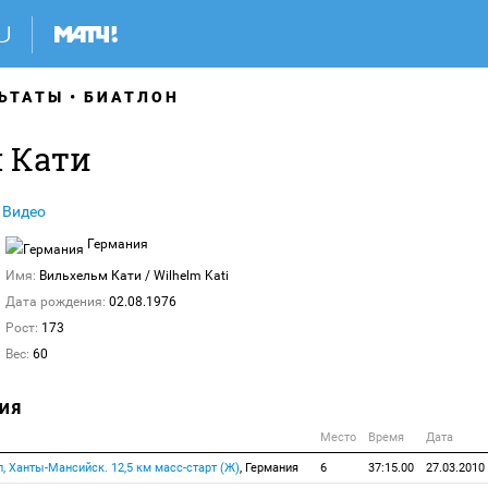
ЬТАТЫ
БИАТЛОН
 Кати
Видео
Германия
Имя:
Вильхельм Кати
/ Wilhelm Kati
Дата рождения:
02.08.1976
Рост:
173
Вес:
60
ИЯ
Место
Время
Дата
п, Ханты-Мансийск. 12,5 км масс-старт (Ж)
, Германия
6
37:15.00
27.03.2010