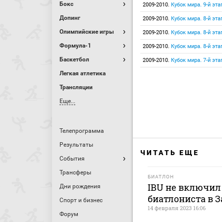
Бокс
2009-2010.
Кубок мира. 9-й эта
Допинг
2009-2010.
Кубок мира. 8-й эта
Олимпийские игры
2009-2010.
Кубок мира. 8-й эт
Формула-1
2009-2010.
Кубок мира. 8-й эта
Баскетбол
2009-2010.
Кубок мира. 7-й эта
Легкая атлетика
Трансляции
Еще...
Телепрограмма
Результаты
ЧИТАТЬ ЕЩЕ
События
Трансферы
БИАТЛОН
IBU не включил 
Дни рождения
биатлониста в З
Спорт и бизнес
14 февраля 2023 16:06
Форум