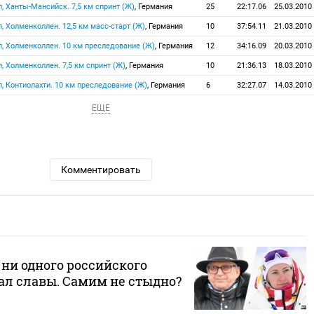
п, Ханты-Мансийск. 7,5 км спринт (Ж)
, Германия
25
22:17.06
25.03.2010
п, Холменколлен. 12,5 км масс-старт (Ж)
, Германия
10
37:54.11
21.03.2010
ап, Холменколлен. 10 км преследование (Ж)
, Германия
12
34:16.09
20.03.2010
п, Холменколлен. 7,5 км спринт (Ж)
, Германия
10
21:36.13
18.03.2010
п, Контиолахти. 10 км преследование (Ж)
, Германия
6
32:27.07
14.03.2010
ЕЩЕ
Комментировать
ни одного российского
ал славы. Самим не стыдно?