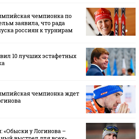
импийская чемпионка по
льм заявила, что рада
уска россиян к турнирам
авил 10 лучших эстафетных
ка
импийская чемпионка ждет
огинова
: «Обыски у Логинова –
ный выстрел для всех»