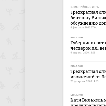
ОЛИМПИЙСКИЕ ИГРЫ
Трехкратная ол
биатлону Вильхе
обсуждению доп
8 февраля 2023 17:01
БИАТЛОН
Губерниев сост
четверок XXI ве
5 апреля 2020 16:05
БИАТЛОН
Трехкратная ол
извинений от Л
26 февраля 2020 14:05
БИАТЛОН
Кати Вильхельм
предупредитель