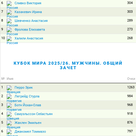
6
304
Сливко Виктория
7
303
Казакевич Ирина
8
289
Шевченко Анастасия
9
273
Фролова Елизавета
10
268
Халили Анастасия
КУБОК МИРА 2025/26. МУЖЧИНЫ. ОБЩИЙ
ЗАЧЕТ
№
Имя
Очки
1
1263
Перро Эрик
2
984
Легрейд Стурла
3
968
Ботн Йохан-Олав
4
918
Самуэльссон Себастьян
5
876
Жаклен Эмильен
6
797
Джакомел Томмазо