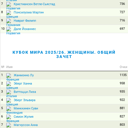
7
736
Кристиансен Ветле-Сьястад
8
727
Понсилуома Мартин
9
716
Наврат Филипп
10
697
Дале Йоханнес
КУБОК МИРА 2025/26. ЖЕНЩИНЫ. ОБЩИЙ
ЗАЧЕТ
№
Имя
Очки
1
1135
Жанмонно Лу
2
958
Эберг Ханна
3
935
Виттоцци Лиза
4
922
Эберг Эльвира
5
881
Минккинен Суви
6
827
Симон Жулия
7
803
Магнуссон Анна