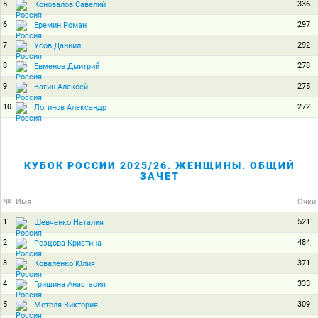
5
336
Коновалов Савелий
6
297
Еремин Роман
7
292
Усов Даниил
8
278
Евменов Дмитрий
9
275
Вагин Алексей
10
272
Логинов Александр
КУБОК РОССИИ 2025/26. ЖЕНЩИНЫ. ОБЩИЙ
ЗАЧЕТ
№
Имя
Очки
1
521
Шевченко Наталия
2
484
Резцова Кристина
3
371
Коваленко Юлия
4
333
Гришина Анастасия
5
309
Метеля Виктория