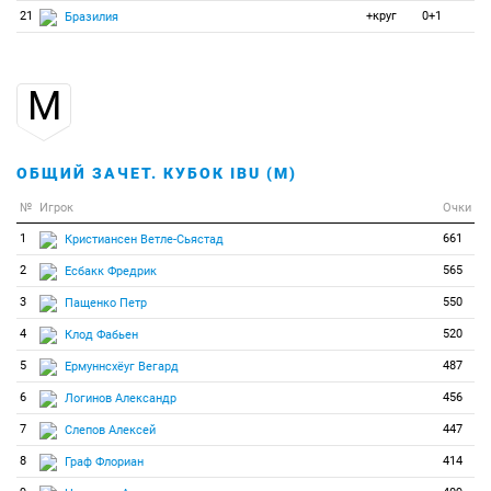
21
+круг
0+1
Бразилия
М
ОБЩИЙ ЗАЧЕТ. КУБОК IBU (М)
№
Игрок
Очки
1
661
Кристиансен Ветле-Сьястад
2
565
Есбакк Фредрик
3
550
Пащенко Петр
4
520
Клод Фабьен
5
487
Ермуннсхёуг Вегард
6
456
Логинов Александр
7
447
Слепов Алексей
8
414
Граф Флориан