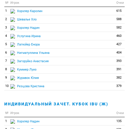
№
Игрок
Очки
1
615
Хорхлер Каролин
2
588
Шевалье Хло
3
582
Хорхлер Надин
4
460
Услугина Ирина
5
427
Латюйер Енора
6
404
Нигматуллина Ульяна
7
393
Загоруйко Анастасия
8
391
Куммер Луиз
9
382
Журавок Юлия
10
379
Резцова Кристина
ИНДИВИДУАЛЬНЫЙ ЗАЧЕТ. КУБОК IBU (Ж)
№
Игрок
Очки
1
135
Хорхлер Надин