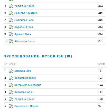
5
292
Услугина Ирина
6
266
Резцова Кристина
7
255
Латюйер Енора
8
213
Журавок Юлия
9
213
Куммер Луиз
10
201
Абрамова Ольга
ПРЕСЛЕДОВАНИЕ. КУБОК IBU (Ж)
№
Игрок
Очки
1
191
Шевалье Хло
2
123
Хорхлер Каролин
3
122
Загоруйко Анастасия
4
117
Хорхлер Надин
5
108
Услугина Ирина
6
97
Виролайнен Дарья