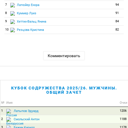
7
94
Латюйер Енора
8
91
Куммер Луиз
9
84
Хеттих-Вальц Янина
10
82
Резцова Кристина
Комментировать
КУБОК СОДРУЖЕСТВА 2025/26. МУЖЧИНЫ.
ОБЩИЙ ЗАЧЕТ
№
Имя
Очки
1
1206
Латыпов Эдуард
2
1188
Смольский Антон
3
1178
Бажин Кирилл