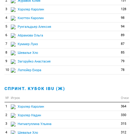
2
131
Журавок Юлия
3
128
Хорхлер Каролин
4
98
Кноттен Каролин
5
94
Рунгальдьер Алексия
6
89
Абрамова Ольга
7
87
Куммер Луиз
8
85
Шевалье Хло
9
79
Загоруйко Анастасия
10
78
Латюйер Енора
СПРИНТ. КУБОК IBU (Ж)
№
Игрок
Очки
1
364
Хорхлер Каролин
2
330
Хорхлер Надин
3
315
Нигматуллина Ульяна
4
312
Шевалье Хло