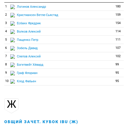
1
180
Логинов Александр
2
159
Кристиансен Ветле-Сьястад
3
154
Есбакк Фредрик
4
114
Волков Алексей
5
111
Пащенко Петр
6
107
Зобель Давид
7
102
Слепов Алексей
8
99
Богетвейт Хёвард
9
95
Граф Флориан
10
95
Клод Фабьен
Ж
ОБЩИЙ ЗАЧЕТ. КУБОК IBU (Ж)