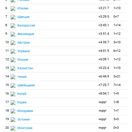
6
+3:21.7
1+10
Италия
7
+3:29.5
0+7
Швеция
8
+3:43.1
1+14
Белоруссия
9
+3:51.4
1+12
Финляндия
10
+4:35.7
3+10
Австрия
11
+4:51.9
6+12
Украина
12
+5:09.1
1+12
Япония
13
+5:22.4
1+10
Казахстан
14
+6:44.9
5+21
Чехия
15
+7:25.7
7+14
Швейцария
16
+8:04.1
1+9
Китай
17
+круг
1+8
Корея
18
+круг
1+7
Молдавия
19
+круг
3+5
Эстония
20
+круг
0+3
Монголия