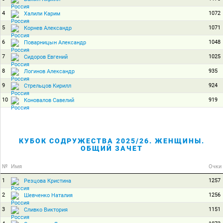
4
1072
Халили Карим
5
1071
Корнев Александр
6
1048
Поварницын Александр
7
1025
Сидоров Евгений
8
935
Логинов Александр
9
924
Стрельцов Кирилл
10
919
Коновалов Савелий
КУБОК СОДРУЖЕСТВА 2025/26. ЖЕНЩИНЫ.
ОБЩИЙ ЗАЧЕТ
№
Имя
Очки
1
1257
Резцова Кристина
2
1256
Шевченко Наталия
3
1151
Сливко Виктория