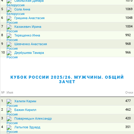
4
1073
Смольская Динара
5
1069
Сола Анна
6
1048
Гришина Анастасия
7
1004
Казакевич Ирина
8
992
Терещенко Инна
9
968
Шевченко Анастасия
10
966
Дербушева Тамара
КУБОК РОССИИ 2025/26. МУЖЧИНЫ. ОБЩИЙ
ЗАЧЕТ
№
Имя
Очки
1
477
Халили Карим
2
462
Бажин Кирилл
3
420
Поварницын Александр
4
351
Латыпов Эдуард