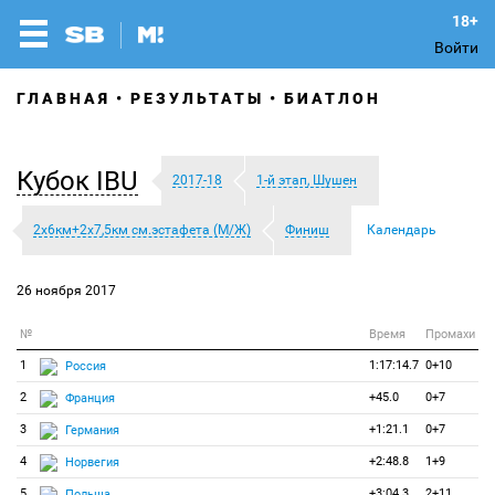
Войти
ГЛАВНАЯ
РЕЗУЛЬТАТЫ
БИАТЛОН
Кубок IBU
2017-18
1-й этап, Шушен
2х6км+2х7,5км см.эстафета (М/Ж)
Финиш
Календарь
26 ноября 2017
№
Время
Промахи
1
1:17:14.7
0+10
Россия
2
+45.0
0+7
Франция
3
+1:21.1
0+7
Германия
4
+2:48.8
1+9
Норвегия
5
+3:04.3
2+11
Польша