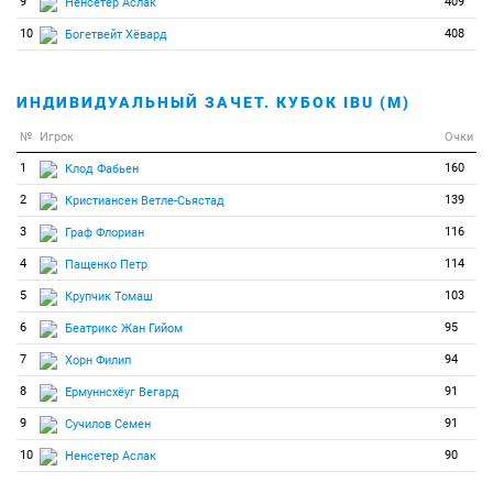
9
409
Ненсетер Аслак
10
408
Богетвейт Хёвард
ИНДИВИДУАЛЬНЫЙ ЗАЧЕТ. КУБОК IBU (М)
№
Игрок
Очки
1
160
Клод Фабьен
2
139
Кристиансен Ветле-Сьястад
3
116
Граф Флориан
4
114
Пащенко Петр
5
103
Крупчик Томаш
6
95
Беатрикс Жан Гийом
7
94
Хорн Филип
8
91
Ермуннсхёуг Вегард
9
91
Сучилов Семен
10
90
Ненсетер Аслак