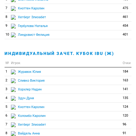
7
475
Кноттен Каролин
8
461
Хегберг Элизабет
9
454
Гербулова Наталья
10
401
Линдквист Фелиция
ИНДИВИДУАЛЬНЫЙ ЗАЧЕТ. КУБОК IBU (Ж)
№
Игрок
Очки
1
184
Журавок Юлия
2
163
Сливко Виктория
3
141
Хорхлер Надин
4
135
Здуч Дуня
5
124
Кноттен Каролин
6
120
Коломбо Каролин
7
96
Хегберг Элизабет
8
91
Вайдель Анна