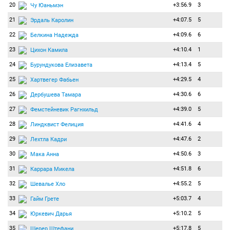
20
+3:56.9
3
Чу Юаньмэн
21
+4:07.5
5
Эрдаль Каролин
22
+4:09.6
6
Белкина Надежда
23
+4:10.4
1
Цихон Камила
24
+4:13.4
5
Бурундукова Елизавета
25
+4:29.5
4
Хартвегер Фабьен
26
+4:30.6
6
Дербушева Тамара
27
+4:39.0
5
Фемстейневик Рагнхильд
28
+4:41.6
4
Линдквист Фелиция
29
+4:47.6
2
Лехтла Кадри
30
+4:50.6
3
Мака Анна
31
+4:51.8
6
Каррара Микела
32
+4:55.2
5
Шевалье Хло
33
+5:03.7
4
Гайм Грете
34
+5:10.2
5
Юркевич Дарья
35
+5:17.8
5
Шерер Штефани