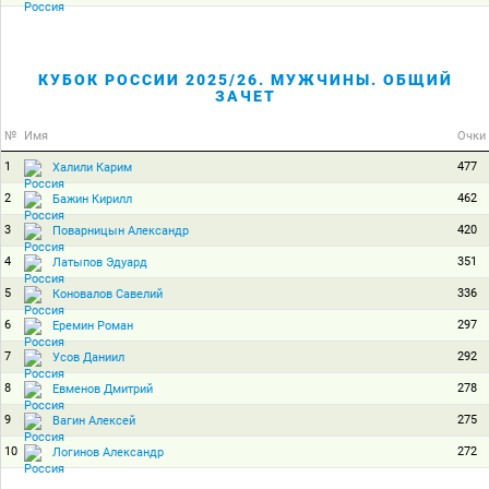
КУБОК РОССИИ 2025/26. МУЖЧИНЫ. ОБЩИЙ
ЗАЧЕТ
№
Имя
Очки
1
477
Халили Карим
2
462
Бажин Кирилл
3
420
Поварницын Александр
4
351
Латыпов Эдуард
5
336
Коновалов Савелий
6
297
Еремин Роман
7
292
Усов Даниил
8
278
Евменов Дмитрий
9
275
Вагин Алексей
10
272
Логинов Александр