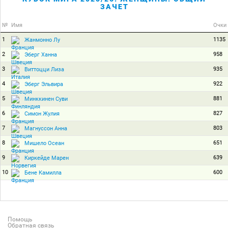
ЗАЧЕТ
№
Имя
Очки
1
1135
Жанмонно Лу
2
958
Эберг Ханна
3
935
Виттоцци Лиза
4
922
Эберг Эльвира
5
881
Минккинен Суви
6
827
Симон Жулия
7
803
Магнуссон Анна
8
651
Мишело Осеан
9
639
Киркейде Марен
10
600
Бене Камилла
Помощь
Обратная связь