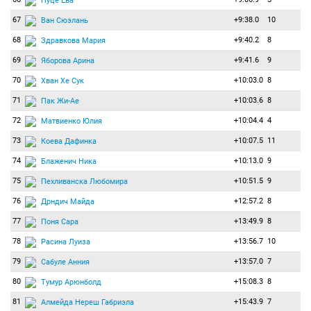
Пуце Ева
67
+9:38.0
10
Ван Сюэлань
68
+9:40.2
8
Здравкова Мария
69
+9:41.6
9
Яборова Арина
70
+10:03.0
8
Хван Хе Сук
71
+10:03.6
8
Пак Жи-Ае
72
+10:04.4
4
Матвиенко Юлия
73
+10:07.5
11
Коева Дафинка
74
+10:13.0
9
Блаженич Ника
75
+10:51.5
9
Пехливанска Любомира
76
+12:57.2
8
Дрндич Майда
77
+13:49.9
8
Поня Сара
78
+13:56.7
10
Расина Луиза
79
+13:57.0
7
Сабуле Анния
80
+15:08.3
8
Тумур Арюнболд
81
+15:43.9
7
Алмейда Нереш Габриэла