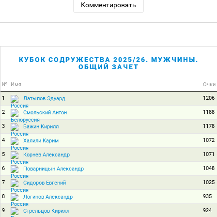
Комментировать
КУБОК СОДРУЖЕСТВА 2025/26. МУЖЧИНЫ.
ОБЩИЙ ЗАЧЕТ
№
Имя
Очки
1
1206
Латыпов Эдуард
2
1188
Смольский Антон
3
1178
Бажин Кирилл
4
1072
Халили Карим
5
1071
Корнев Александр
6
1048
Поварницын Александр
7
1025
Сидоров Евгений
8
935
Логинов Александр
9
924
Стрельцов Кирилл