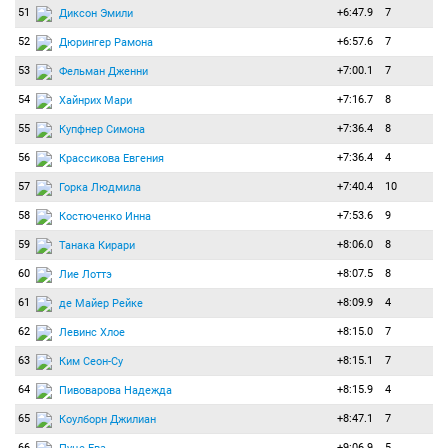
51
+6:47.9
7
Диксон Эмили
52
+6:57.6
7
Дюрингер Рамона
53
+7:00.1
7
Фельман Дженни
54
+7:16.7
8
Хайнрих Мари
55
+7:36.4
8
Купфнер Симона
56
+7:36.4
4
Крассикова Евгения
57
+7:40.4
10
Горка Людмила
58
+7:53.6
9
Костюченко Инна
59
+8:06.0
8
Танака Кирари
60
+8:07.5
8
Лие Лоттэ
61
+8:09.9
4
де Майер Рейке
62
+8:15.0
7
Левинс Хлое
63
+8:15.1
7
Ким Сеон-Су
64
+8:15.9
4
Пивоварова Надежда
65
+8:47.1
7
Коулборн Джилиан
66
+9:06.9
5