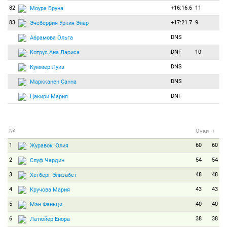
82
+16:16.6
11
Моура Бруна
83
+17:21.7
9
Эчеберрия Уркия Энар
DNS
Абрамова Ольга
DNF
10
Котрус Ана Лариса
DNS
Куммер Луиз
DNS
Маркканен Санна
DNF
Цакири Мария
№
Очки
+
1
60
60
Журавок Юлия
2
54
54
Слуф Чардин
3
48
48
Хегберг Элизабет
4
43
43
Кручова Мария
5
40
40
Мэн Фаньци
6
38
38
Латюйер Енора