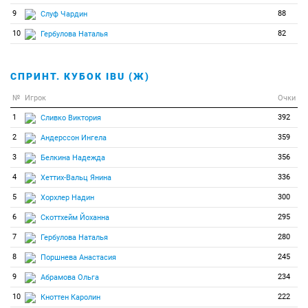
9
88
Слуф Чардин
10
82
Гербулова Наталья
СПРИНТ. КУБОК IBU (Ж)
№
Игрок
Очки
1
392
Сливко Виктория
2
359
Андерссон Ингела
3
356
Белкина Надежда
4
336
Хеттих-Вальц Янина
5
300
Хорхлер Надин
6
295
Скоттхейм Йоханна
7
280
Гербулова Наталья
8
245
Поршнева Анастасия
9
234
Абрамова Ольга
10
222
Кноттен Каролин