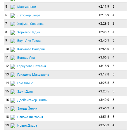
5
+2:11.9
3
Мэн Фаньци
6
+2:15.9
4
Латюйер Енора
7
+2:29.5
2
Хофман Сюзанна
8
+2:38.7
4
Хорхлер Надин
9
+2:40.1
3
Брун-Лие Текла
10
+2:53.0
4
Каюмова Валерия
11
+3:06.5
4
Бондар Яна
12
+3:15.9
6
Гербулова Наталья
13
+3:17.8
5
Гвиздонь Магдалена
14
+3:25.5
3
Грю Элине
15
+3:28.5
3
Здуч Дуня
16
+3:40.0
3
Дрейсигакер Эмили
17
+3:46.2
4
Энодд Йенни
18
+3:51.5
5
Сливко Виктория
19
+3:55.3
4
Ирвин Дидра