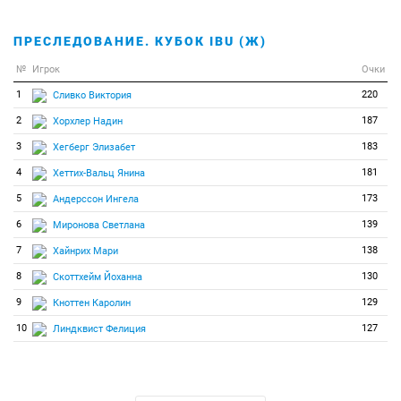
ПРЕСЛЕДОВАНИЕ. КУБОК IBU (Ж)
№
Игрок
Очки
1
220
Сливко Виктория
2
187
Хорхлер Надин
3
183
Хегберг Элизабет
4
181
Хеттих-Вальц Янина
5
173
Андерссон Ингела
6
139
Миронова Светлана
7
138
Хайнрих Мари
8
130
Скоттхейм Йоханна
9
129
Кноттен Каролин
10
127
Линдквист Фелиция