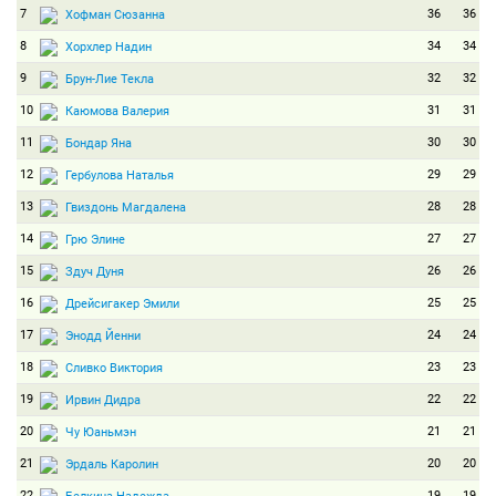
7
36
36
Хофман Сюзанна
8
34
34
Хорхлер Надин
9
32
32
Брун-Лие Текла
10
31
31
Каюмова Валерия
11
30
30
Бондар Яна
12
29
29
Гербулова Наталья
13
28
28
Гвиздонь Магдалена
14
27
27
Грю Элине
15
26
26
Здуч Дуня
16
25
25
Дрейсигакер Эмили
17
24
24
Энодд Йенни
18
23
23
Сливко Виктория
19
22
22
Ирвин Дидра
20
21
21
Чу Юаньмэн
21
20
20
Эрдаль Каролин
22
19
19