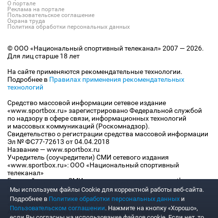
О портале
Реклама на портале
Пользовательское соглашение
Охрана труда
Политика обработки персональных данных
© ООО «Национальный спортивный телеканал» 2007 — 2026.
Для лиц старше 18 лет
На сайте применяются рекомендательные технологии.
Подробнее в
Правилах применения рекомендательных
технологий
Средство массовой информации сетевое издание
«www.sportbox.ru» зарегистрировано Федеральной службой
по надзору в сфере связи, информационных технологий
и массовых коммуникаций (Роскомнадзор).
Свидетельство о регистрации средства массовой информации
Эл № ФС77-72613 от 04.04.2018
Название — www.sportbox.ru
Учредитель (соучредители) СМИ сетевого издания
«www.sportbox.ru»: ООО «Национальный спортивный
телеканал»
Главный редактор СМИ сетевого издания «www.sportbox.ru»:
Конов В.А.
Мы используем файлы Сookie для корректной работы веб-сайта.
Номер телефона редакции СМИ сетевого издания
Подробнее в
Политике обработки персональных данных
и
«www.sportbox.ru»: +7 (495) 653 8419
Пользовательском соглашении
. Нажмите на кнопку «Хорошо»,
Адрес электронной почты редакции СМИ сетевого издания
если Вы согласны на использование файлов cookie. Если нет, то