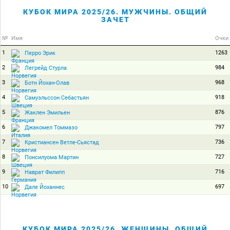
КУБОК МИРА 2025/26. МУЖЧИНЫ. ОБЩИЙ
ЗАЧЕТ
№
Имя
Очки
1
1263
Перро Эрик
2
984
Легрейд Стурла
3
968
Ботн Йохан-Олав
4
918
Самуэльссон Себастьян
5
876
Жаклен Эмильен
6
797
Джакомел Томмазо
7
736
Кристиансен Ветле-Сьястад
8
727
Понсилуома Мартин
9
716
Наврат Филипп
10
697
Дале Йоханнес
КУБОК МИРА 2025/26. ЖЕНЩИНЫ. ОБЩИЙ