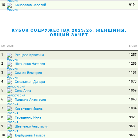
10
919
Коновалов Савелий
КУБОК СОДРУЖЕСТВА 2025/26. ЖЕНЩИНЫ.
ОБЩИЙ ЗАЧЕТ
№
Имя
Очки
1
1257
Резцова Кристина
2
1256
Шевченко Наталия
3
1151
Сливко Виктория
4
1073
Смольская Динара
5
1069
Сола Анна
6
1048
Гришина Анастасия
7
1004
Казакевич Ирина
8
992
Терещенко Инна
9
968
Шевченко Анастасия
10
966
Дербушева Тамара