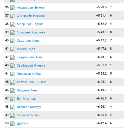
36
+5:20.5
7
Андерссон Ингела
37
+5:31.4
6
Скоттхейм Йоханна
38
+5:32.0
4
Меер-Руж Ладина
39
+5:43.1
8
Токарева Кристина
40
+5:47.2
7
Хедстрем Анна
41
+5:47.6
8
Мосер Надя
42
+5:48.1
5
Ткадлецова Анна
43
+5:51.0
1
Свободова Элишка
44
+5:53.2
5
Гроссман Хейли
45
+6:05.1
8
Хеттих-Вальц Янина
46
+6:19.7
7
Вайдель Анна
47
+6:26.0
6
Бег Миртиль
48
+6:26.1
4
Игараси Мисузу
49
+6:36.8
2
Кюэльм Сюзан
50
+6:42.4
6
Цюй Ин