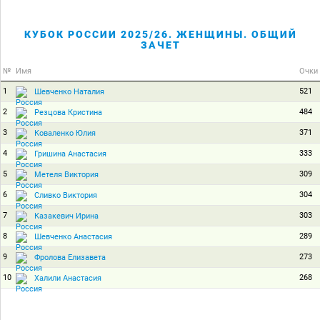
КУБОК РОССИИ 2025/26. ЖЕНЩИНЫ. ОБЩИЙ
ЗАЧЕТ
№
Имя
Очки
1
521
Шевченко Наталия
2
484
Резцова Кристина
3
371
Коваленко Юлия
4
333
Гришина Анастасия
5
309
Метеля Виктория
6
304
Сливко Виктория
7
303
Казакевич Ирина
8
289
Шевченко Анастасия
9
273
Фролова Елизавета
10
268
Халили Анастасия