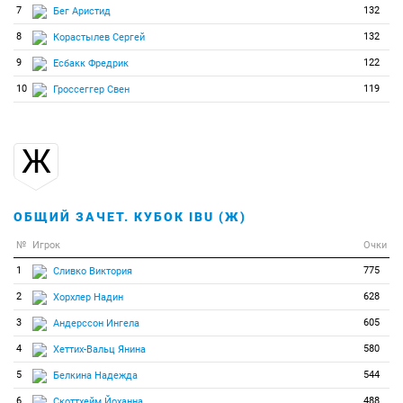
84
0
0
Цакири Мария
7
132
Бег Аристид
85
0
0
Цюй Ин
8
132
Корастылев Сергей
86
0
0
Эчеберрия Уркия Энар
9
122
Есбакк Фредрик
87
0
0
Яборова Арина
10
119
Гроссеггер Свен
88
0
0
де Майер Рейке
Ж
ОБЩИЙ ЗАЧЕТ. КУБОК IBU (Ж)
№
Игрок
Очки
1
775
Сливко Виктория
2
628
Хорхлер Надин
3
605
Андерссон Ингела
4
580
Хеттих-Вальц Янина
5
544
Белкина Надежда
6
488
Скоттхейм Йоханна