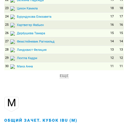
Белкина Надежда
23
18
18
Цихон Камила
24
17
17
Бурундукова Елизавета
25
16
16
Хартвегер Фабьен
26
15
15
Дербушева Тамара
27
14
14
Фемстейневик Рагнхильд
28
13
13
Линдквист Фелиция
29
12
12
Лехтла Кадри
30
11
11
Мака Анна
31
10
10
Каррара Микела
ЕЩЕ
32
9
9
Шевалье Хло
33
8
8
Гайм Грете
М
34
7
7
Юркевич Дарья
35
6
6
Шерер Штефани
36
5
5
Андерссон Ингела
ОБЩИЙ ЗАЧЕТ. КУБОК IBU (М)
37
4
4
Скоттхейм Йоханна