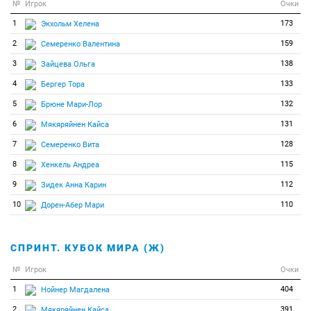
№
Игрок
Очки
1
173
Экхольм Хелена
2
159
Семеренко Валентина
3
138
Зайцева Ольга
4
133
Бергер Тора
5
132
Брюне Мари-Лор
6
131
Мякяряйнен Кайса
7
128
Семеренко Вита
8
115
Хенкель Андреа
9
112
Зидек Анна Карин
10
110
Дорен-Абер Мари
СПРИНТ. КУБОК МИРА (Ж)
№
Игрок
Очки
1
404
Нойнер Магдалена
2
391
Мякяряйнен Кайса