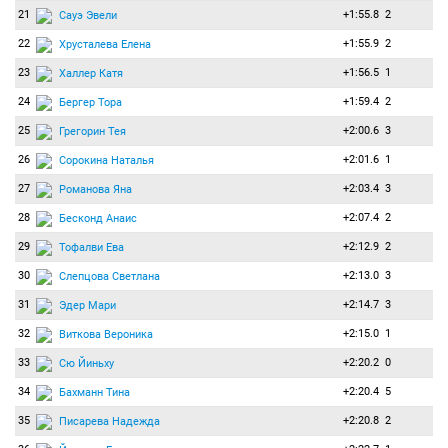
21
+1:55.8
2
Сауэ Эвели
22
+1:55.9
2
Хрусталева Елена
23
+1:56.5
1
Халлер Катя
24
+1:59.4
2
Бергер Тора
25
+2:00.6
3
Грегорин Тея
26
+2:01.6
1
Сорокина Наталья
27
+2:03.4
3
Романова Яна
28
+2:07.4
2
Бесконд Анаис
29
+2:12.9
2
Тофалви Ева
30
+2:13.0
3
Слепцова Светлана
31
+2:14.7
3
Эдер Мари
32
+2:15.0
1
Виткова Вероника
33
+2:20.2
0
Сю Йиньху
34
+2:20.4
5
Бахманн Тина
35
+2:20.8
2
Писарева Надежда