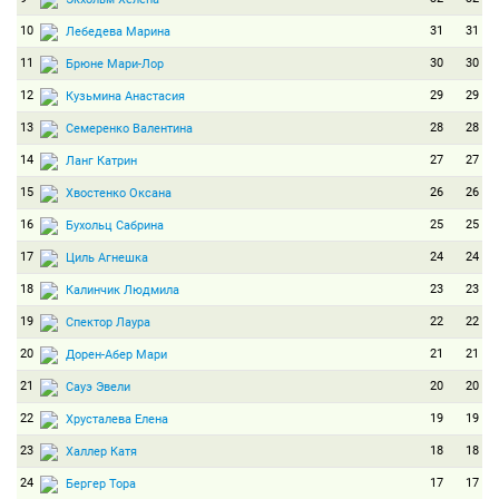
10
31
31
Лебедева Марина
11
30
30
Брюне Мари-Лор
12
29
29
Кузьмина Анастасия
13
28
28
Семеренко Валентина
14
27
27
Ланг Катрин
15
26
26
Хвостенко Оксана
16
25
25
Бухольц Сабрина
17
24
24
Циль Агнешка
18
23
23
Калинчик Людмила
19
22
22
Спектор Лаура
20
21
21
Дорен-Абер Мари
21
20
20
Сауэ Эвели
22
19
19
Хрусталева Елена
23
18
18
Халлер Катя
24
17
17
Бергер Тора