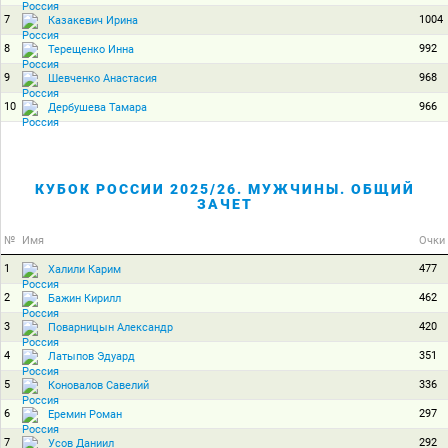
7
1004
Казакевич Ирина
8
992
Терещенко Инна
9
968
Шевченко Анастасия
10
966
Дербушева Тамара
КУБОК РОССИИ 2025/26. МУЖЧИНЫ. ОБЩИЙ
ЗАЧЕТ
№
Имя
Очки
1
477
Халили Карим
2
462
Бажин Кирилл
3
420
Поварницын Александр
4
351
Латыпов Эдуард
5
336
Коновалов Савелий
6
297
Еремин Роман
7
292
Усов Даниил