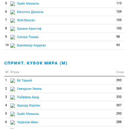
5
113
Грайс Михаэль
6
109
Мезотич Даниэль
7
105
Жэй Венсан
8
100
Зуманн Кристоф
9
98
Сикора Томаш
10
93
Бирнбахер Андреас
СПРИНТ. КУБОК МИРА (М)
№
Игрок
Очки
1
393
Бё Тарьей
2
369
Свендсен Эмиль
3
333
Пайффер Арнд
4
307
Фуркад Мартен
5
293
Грайс Михаэль
6
288
Черезов Иван