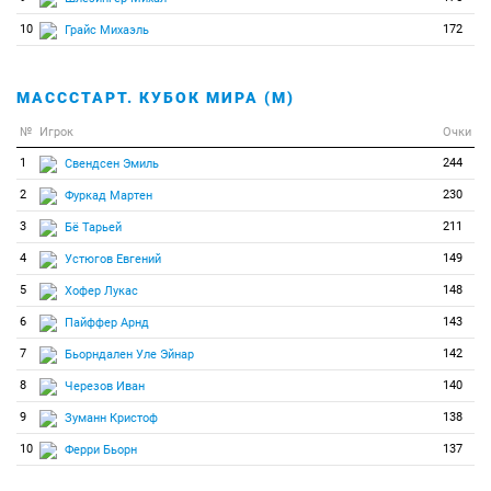
10
172
Грайс Михаэль
МАСССТАРТ. КУБОК МИРА (М)
№
Игрок
Очки
1
244
Свендсен Эмиль
2
230
Фуркад Мартен
3
211
Бё Тарьей
4
149
Устюгов Евгений
5
148
Хофер Лукас
6
143
Пайффер Арнд
7
142
Бьорндален Уле Эйнар
8
140
Черезов Иван
9
138
Зуманн Кристоф
10
137
Ферри Бьорн