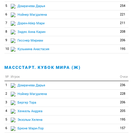
5
254
Домрачева Дарья
6
221
Нойнер Магдалена
7
211
Дорен-Абер Мари
8
208
Зидек Анна Карин
9
206
Гесснер Мириам
10
195
Кузьмина Анастасия
МАСССТАРТ. КУБОК МИРА (Ж)
№
Игрок
Очки
1
236
Домрачева Дарья
2
228
Нойнер Магдалена
3
206
Бергер Тора
4
205
Хенкель Андреа
5
195
Экхольм Хелена
6
157
Брюне Мари-Лор