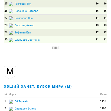
25
16
16
Грегорин Тея
26
15
15
Сорокина Наталья
27
14
14
Романова Яна
28
13
13
Бесконд Анаис
29
12
12
Тофалви Ева
30
11
11
Слепцова Светлана
31
10
10
Эдер Мари
ЕЩЕ
32
9
9
Виткова Вероника
33
8
8
Сю Йиньху
М
34
7
7
Бахманн Тина
35
6
6
Писарева Надежда
36
5
5
Йонссон Енни
ОБЩИЙ ЗАЧЕТ. КУБОК МИРА (М)
37
4
4
Зайцева Ольга
№
Игрок
Очки
38
3
3
Тан Цзялинь
1
1110
Бё Тарьей
39
2
2
Нильcсон Анна-Мария
2
1105
Свендсен Эмиль