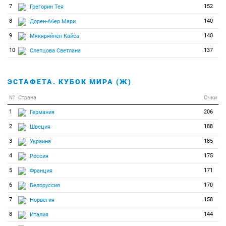
7
152
Грегорин Тея
8
140
Дорен-Абер Мари
9
140
Мякяряйнен Кайса
10
137
Слепцова Светлана
ЭСТАФЕТА. КУБОК МИРА (Ж)
№
Страна
Очки
1
206
Германия
2
188
Швеция
3
185
Украина
4
175
Россия
5
171
Франция
6
170
Белоруссия
7
158
Норвегия
8
144
Италия