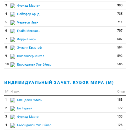
40
1
1
Стьюдбэйкер Сара
3
990
Фуркад Мартен
4
735
Пайффер Арнд
5
711
Черезов Иван
6
707
Грайс Михаэль
7
607
Ферри Бьорн
8
594
Зуманн Кристоф
9
592
Шлезингер Михал
10
586
Бьорндален Уле Эйнар
ИНДИВИДУАЛЬНЫЙ ЗАЧЕТ. КУБОК МИРА (М)
№
Игрок
Очки
1
188
Свендсен Эмиль
2
172
Бё Тарьей
3
133
Фуркад Мартен
4
126
Бьорндален Уле Эйнар