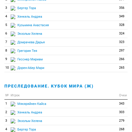
3
356
Бергер Тора
4
349
Хенкель Андреа
5
328
Кузьмина Анастасия
6
324
Экхольм Хелена
7
323
Домрачева Дарья
8
297
Грегорин Тея
9
266
Гесснер Мириам
10
265
Дорен-Абер Мари
ПРЕСЛЕДОВАНИЕ. КУБОК МИРА (Ж)
№
Игрок
Очки
1
343
Мякяряйнен Кайса
2
303
Хенкель Андреа
3
279
Экхольм Хелена
4
268
Бергер Тора