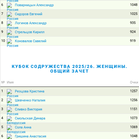
6
1048
Поварницын Александр
7
1025
Сидоров Евгений
8
935
Логинов Александр
9
924
Стрельцов Кирилл
10
919
Коновалов Савелий
КУБОК СОДРУЖЕСТВА 2025/26. ЖЕНЩИНЫ.
ОБЩИЙ ЗАЧЕТ
№
Имя
Очки
1
1257
Резцова Кристина
2
1256
Шевченко Наталия
3
1151
Сливко Виктория
4
1073
Смольская Динара
5
1069
Сола Анна
6
1048
Гришина Анастасия