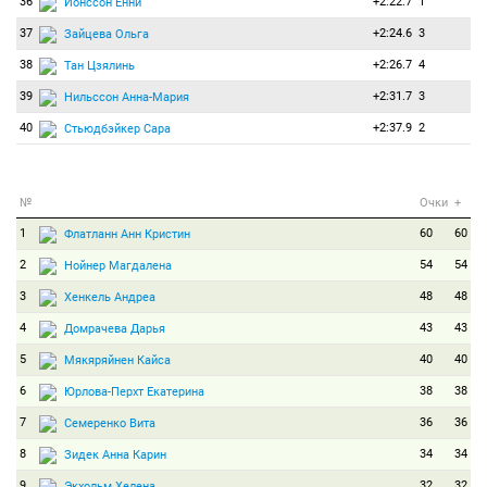
36
+2:22.7
1
Йонссон Енни
37
+2:24.6
3
Зайцева Ольга
38
+2:26.7
4
Тан Цзялинь
39
+2:31.7
3
Нильcсон Анна-Мария
40
+2:37.9
2
Стьюдбэйкер Сара
№
Очки
+
1
60
60
Флатланн Анн Кристин
2
54
54
Нойнер Магдалена
3
48
48
Хенкель Андреа
4
43
43
Домрачева Дарья
5
40
40
Мякяряйнен Кайса
6
38
38
Юрлова-Перхт Екатерина
7
36
36
Семеренко Вита
8
34
34
Зидек Анна Карин
9
32
32
Экхольм Хелена