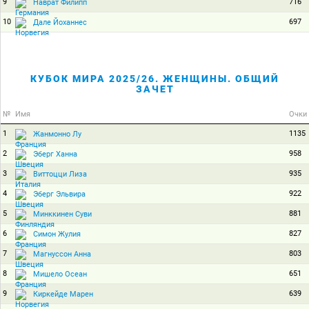
9
716
Наврат Филипп
10
697
Дале Йоханнес
КУБОК МИРА 2025/26. ЖЕНЩИНЫ. ОБЩИЙ
ЗАЧЕТ
№
Имя
Очки
1
1135
Жанмонно Лу
2
958
Эберг Ханна
3
935
Виттоцци Лиза
4
922
Эберг Эльвира
5
881
Минккинен Суви
6
827
Симон Жулия
7
803
Магнуссон Анна
8
651
Мишело Осеан
9
639
Киркейде Марен