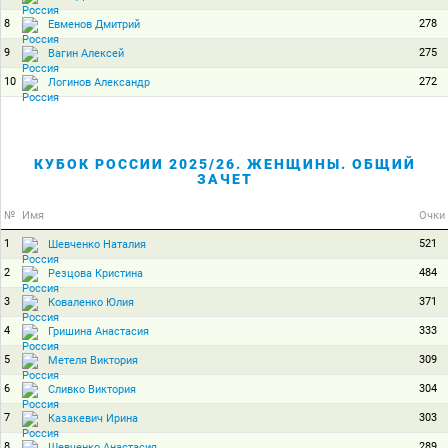
8
278
Евменов Дмитрий
9
275
Вагин Алексей
10
272
Логинов Александр
КУБОК РОССИИ 2025/26. ЖЕНЩИНЫ. ОБЩИЙ
ЗАЧЕТ
№
Имя
Очки
1
521
Шевченко Наталия
2
484
Резцова Кристина
3
371
Коваленко Юлия
4
333
Гришина Анастасия
5
309
Метеля Виктория
6
304
Сливко Виктория
7
303
Казакевич Ирина
8
289
Шевченко Анастасия