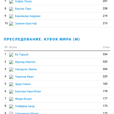
7
257
Хофер Лукас
8
238
Бергер Ларс
9
219
Бирнбахер Андреас
10
215
Зуманн Кристоф
ПРЕСЛЕДОВАНИЕ. КУБОК МИРА (М)
№
Игрок
Очки
1
334
Бё Тарьей
2
320
Фуркад Мартен
3
304
Свендсен Эмиль
4
229
Черезов Иван
5
183
Эдер Симон
6
178
Бергман Карл-Юхан
7
177
Ферри Бьорн
8
175
Пайффер Арнд
9
175
Шлезингер Михал