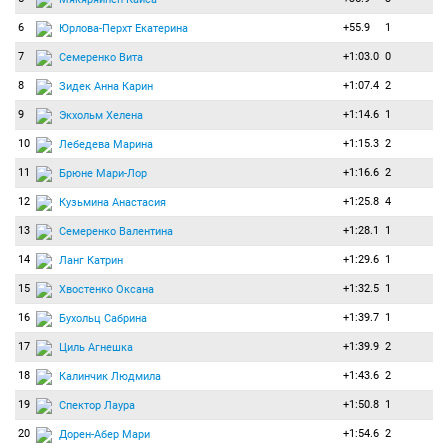
6
+55.9
1
Юрлова-Перхт Екатерина
7
+1:03.0
0
Семеренко Вита
8
+1:07.4
2
Зидек Анна Карин
9
+1:14.6
1
Экхольм Хелена
10
+1:15.3
2
Лебедева Марина
11
+1:16.6
2
Брюне Мари-Лор
12
+1:25.8
4
Кузьмина Анастасия
13
+1:28.1
1
Семеренко Валентина
14
+1:29.6
1
Ланг Катрин
15
+1:32.5
1
Хвостенко Оксана
16
+1:39.7
1
Бухольц Сабрина
17
+1:39.9
2
Циль Агнешка
18
+1:43.6
2
Калинчик Людмила
19
+1:50.8
1
Спектор Лаура
20
+1:54.6
2
Дорен-Абер Мари