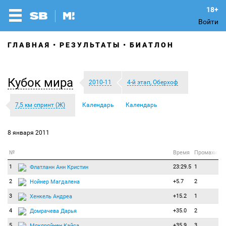
Войти
ГЛАВНАЯ
РЕЗУЛЬТАТЫ
БИАТЛОН
Кубок мира
2010-11
4-й этап, Оберхоф
7,5 км спринт (Ж)
Календарь
Календарь
8 января 2011
№
Время
Промахи
1
23:29.5
1
Флатланн Анн Кристин
2
+5.7
2
Нойнер Магдалена
3
+15.2
1
Хенкель Андреа
4
+35.0
2
Домрачева Дарья
5
+35.9
3
Мякяряйнен Кайса