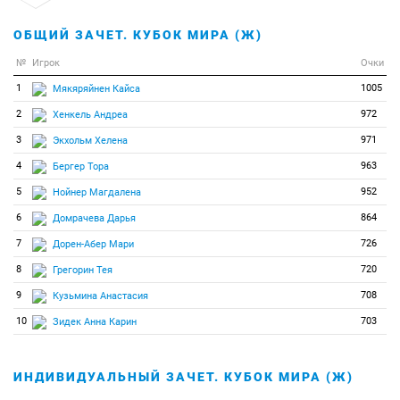
ОБЩИЙ ЗАЧЕТ. КУБОК МИРА (Ж)
№
Игрок
Очки
1
1005
Мякяряйнен Кайса
2
972
Хенкель Андреа
3
971
Экхольм Хелена
4
963
Бергер Тора
5
952
Нойнер Магдалена
6
864
Домрачева Дарья
7
726
Дорен-Абер Мари
8
720
Грегорин Тея
9
708
Кузьмина Анастасия
10
703
Зидек Анна Карин
ИНДИВИДУАЛЬНЫЙ ЗАЧЕТ. КУБОК МИРА (Ж)