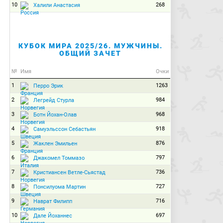
10
268
Халили Анастасия
КУБОК МИРА 2025/26. МУЖЧИНЫ.
ОБЩИЙ ЗАЧЕТ
№
Имя
Очки
1
1263
Перро Эрик
2
984
Легрейд Стурла
3
968
Ботн Йохан-Олав
4
918
Самуэльссон Себастьян
5
876
Жаклен Эмильен
6
797
Джакомел Томмазо
7
736
Кристиансен Ветле-Сьястад
8
727
Понсилуома Мартин
9
716
Наврат Филипп
10
697
Дале Йоханнес