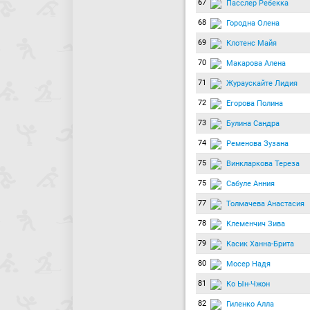
67
Пасслер Ребекка
68
Городна Олена
69
Клотенс Майя
70
Макарова Алена
71
Жураускайте Лидия
72
Егорова Полина
73
Булина Сандра
74
Ременова Зузана
75
Винкларкова Тереза
75
Сабуле Анния
77
Толмачева Анастасия
78
Клеменчич Зива
79
Касик Ханна-Брита
80
Мосер Надя
81
Ко Ын-Чжон
82
Гиленко Алла