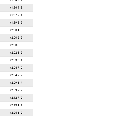
+1:54.2
1
+1:56.9
3
+1:57.7
1
+1:59.5
2
+2:00.1
3
+2:00.2
2
+2:00.8
3
+2:02.8
2
+2:03.9
1
+2:04.7
0
+2:04.7
2
+2:09.1
4
+2:09.7
2
+2:12.7
2
+2:13.1
1
+2:25.1
2