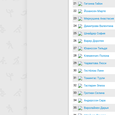
21
Гигонна Гийон
22
Йохансен Марте
23
Меркушина Анастасия
24
Димитрова Валентина
25
Шнайдер София
26
Вирер Доротея
27
Юханссон Тильде
28
Клеменчич Полона
29
Чарватова Люси
30
Гестблом Линн
31
Томингас Туули
32
Гаспарин Элиза
33
Гротиан Селина
34
Андерссон Сара
35
Виролайнен Дарья