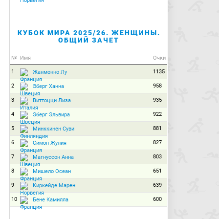
КУБОК МИРА 2025/26. ЖЕНЩИНЫ.
ОБЩИЙ ЗАЧЕТ
№
Имя
Очки
1
1135
Жанмонно Лу
2
958
Эберг Ханна
3
935
Виттоцци Лиза
4
922
Эберг Эльвира
5
881
Минккинен Суви
6
827
Симон Жулия
7
803
Магнуссон Анна
8
651
Мишело Осеан
9
639
Киркейде Марен
10
600
Бене Камилла