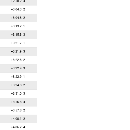
+2:58.2
4
+3:04.3
2
+3:04.8
2
+3:13.2
1
+3:15.8
3
+3:21.7
1
+3:21.9
3
+3:22.8
2
+3:22.9
3
+3:22.9
1
+3:24.8
2
+3:31.0
3
+3:56.8
4
+3:57.8
2
+4:00.1
2
+4:06.2
4