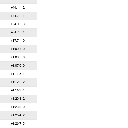
+40.4
2
+44.2
1
+54.0
3
+54.7
1
+57.7
0
+1:00.4
0
+1:03.5
0
+1:07.0
0
+1:11.8
1
+1:12.5
2
+1:16.3
1
+1:20.1
2
+1:23.8
0
+1:25.4
2
+1:26.7
3