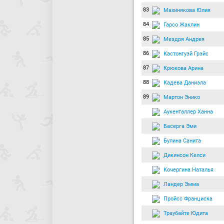
83
Махинякова Юлия
84
Гарсо Жаклин
85
Мездря Андрея
86
Кастонгуэй Грэйс
87
Крюкова Арина
88
Кадева Даниэла
89
Мартон Энико
Аукенталлер Ханна
Басерга Эми
Булина Санита
Дикинсон Келси
Кочергина Наталья
Ландер Эмма
Пройсс Франциска
Траубайте Юдита