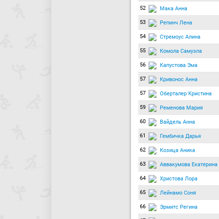
52
Мака Анна
53
Репинч Лена
54
Стремоус Алина
55
Комола Самуэла
56
Капустова Эма
57
Кривонос Анна
57
Оберталер Кристина
59
Ременова Мария
60
Вайдель Анна
61
Гембичка Дарья
62
Козица Аника
63
Аввакумова Екатерина
64
Христова Лора
65
Лейнамо Соня
66
Эрмитс Регина