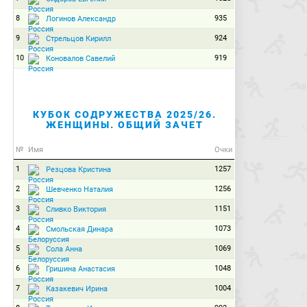
8
935
Логинов Александр
9
924
Стрельцов Кирилл
10
919
Коновалов Савелий
КУБОК СОДРУЖЕСТВА 2025/26.
ЖЕНЩИНЫ. ОБЩИЙ ЗАЧЕТ
№
Имя
Очки
1
1257
Резцова Кристина
2
1256
Шевченко Наталия
3
1151
Сливко Виктория
4
1073
Смольская Динара
5
1069
Сола Анна
6
1048
Гришина Анастасия
7
1004
Казакевич Ирина