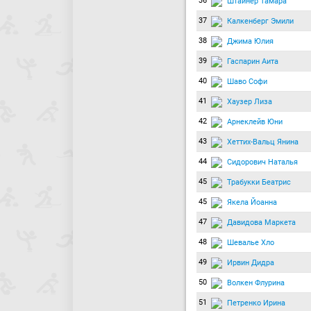
36
Штайнер Тамара
37
Калкенберг Эмили
38
Джима Юлия
39
Гаспарин Аита
40
Шаво Софи
41
Хаузер Лиза
42
Арнеклейв Юни
43
Хеттих-Вальц Янина
44
Сидорович Наталья
45
Трабукки Беатрис
45
Якела Йоанна
47
Давидова Маркета
48
Шевалье Хло
49
Ирвин Дидра
50
Волкен Флурина
51
Петренко Ирина