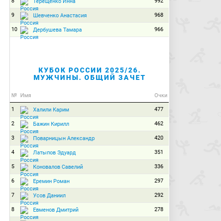
8
992
Терещенко Инна
9
968
Шевченко Анастасия
10
966
Дербушева Тамара
КУБОК РОССИИ 2025/26.
МУЖЧИНЫ. ОБЩИЙ ЗАЧЕТ
№
Имя
Очки
1
477
Халили Карим
2
462
Бажин Кирилл
3
420
Поварницын Александр
4
351
Латыпов Эдуард
5
336
Коновалов Савелий
6
297
Еремин Роман
7
292
Усов Даниил
8
278
Евменов Дмитрий