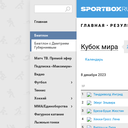
Главная
ГЛАВНАЯ
РЕЗУЛ
Биатлон
Биатлон с Дмитрием
Кубок мира
Губерниевым
Матч ТВ. Прямой эфир
Календарь
Подписка «Максимум»
Видео
8 декабря 2023
Футбол
№
Теннис
1
Тандреволд Ингрид
Хоккей
2
Эберг Эльвира
MMA/Единоборства
3
Бреза-Буше Жюстин
Фигурное катание
4
Хекки-Гросс Лена
Лыжные гонки
5
Виттоцци Лиза