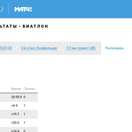
ЬТАТЫ
БИАТЛОН
2023-24
2-й этап, Хохфильцен
7,5 км спринт (Ж)
Календарь
Время
Промахи
20:59.9
0
+4.9
1
+19.7
1
+20.0
1
+24.4
0