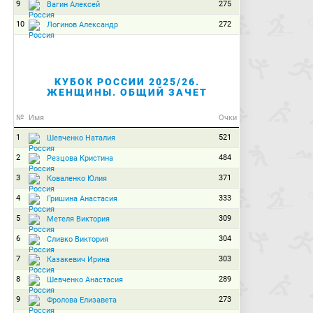
9
275
Вагин Алексей
10
272
Логинов Александр
КУБОК РОССИИ 2025/26.
ЖЕНЩИНЫ. ОБЩИЙ ЗАЧЕТ
№
Имя
Очки
1
521
Шевченко Наталия
2
484
Резцова Кристина
3
371
Коваленко Юлия
4
333
Гришина Анастасия
5
309
Метеля Виктория
6
304
Сливко Виктория
7
303
Казакевич Ирина
8
289
Шевченко Анастасия
9
273
Фролова Елизавета