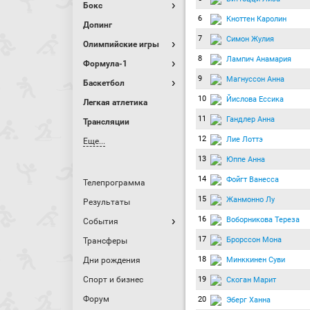
Бокс
6
Кноттен Каролин
Допинг
7
Симон Жулия
Олимпийские игры
8
Лампич Анамария
Формула-1
9
Магнуссон Анна
Баскетбол
10
Йислова Ессика
Легкая атлетика
11
Гандлер Анна
Трансляции
12
Лие Лоттэ
Еще...
13
Юппе Анна
14
Фойгт Ванесса
Телепрограмма
15
Жанмонно Лу
Результаты
16
Воборникова Тереза
События
17
Брорссон Мона
Трансферы
18
Минккинен Суви
Дни рождения
Спорт и бизнес
19
Скоган Марит
Форум
20
Эберг Ханна