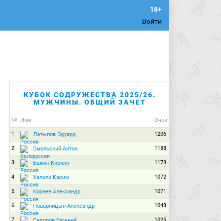
Войти
КУБОК СОДРУЖЕСТВА 2025/26.
МУЖЧИНЫ. ОБЩИЙ ЗАЧЕТ
№
Имя
Очки
1
1206
Латыпов Эдуард
2
1188
Смольский Антон
3
1178
Бажин Кирилл
4
1072
Халили Карим
5
1071
Корнев Александр
6
1048
Поварницын Александр
7
1025
Сидоров Евгений