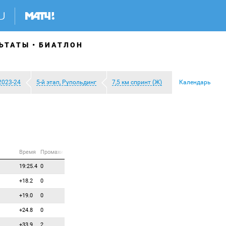
ЬТАТЫ
БИАТЛОН
2023-24
5-й этап, Рупольдинг
7,5 км спринт (Ж)
Календарь
Время
Промахи
19:25.4
0
+18.2
0
+19.0
0
+24.8
0
+33.9
2