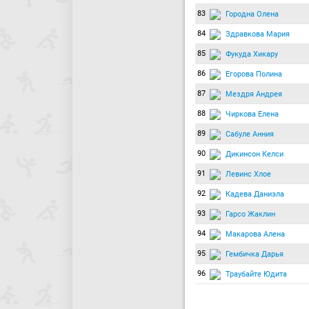
83
Городна Олена
84
Здравкова Мария
85
Фукуда Хикару
86
Егорова Полина
87
Мездря Андрея
88
Чиркова Елена
89
Сабуле Анния
90
Дикинсон Келси
91
Левинс Хлое
92
Кадева Даниэла
93
Гарсо Жаклин
94
Макарова Алена
95
Гембичка Дарья
96
Траубайте Юдита