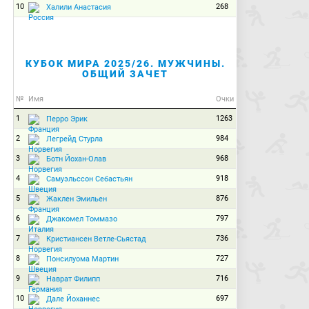
10
268
Халили Анастасия
КУБОК МИРА 2025/26. МУЖЧИНЫ.
ОБЩИЙ ЗАЧЕТ
№
Имя
Очки
1
1263
Перро Эрик
2
984
Легрейд Стурла
3
968
Ботн Йохан-Олав
4
918
Самуэльссон Себастьян
5
876
Жаклен Эмильен
6
797
Джакомел Томмазо
7
736
Кристиансен Ветле-Сьястад
8
727
Понсилуома Мартин
9
716
Наврат Филипп
10
697
Дале Йоханнес