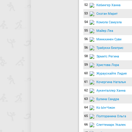
52
Кебингер Ханна
53
Скоган Марит
54
Комола Самуэла
55
Майер Леа
56
Минккинен Суви
56
Трабукки Беатрис
58
Эрмитс Регина
59
Христова Лора
60
Жураускайте Лидия
61
Кочергина Наталья
62
Аукенталлер Ханна
63
Булина Сандра
64
Ко Ын-Чжон
65
Полторанина Ольга
66
Слеттемарк Укалек