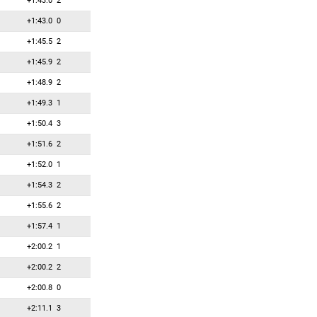
+1:43.0
2
+1:43.0
0
+1:45.5
2
+1:45.9
2
+1:48.9
2
+1:49.3
1
+1:50.4
3
+1:51.6
2
+1:52.0
1
+1:54.3
2
+1:55.6
2
+1:57.4
1
+2:00.2
1
+2:00.2
2
+2:00.8
0
+2:11.1
3