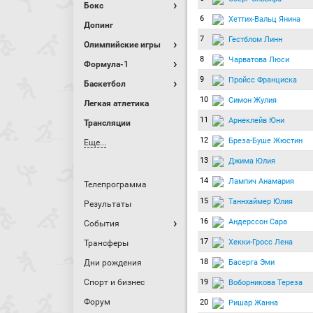
Бокс
6
Хеттих-Вальц Янина
Допинг
7
Гестблом Линн
Олимпийские игры
8
Чарватова Люси
Формула-1
9
Пройсс Франциска
Баскетбол
10
Симон Жулия
Легкая атлетика
11
Арнеклейв Юни
Трансляции
12
Бреза-Буше Жюстин
Еще...
13
Джима Юлия
14
Лампич Анамария
Телепрограмма
15
Таннхаймер Юлия
Результаты
16
Андерссон Сара
События
17
Хекки-Гросс Лена
Трансферы
18
Басерга Эми
Дни рождения
Спорт и бизнес
19
Воборникова Тереза
Форум
20
Ришар Жанна