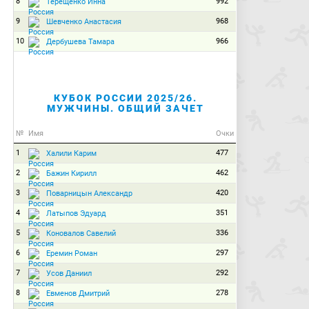
8
992
Терещенко Инна
9
968
Шевченко Анастасия
10
966
Дербушева Тамара
КУБОК РОССИИ 2025/26.
МУЖЧИНЫ. ОБЩИЙ ЗАЧЕТ
№
Имя
Очки
1
477
Халили Карим
2
462
Бажин Кирилл
3
420
Поварницын Александр
4
351
Латыпов Эдуард
5
336
Коновалов Савелий
6
297
Еремин Роман
7
292
Усов Даниил
8
278
Евменов Дмитрий