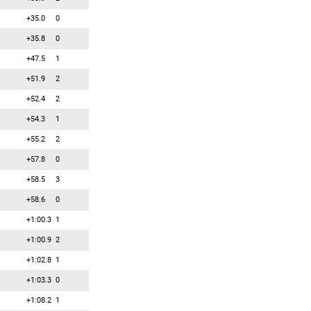
+35.0
0
+35.8
0
+47.5
1
+51.9
2
+52.4
2
+54.3
1
+55.2
2
+57.8
0
+58.5
3
+58.6
0
+1:00.3
1
+1:00.9
2
+1:02.8
1
+1:03.3
0
+1:08.2
1