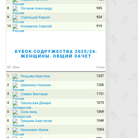
8
935
Логинов Александр
9
924
Стрельцов Кирилл
10
919
Коновалов Савелий
КУБОК СОДРУЖЕСТВА 2025/26.
ЖЕНЩИНЫ. ОБЩИЙ ЗАЧЕТ
№
Имя
Очки
1
1257
Резцова Кристина
2
1256
Шевченко Наталия
3
1151
Сливко Виктория
4
1073
Смольская Динара
5
1069
Сола Анна
6
1048
Гришина Анастасия
7
1004
Казакевич Ирина