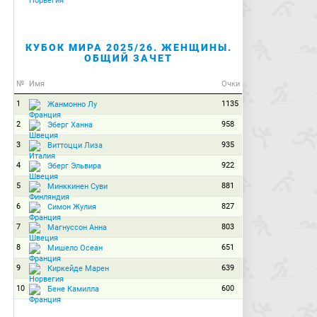
КУБОК МИРА 2025/26. ЖЕНЩИНЫ.
ОБЩИЙ ЗАЧЕТ
№
Имя
Очки
1
1135
Жанмонно Лу
2
958
Эберг Ханна
3
935
Виттоцци Лиза
4
922
Эберг Эльвира
5
881
Минккинен Суви
6
827
Симон Жулия
7
803
Магнуссон Анна
8
651
Мишело Осеан
9
639
Киркейде Марен
10
600
Бене Камилла