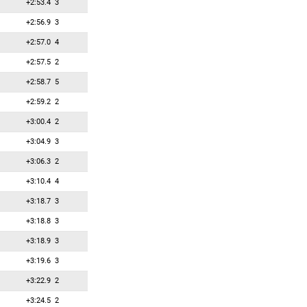
+2:53.4
3
+2:56.9
3
+2:57.0
4
+2:57.5
2
+2:58.7
5
+2:59.2
2
+3:00.4
2
+3:04.9
3
+3:06.3
2
+3:10.4
4
+3:18.7
3
+3:18.8
3
+3:18.9
3
+3:19.6
3
+3:22.9
2
+3:24.5
2