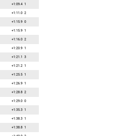
+1:09.4
1
+1:11.0
2
+1:15.9
0
+1:15.9
1
+1:16.0
2
+1:20.9
1
+1:21.1
3
+1:21.2
1
+1:25.5
1
+1:26.9
1
+1:28.8
2
+1:29.0
0
+1:35.3
1
+1:38.3
1
+1:38.8
1