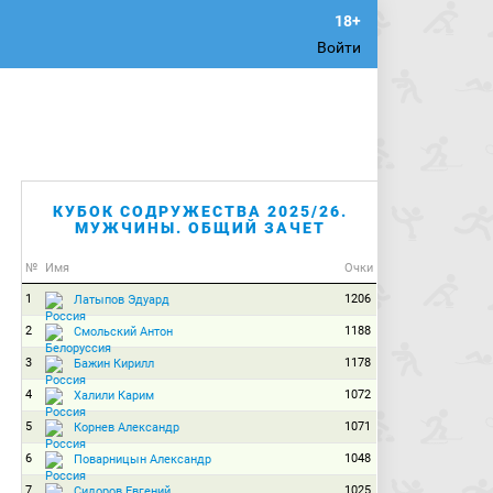
Войти
КУБОК СОДРУЖЕСТВА 2025/26.
МУЖЧИНЫ. ОБЩИЙ ЗАЧЕТ
№
Имя
Очки
1
1206
Латыпов Эдуард
2
1188
Смольский Антон
3
1178
Бажин Кирилл
4
1072
Халили Карим
5
1071
Корнев Александр
6
1048
Поварницын Александр
7
1025
Сидоров Евгений