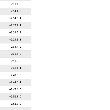
+2:11.4
2
+2:14.4
3
+2:14.8
1
+2:17.7
1
+2:24.5
2
+2:24.5
1
+2:33.4
2
+2:35.5
2
+2:41.2
2
+2:41.4
1
+2:43.8
3
+2:44.3
1
+2:47.4
0
+2:52.1
0
+2:52.9
0