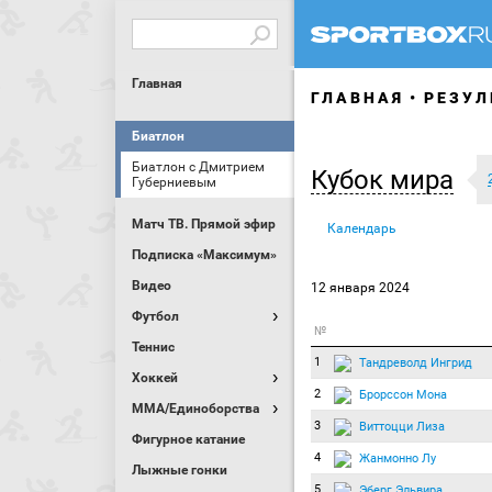
Главная
ГЛАВНАЯ
РЕЗУЛ
Биатлон
Биатлон с Дмитрием
Кубок мира
Губерниевым
Матч ТВ. Прямой эфир
Календарь
Подписка «Максимум»
Видео
12 января 2024
Футбол
№
Теннис
1
Тандреволд Ингрид
Хоккей
2
Брорссон Мона
MMA/Единоборства
3
Виттоцци Лиза
Фигурное катание
4
Жанмонно Лу
Лыжные гонки
5
Эберг Эльвира