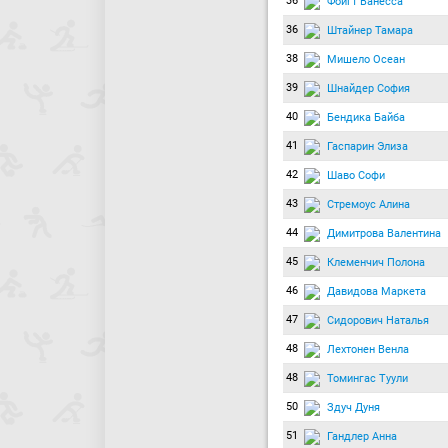
36
Фойгт Ванесса
36
Штайнер Тамара
38
Мишело Осеан
39
Шнайдер София
40
Бендика Байба
41
Гаспарин Элиза
42
Шаво Софи
43
Стремоус Алина
44
Димитрова Валентина
45
Клеменчич Полона
46
Давидова Маркета
47
Сидорович Наталья
48
Лехтонен Венла
48
Томингас Туули
50
Здуч Дуня
51
Гандлер Анна