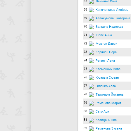
67
Лейнамо Соня
68
Кипяченкова Любовь
69
Аввакумова Екатерина
70
Белкина Надежда
71
Юппе Анна
72
Мортон Дарси
73
Керянен Нора
74
Репинч Лена
75
Клеменчич Зива
76
Кюэльм Сюзан
77
Гиленко Алла
78
Талихярм Йоханна
79
Ременова Мария
80
Сато Аои
81
Козица Аника
82
Ременова Зузана