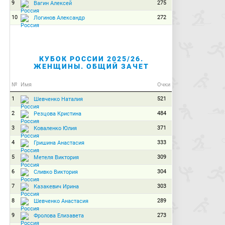
9
275
Вагин Алексей
10
272
Логинов Александр
КУБОК РОССИИ 2025/26.
ЖЕНЩИНЫ. ОБЩИЙ ЗАЧЕТ
№
Имя
Очки
1
521
Шевченко Наталия
2
484
Резцова Кристина
3
371
Коваленко Юлия
4
333
Гришина Анастасия
5
309
Метеля Виктория
6
304
Сливко Виктория
7
303
Казакевич Ирина
8
289
Шевченко Анастасия
9
273
Фролова Елизавета