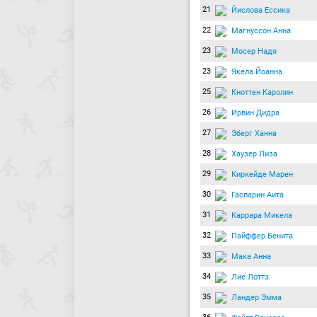
21
Йислова Ессика
22
Магнуссон Анна
23
Мосер Надя
23
Якела Йоанна
25
Кноттен Каролин
26
Ирвин Дидра
27
Эберг Ханна
28
Хаузер Лиза
29
Киркейде Марен
30
Гаспарин Аита
31
Каррара Микела
32
Пайффер Бенита
33
Мака Анна
34
Лие Лоттэ
35
Ландер Эмма