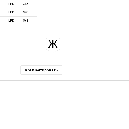
LPD
3+8
LPD
3+8
LPD
5+1
Ж
Комментировать