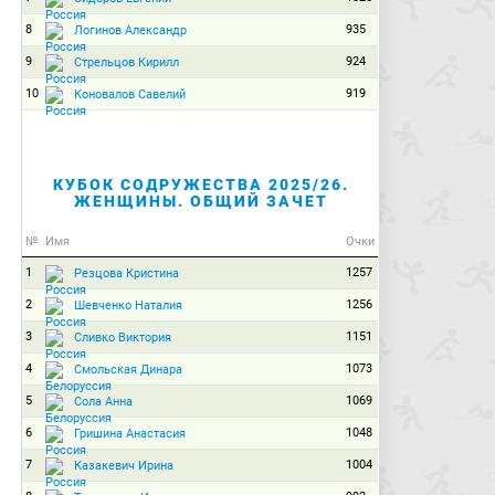
8
935
Логинов Александр
9
924
Стрельцов Кирилл
10
919
Коновалов Савелий
КУБОК СОДРУЖЕСТВА 2025/26.
ЖЕНЩИНЫ. ОБЩИЙ ЗАЧЕТ
№
Имя
Очки
1
1257
Резцова Кристина
2
1256
Шевченко Наталия
3
1151
Сливко Виктория
4
1073
Смольская Динара
5
1069
Сола Анна
6
1048
Гришина Анастасия
7
1004
Казакевич Ирина