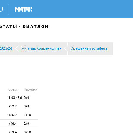
ЬТАТЫ
БИАТЛОН
2023-24
7-й этап, Холменколлен
Смешанная эстафета
Время
Промахи
1:03:48.6
0+6
+32.2
0+8
+35.9
1+10
+46.4
2+9
+59.4
0+10