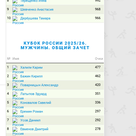
8
992
Терещенко Инна
9
968
Шевченко Анастасия
10
966
Дербушева Тамара
КУБОК РОССИИ 2025/26.
МУЖЧИНЫ. ОБЩИЙ ЗАЧЕТ
№
Имя
Очки
1
477
Халили Карим
2
462
Бажин Кирилл
3
420
Поварницын Александр
4
351
Латыпов Эдуард
5
336
Коновалов Савелий
6
297
Еремин Роман
7
292
Усов Даниил
8
278
Евменов Дмитрий