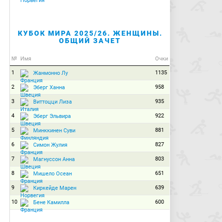
КУБОК МИРА 2025/26. ЖЕНЩИНЫ.
ОБЩИЙ ЗАЧЕТ
№
Имя
Очки
1
1135
Жанмонно Лу
2
958
Эберг Ханна
3
935
Виттоцци Лиза
4
922
Эберг Эльвира
5
881
Минккинен Суви
6
827
Симон Жулия
7
803
Магнуссон Анна
8
651
Мишело Осеан
9
639
Киркейде Марен
10
600
Бене Камилла