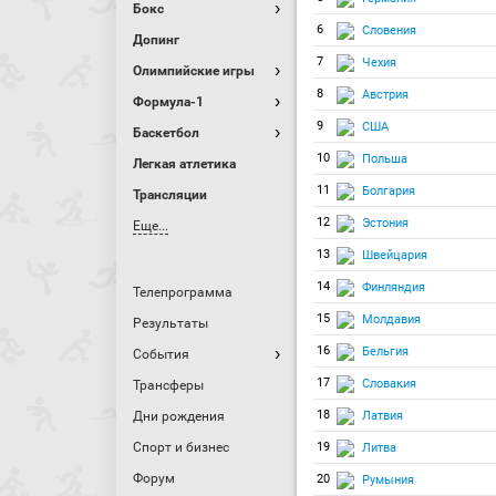
Бокс
6
Словения
Допинг
7
Чехия
Олимпийские игры
8
Австрия
Формула-1
9
США
Баскетбол
10
Польша
Легкая атлетика
11
Болгария
Трансляции
12
Эстония
Еще...
13
Швейцария
14
Финляндия
Телепрограмма
15
Молдавия
Результаты
16
Бельгия
События
17
Словакия
Трансферы
18
Латвия
Дни рождения
Спорт и бизнес
19
Литва
Форум
20
Румыния