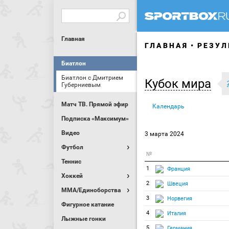
Главная
ГЛАВНАЯ
РЕЗУЛ
Биатлон
Биатлон с Дмитрием
Кубок мира
Губерниевым
Матч ТВ. Прямой эфир
Календарь
Подписка «Максимум»
Видео
3 марта 2024
Футбол
№
Теннис
1
Франция
Хоккей
2
Швеция
MMA/Единоборства
3
Норвегия
Фигурное катание
4
Италия
Лыжные гонки
5
Германия