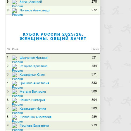
9
275
Вагин Алексей
10
272
Логинов Александр
КУБОК РОССИИ 2025/26.
ЖЕНЩИНЫ. ОБЩИЙ ЗАЧЕТ
№
Имя
Очки
1
521
Шевченко Наталия
2
484
Резцова Кристина
3
371
Коваленко Юлия
4
333
Гришина Анастасия
5
309
Метеля Виктория
6
304
Сливко Виктория
7
303
Казакевич Ирина
8
289
Шевченко Анастасия
9
273
Фролова Елизавета