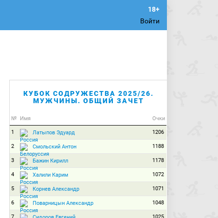
Войти
КУБОК СОДРУЖЕСТВА 2025/26.
МУЖЧИНЫ. ОБЩИЙ ЗАЧЕТ
№
Имя
Очки
1
1206
Латыпов Эдуард
2
1188
Смольский Антон
3
1178
Бажин Кирилл
4
1072
Халили Карим
5
1071
Корнев Александр
6
1048
Поварницын Александр
7
1025
Сидоров Евгений