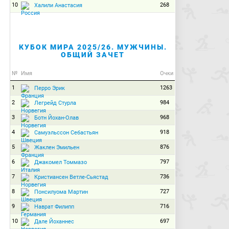
10
268
Халили Анастасия
КУБОК МИРА 2025/26. МУЖЧИНЫ.
ОБЩИЙ ЗАЧЕТ
№
Имя
Очки
1
1263
Перро Эрик
2
984
Легрейд Стурла
3
968
Ботн Йохан-Олав
4
918
Самуэльссон Себастьян
5
876
Жаклен Эмильен
6
797
Джакомел Томмазо
7
736
Кристиансен Ветле-Сьястад
8
727
Понсилуома Мартин
9
716
Наврат Филипп
10
697
Дале Йоханнес