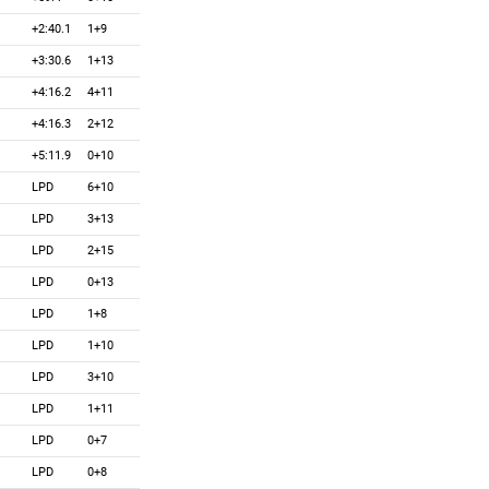
+2:40.1
1+9
+3:30.6
1+13
+4:16.2
4+11
+4:16.3
2+12
+5:11.9
0+10
LPD
6+10
LPD
3+13
LPD
2+15
LPD
0+13
LPD
1+8
LPD
1+10
LPD
3+10
LPD
1+11
LPD
0+7
LPD
0+8