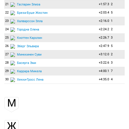
21
+1:57.3
2
Гаспарин Элиза
22
+2:03.4
5
Бреза-Буше Жюстин
23
+2:16.0
1
Халварссон Элла
24
+2:24.2
2
Городна Олена
25
+2:26.7
3
Кноттен Каролин
26
+2:47.9
5
Эберг Эльвира
27
+3:12.0
2
Минккинен Суви
28
+3:22.6
3
Басерга Эми
29
+4:00.1
7
Каррара Микела
30
+4:35.0
4
Хекки-Гросс Лена
М
Ж