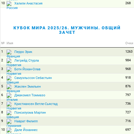
10
268
Халили Анастасия
КУБОК МИРА 2025/26. МУЖЧИНЫ. ОБЩИЙ
ЗАЧЕТ
№
Имя
Очки
1
1263
Перро Эрик
2
984
Легрейд Стурла
3
968
Ботн Йохан-Олав
4
918
Самуэльссон Себастьян
5
876
Жаклен Эмильен
6
797
Джакомел Томмазо
7
736
Кристиансен Ветле-Сьястад
8
727
Понсилуома Мартин
9
716
Наврат Филипп
10
697
Дале Йоханнес