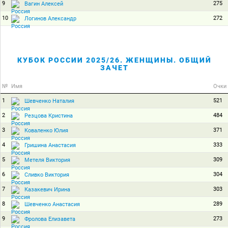
9
275
Вагин Алексей
10
272
Логинов Александр
КУБОК РОССИИ 2025/26. ЖЕНЩИНЫ. ОБЩИЙ
ЗАЧЕТ
№
Имя
Очки
1
521
Шевченко Наталия
2
484
Резцова Кристина
3
371
Коваленко Юлия
4
333
Гришина Анастасия
5
309
Метеля Виктория
6
304
Сливко Виктория
7
303
Казакевич Ирина
8
289
Шевченко Анастасия
9
273
Фролова Елизавета