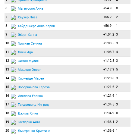
6
+54.9
0
Магнуссон Анна
7
+55.2
2
Хаузер Лиза
8
+56.9
1
Хайденберг Анна-Карин
9
+1:04.2
3
Эберг Ханна
10
+1:08.5
3
Гротиан Селина
11
+1:08.7
4
Лиен Ида
12
+1:12.8
3
Симон Жулия
13
+1:17.9
5
Мишело Осеан
14
+1:20.6
3
Киркейде Марен
15
+1:21.6
2
Воборникова Тереза
16
+1:21.9
1
Йислова Ессика
17
+1:34.5
3
Тандреволд Ингрид
18
+1:34.9
0
Джима Юлия
19
+1:36.1
2
Гаспарин Аита
20
+1:36.6
1
Дмитренко Кристина