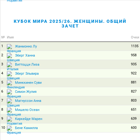
КУБОК МИРА 2025/26. ЖЕНЩИНЫ. ОБЩИЙ
ЗАЧЕТ
№
Имя
Очки
1
1135
Жанмонно Лу
2
958
Эберг Ханна
3
935
Виттоцци Лиза
4
922
Эберг Эльвира
5
881
Минккинен Суви
6
827
Симон Жулия
7
803
Магнуссон Анна
8
651
Мишело Осеан
9
639
Киркейде Марен
10
600
Бене Камилла