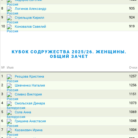
8
935
Логинов Александр
9
924
Стрельцов Кирилл
10
919
Коновалов Савелий
КУБОК СОДРУЖЕСТВА 2025/26. ЖЕНЩИНЫ.
ОБЩИЙ ЗАЧЕТ
№
Имя
Очки
1
1257
Резцова Кристина
2
1256
Шевченко Наталия
3
1151
Сливко Виктория
4
1073
Смольская Динара
5
1069
Сола Анна
6
1048
Гришина Анастасия
7
1004
Казакевич Ирина