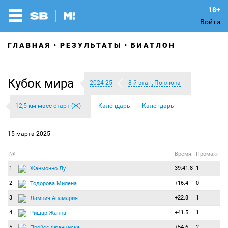
Войти
ГЛАВНАЯ
РЕЗУЛЬТАТЫ
БИАТЛОН
Кубок мира
2024-25
8-й этап, Поклюка
12,5 км масс-старт (Ж)
Календарь
Календарь
15 марта 2025
№
Время
Промахи
1
39:41.8
1
Жанмонно Лу
2
+16.4
0
Тодорова Милена
3
+22.8
1
Лампич Анамария
4
+41.5
1
Ришар Жанна
5
+54.6
2
Пройсс Франциска