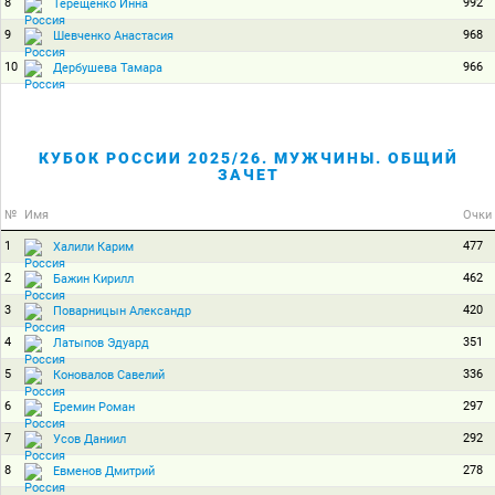
8
992
Терещенко Инна
9
968
Шевченко Анастасия
10
966
Дербушева Тамара
КУБОК РОССИИ 2025/26. МУЖЧИНЫ. ОБЩИЙ
ЗАЧЕТ
№
Имя
Очки
1
477
Халили Карим
2
462
Бажин Кирилл
3
420
Поварницын Александр
4
351
Латыпов Эдуард
5
336
Коновалов Савелий
6
297
Еремин Роман
7
292
Усов Даниил
8
278
Евменов Дмитрий