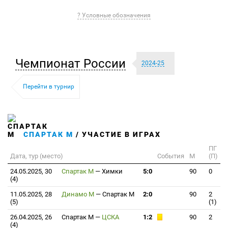
? Условные обозначения
Чемпионат России
2024-25
Перейти в турнир
СПАРТАК М
/ УЧАСТИЕ В ИГРАХ
ПГ
Дата, тур (место)
События
М
(П)
24.05.2025, 30
Спартак М
—
Химки
5:0
90
0
(4)
11.05.2025, 28
Динамо М
—
Спартак М
2:0
90
2
(5)
(1)
26.04.2025, 26
Спартак М
—
ЦСКА
1:2
90
2
(4)