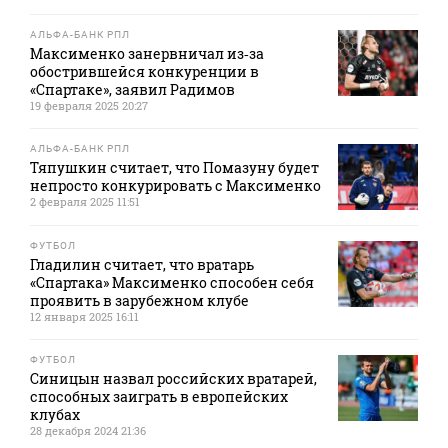
АЛЬФА-БАНК РПЛ
Максименко занервничал из‑за
обострившейся конкуренции в
«Спартаке», заявил Радимов
19 февраля 2025 20:27
АЛЬФА-БАНК РПЛ
Тяпушкин считает, что Помазуну будет
непросто конкурировать с Максименко
2 февраля 2025 11:51
ФУТБОЛ
Гладилин считает, что вратарь
«Спартака» Максименко способен себя
проявить в зарубежном клубе
12 января 2025 16:11
ФУТБОЛ
Синицын назвал российских вратарей,
способных заиграть в европейских
клубах
28 декабря 2024 21:36