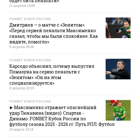
будет бить пенальти»
11 апреля 14:08
FONBET КУБОК РОССИИ
Дмитриев — о матче с «Зенитом»:
«Перед серией пенальти Максименко
сказал, чтобы мы были спокойнее. Как
видите, помогло»
9 апреля 00:06
FONBET КУБОК РОССИИ
Карседо объяснил, почему выпустил
Помазуна на серию пенальти с
«Зенитом»: «Он на этом
специализируется»
8 апреля 23:29
FONBET КУБОК РОССИИ
Максименко отражает опаснейший
удар Тюкавина (видео). Спартак -
Динамо. FONBET Кубок России по
футболу сезона 2025 - 2026 гг. Путь РПЛ. Футбол
18 марта 22:14