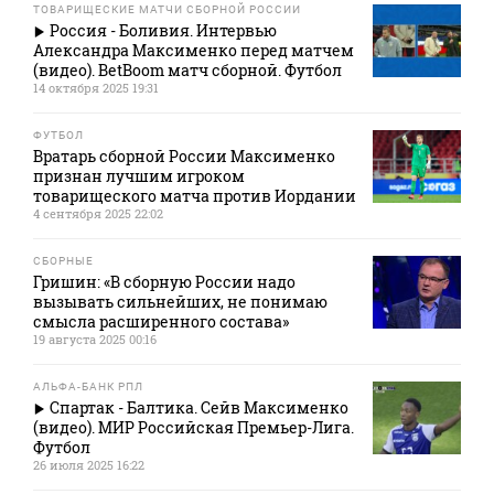
ТОВАРИЩЕСКИЕ МАТЧИ СБОРНОЙ РОССИИ
Россия - Боливия. Интервью
Александра Максименко перед матчем
(видео). BetBoom матч сборной. Футбол
14 октября 2025 19:31
ФУТБОЛ
Вратарь сборной России Максименко
признан лучшим игроком
товарищеского матча против Иордании
4 сентября 2025 22:02
СБОРНЫЕ
Гришин: «В сборную России надо
вызывать сильнейших, не понимаю
смысла расширенного состава»
19 августа 2025 00:16
АЛЬФА-БАНК РПЛ
Спартак - Балтика. Сейв Максименко
(видео). МИР Российская Премьер-Лига.
Футбол
26 июля 2025 16:22