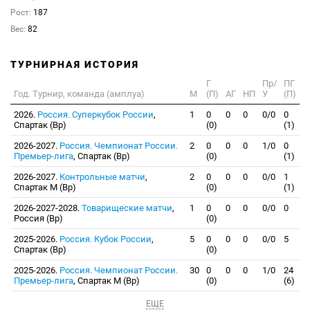
Рост:
187
Вес:
82
ТУРНИРНАЯ ИСТОРИЯ
Г
Пр/
ПГ
Год. Турнир, команда (амплуа)
М
(П)
АГ
НП
У
(П)
2026.
Россия. Суперкубок России
,
1
0
0
0
0/0
0
Спартак (Вр)
(0)
(1)
2026-2027.
Россия. Чемпионат России.
2
0
0
0
1/0
0
Премьер-лига
, Спартак (Вр)
(0)
(1)
2026-2027.
Контрольные матчи
,
2
0
0
0
0/0
1
Спартак М (Вр)
(0)
(1)
2026-2027-2028.
Товарищеские матчи
,
1
0
0
0
0/0
0
Россия (Вр)
(0)
2025-2026.
Россия. Кубок России
,
5
0
0
0
0/0
5
Спартак (Вр)
(0)
2025-2026.
Россия. Чемпионат России.
30
0
0
0
1/0
24
Премьер-лига
, Спартак М (Вр)
(0)
(6)
ЕЩЕ