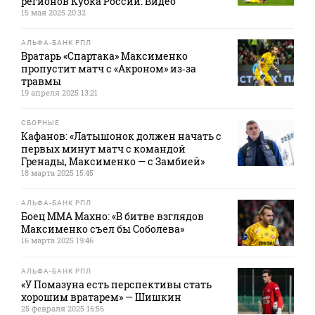
регионов Кубка России. Видео
15 мая 2025 20:32
АЛЬФА-БАНК РПЛ
Вратарь «Спартака» Максименко
пропустит матч с «Акроном» из‑за
травмы
19 апреля 2025 13:21
СБОРНЫЕ
Кафанов: «Латышонок должен начать с
первых минут матч с командой
Гренады, Максименко — с Замбией»
18 марта 2025 15:45
АЛЬФА-БАНК РПЛ
Боец ММА Махно: «В битве взглядов
Максименко съел бы Соболева»
16 марта 2025 19:46
АЛЬФА-БАНК РПЛ
«У Помазуна есть перспективы стать
хорошим вратарем» — Шишкин
25 февраля 2025 16:56