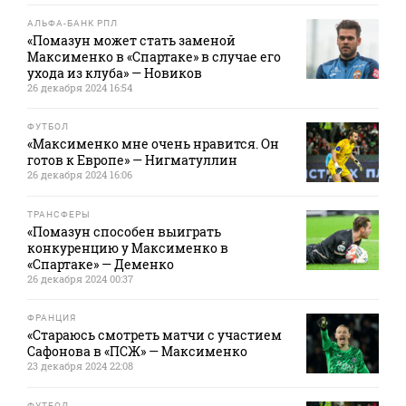
АЛЬФА-БАНК РПЛ
«Помазун может стать заменой
Максименко в «Спартаке» в случае его
ухода из клуба» — Новиков
26 декабря 2024 16:54
ФУТБОЛ
«Максименко мне очень нравится. Он
готов к Европе» — Нигматуллин
26 декабря 2024 16:06
ТРАНСФЕРЫ
«Помазун способен выиграть
конкуренцию у Максименко в
«Спартаке» — Деменко
26 декабря 2024 00:37
ФРАНЦИЯ
«Стараюсь смотреть матчи с участием
Сафонова в «ПСЖ» — Максименко
23 декабря 2024 22:08
ФУТБОЛ