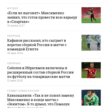
ФУТБОЛ
«Если не выгонят». Максименко
заявил, что готов провести всю карьеру
в «Спартаке»
31 июля 13:17
СБОРНЫЕ
Кафанов рассказал, кто сыграет в
воротах сборной России в матче с
командой Египта
26 мая 16:14
СБОРНЫЕ
Соболев и Ибрагимов включены в
расширенный состав сборной России
по футболу на товарищеские матчи
12 мая 12:02
FONBET КУБОК РОССИИ
Кавазашвили: «Так и не понял замену
Максименко в конце матча с
«Зенитом». Я‑то думал, что Помазун