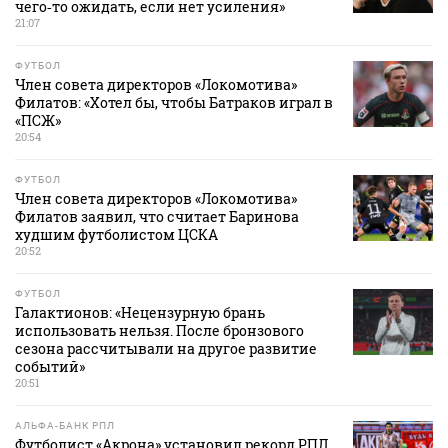
чего‑то ожидать, если нет усиления»
21:07
ФУТБОЛ
Член совета директоров «Локомотива»
Филатов: «Хотел бы, чтобы Батраков играл в
«ПСЖ»
20:54
ФУТБОЛ
Член совета директоров «Локомотива»
Филатов заявил, что считает Баринова
худшим футболистом ЦСКА
20:52
ФУТБОЛ
Галактионов: «Нецензурную брань
использовать нельзя. После бронзового
сезона рассчитывали на другое развитие
событий»
20:51
АЛЬФА-БАНК РПЛ
Футболист «Акрона» установил рекорд РПЛ