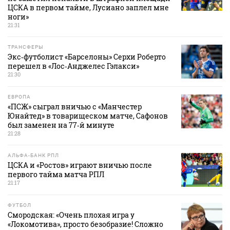
ЦСКА в первом тайме, Лусиано заплел мне
ноги»
21:31
ТРАНСФЕРЫ
Экс‑футболист «Барселоны» Серхи Роберто
перешел в «Лос‑Анджелес Гэлакси»
21:30
ЕВРОПА
«ПСЖ» сыграл вничью с «Манчестер
Юнайтед» в товарищеском матче, Сафонов
был заменен на 77‑й минуте
21:28
АЛЬФА-БАНК РПЛ
ЦСКА и «Ростов» играют вничью после
первого тайма матча РПЛ
21:17
ФУТБОЛ
Смородская: «Очень плохая игра у
«Локомотива», просто безобразие! Сложно