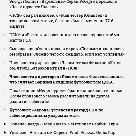
Экс‑футболист «Барселоны» Серхи Роберто перешел в
«Лос‑Анджелес Гэлакси»
«ПСЖ» сыграл вничью с «Манчестер Юнайтед» в
товарищеском матче, Сафонов был заменен на 77‑й
минуте
ЦСКА и «Ростов» играют вничью после первого тайма
матча РПЛ
Смородская: «Очень плохая игра у «Локомотива», просто
безобразие! Сложно чего‑то ожидать, если нет усиления»
Член совета директоров «Локомотива» Филатов: «Хотел
бы, чтобы Батраков играл в «ПСЖ»
Член совета директоров «Локомотива» Филатов заявил,
что считает Баринова худшим футболистом ЦСКА
Галактионов: «Нецензурную брань использовать нельзя.
После бронзового сезона рассчитывали на другое
развитие событий»
Футболист «Акрона» установил рекорд РПЛ по
заблокированным ударам за матч
Црвена Звезда - Нови-Пазар. Чемпионат Сербии. Тур 4
Удинезе - Ноттингем Форест. Friuli Venezia Giulia Cup