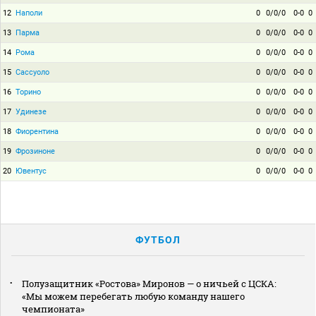
12
Наполи
0
0/0/0
0-0
0
13
Парма
0
0/0/0
0-0
0
14
Рома
0
0/0/0
0-0
0
15
Сассуоло
0
0/0/0
0-0
0
16
Торино
0
0/0/0
0-0
0
17
Удинезе
0
0/0/0
0-0
0
18
Фиорентина
0
0/0/0
0-0
0
19
Фрозиноне
0
0/0/0
0-0
0
20
Ювентус
0
0/0/0
0-0
0
ФУТБОЛ
Полузащитник «Ростова» Миронов — о ничьей с ЦСКА:
«Мы можем перебегать любую команду нашего
чемпионата»