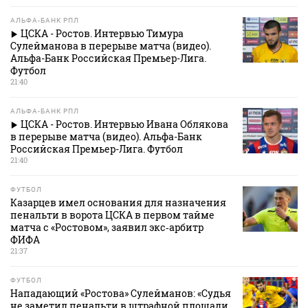
АЛЬФА-БАНК РПЛ
ЦСКА - Ростов. Интервью Тимура
Сулейманова в перерыве матча (видео).
Альфа-Банк Российская Премьер-Лига.
Футбол
21:40
АЛЬФА-БАНК РПЛ
ЦСКА - Ростов. Интервью Ивана Облякова
в перерыве матча (видео). Альфа-Банк
Российская Премьер-Лига. Футбол
21:40
ФУТБОЛ
Казарцев имел основания для назначения
пенальти в ворота ЦСКА в первом тайме
матча с «Ростовом», заявил экс‑арбитр
ФИФА
21:37
ФУТБОЛ
Нападающий «Ростова» Сулейманов: «Судья
не заметил пенальти в штрафной площади