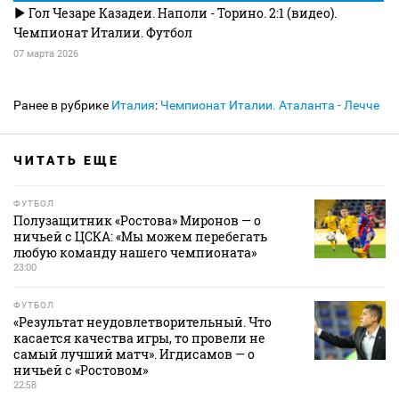
Гол Чезаре Казадеи. Наполи - Торино. 2:1 (видео).
Чемпионат Италии. Футбол
07 марта 2026
Ранее в рубрике
Италия
:
Чемпионат Италии. Аталанта - Лечче
ЧИТАТЬ ЕЩЕ
ФУТБОЛ
Полузащитник «Ростова» Миронов — о
ничьей с ЦСКА: «Мы можем перебегать
любую команду нашего чемпионата»
23:00
ФУТБОЛ
«Результат неудовлетворительный. Что
касается качества игры, то провели не
самый лучший матч». Игдисамов — о
ничьей с «Ростовом»
22:58