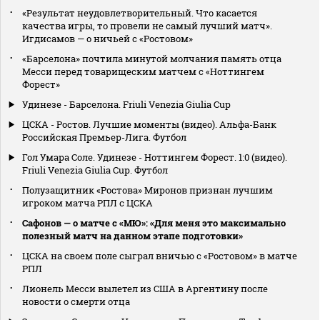
«Результат неудовлетворительный. Что касается
качества игры, то провели не самый лучший матч».
Игдисамов — о ничьей с «Ростовом»
«Барселона» почтила минутой молчания память отца
Месси перед товарищеским матчем с «Ноттингем
Форест»
Удинезе - Барселона. Friuli Venezia Giulia Cup
ЦСКА - Ростов. Лучшие моменты (видео). Альфа-Банк
Российская Премьер-Лига. Футбол
Гол Умара Соле. Удинезе - Ноттингем Форест. 1:0 (видео).
Friuli Venezia Giulia Cup. Футбол
Полузащитник «Ростова» Миронов признан лучшим
игроком матча РПЛ с ЦСКА
Сафонов — о матче с «МЮ»: «Для меня это максимально
полезный матч на данном этапе подготовки»
ЦСКА на своем поле сыграл вничью с «Ростовом» в матче
РПЛ
Лионель Месси вылетел из США в Аргентину после
новости о смерти отца