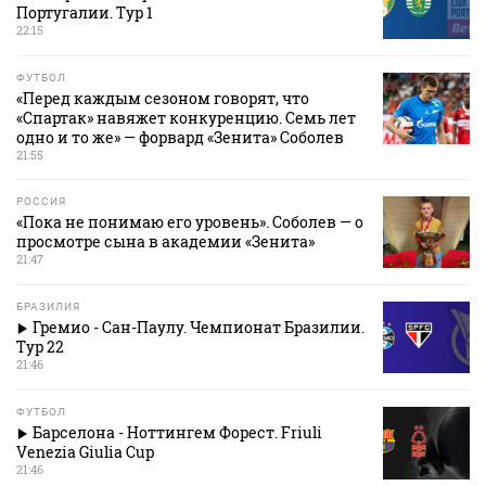
Португалии. Тур 1
22:15
ФУТБОЛ
«Перед каждым сезоном говорят, что
«Спартак» навяжет конкуренцию. Семь лет
одно и то же» — форвард «Зенита» Соболев
21:55
РОССИЯ
«Пока не понимаю его уровень». Соболев — о
просмотре сына в академии «Зенита»
21:47
БРАЗИЛИЯ
Гремио - Сан-Паулу. Чемпионат Бразилии.
Тур 22
21:46
ФУТБОЛ
Барселона - Ноттингем Форест. Friuli
Venezia Giulia Cup
21:46