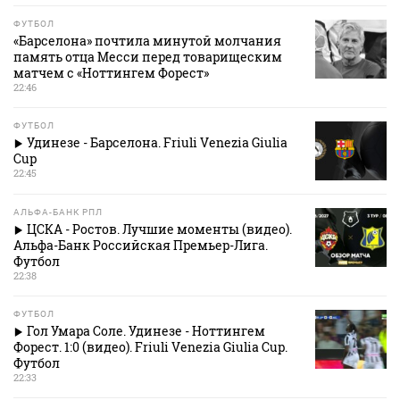
ФУТБОЛ
«Барселона» почтила минутой молчания
память отца Месси перед товарищеским
матчем с «Ноттингем Форест»
22:46
ФУТБОЛ
Удинезе - Барселона. Friuli Venezia Giulia
Cup
22:45
АЛЬФА-БАНК РПЛ
ЦСКА - Ростов. Лучшие моменты (видео).
Альфа-Банк Российская Премьер-Лига.
Футбол
22:38
ФУТБОЛ
Гол Умара Соле. Удинезе - Ноттингем
Форест. 1:0 (видео). Friuli Venezia Giulia Cup.
Футбол
22:33