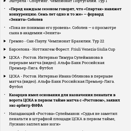
Эштрела - Спортинг. Чемпионат Португалии. Тур 1
«Перед каждым сезоном говорят, что «Спартак» навяжет
конкуренцию. Семь лет одно и то же» — форвард
«Зенита» Соболев
«Пока не понимаю его уровень». Соболев — о просмотре
сына в академии «Зенита»
Гремио - Сан-Паулу. Чемпионат Бразилии. Тур 22
Барселона - Ноттингем Форест. Friuli Venezia Giulia Cup
ЦСКА - Ростов. Интервью Тимура Сулейманова в
перерыве матча (видео). Альфа-Банк Российская
Премьер-Лига. Футбол
ЦСКА - Ростов. Интервью Ивана Облякова в перерыве
матча (видео). Альфа-Банк Российская Премьер-Лига.
Футбол
Казарцев имел основания для назначения пенальти в
ворота ЦСКА в первом тайме матча с «Ростовом», заявил
экс‑арбитр ФИФА
Нападающий «Ростова» Сулейманов: «Судья не заметил
пенальти в штрафной площади ЦСКА в первом тайме,
Лусиано заплел мне ноги»