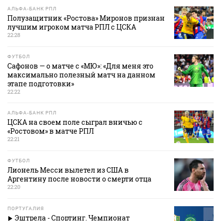
АЛЬФА-БАНК РПЛ
Полузащитник «Ростова» Миронов признан
лучшим игроком матча РПЛ с ЦСКА
22:28
ФУТБОЛ
Сафонов — о матче с «МЮ»: «Для меня это
максимально полезный матч на данном
этапе подготовки»
22:22
АЛЬФА-БАНК РПЛ
ЦСКА на своем поле сыграл вничью с
«Ростовом» в матче РПЛ
22:21
ФУТБОЛ
Лионель Месси вылетел из США в
Аргентину после новости о смерти отца
22:20
ПОРТУГАЛИЯ
Эштрела - Спортинг. Чемпионат