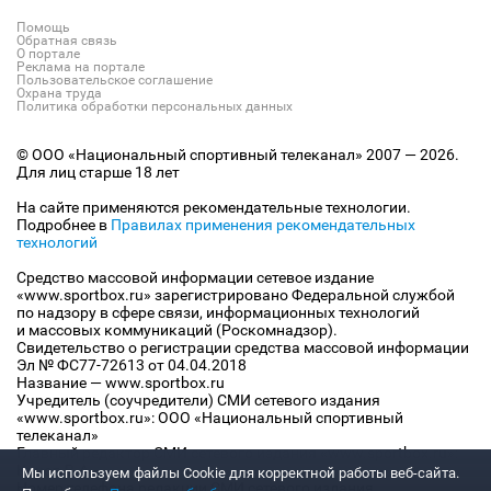
Помощь
Обратная связь
О портале
Реклама на портале
Пользовательское соглашение
Охрана труда
Политика обработки персональных данных
© ООО «Национальный спортивный телеканал» 2007 — 2026.
Для лиц старше 18 лет
На сайте применяются рекомендательные технологии.
Подробнее в
Правилах применения рекомендательных
технологий
Средство массовой информации сетевое издание
«www.sportbox.ru» зарегистрировано Федеральной службой
по надзору в сфере связи, информационных технологий
и массовых коммуникаций (Роскомнадзор).
Свидетельство о регистрации средства массовой информации
Эл № ФС77-72613 от 04.04.2018
Название — www.sportbox.ru
Учредитель (соучредители) СМИ сетевого издания
«www.sportbox.ru»: ООО «Национальный спортивный
телеканал»
Главный редактор СМИ сетевого издания «www.sportbox.ru»:
Конов В.А.
Мы используем файлы Сookie для корректной работы веб-сайта.
Номер телефона редакции СМИ сетевого издания