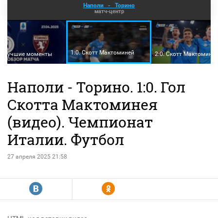
Наполи
-
Торино
матч-центр
1:0. Скотт Мактоминей
и лучшие моменты
2:0. Скотт Мактомине
Наполи - Торино. 1:0. Гол
Скотта Мактоминея
(видео). Чемпионат
Италии. Футбол
27 апреля 2025 21:58
R
Y