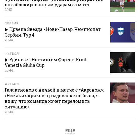
по заблокированным ударам за матч
20:51
СЕРБИЯ
Црвена Звезда - Нови-Пазар. Чемпионат
Сербии. Тур 4
20:44
ФУТБОЛ
Удинезе - Ноттингем Форест. Friuli
Venezia Giulia Cup
20:44
ФУТБОЛ
Галактионов о ничьей в матче с «Акроном»:
«Никаких криков в раздевалке не было, я
вижу, что команда хочет переломить
ситуацию»
20:44
ЕЩЕ