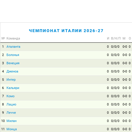
ЧЕМПИОНАТ ИТАЛИИ 2026-27
№
Команда
И
В/Н/П
М
О
1
Аталанта
0
0/0/0
0-0
0
2
Болонья
0
0/0/0
0-0
0
3
Венеция
0
0/0/0
0-0
0
4
Дженоа
0
0/0/0
0-0
0
5
Интер
0
0/0/0
0-0
0
6
Кальяри
0
0/0/0
0-0
0
7
Комо
0
0/0/0
0-0
0
8
Лацио
0
0/0/0
0-0
0
9
Лечче
0
0/0/0
0-0
0
10
Милан
0
0/0/0
0-0
0
11
Монца
0
0/0/0
0-0
0