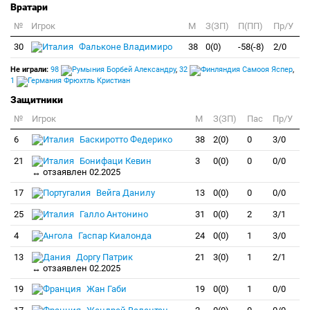
Вратари
№
Игрок
M
З(ЗП)
П(ПП)
Пр/У
30
Фальконе Владимиро
38
0(0)
-58(-8)
2/0
Не играли:
98
Борбей Александру
,
32
Самооя Яспер
,
1
Фрюхтль Кристиан
Защитники
№
Игрок
M
З(ЗП)
Пас
Пр/У
6
Баскиротто Федерико
38
2(0)
0
3/0
21
Бонифаци Кевин
3
0(0)
0
0/0
↔ отзаявлен 02.2025
17
Вейга Данилу
13
0(0)
0
0/0
25
Галло Антонино
31
0(0)
2
3/1
4
Гаспар Киалонда
24
0(0)
1
3/0
13
Доргу Патрик
21
3(0)
1
2/1
↔ отзаявлен 02.2025
19
Жан Габи
19
0(0)
1
0/0