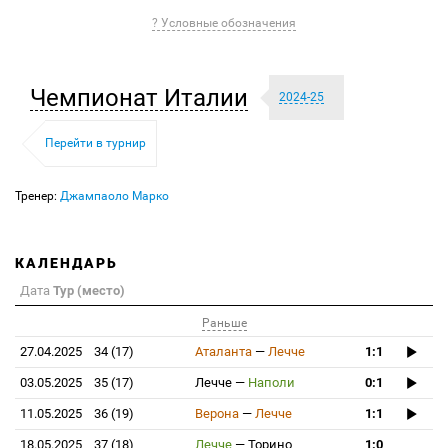
? Условные обозначения
Чемпионат Италии
2024-25
Перейти в турнир
Тренер:
Джампаоло Марко
КАЛЕНДАРЬ
Дата
Тур (место)
Раньше
27.04.2025
34 (17)
Аталанта
—
Лечче
1:1
03.05.2025
35 (17)
Лечче
—
Наполи
0:1
11.05.2025
36 (19)
Верона
—
Лечче
1:1
18.05.2025
37 (18)
Лечче
—
Торино
1:0