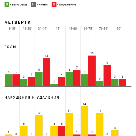
В
- выигрыш
Н
- ничья
П
- поражение
ЧЕТВЕРТИ
1-15'
16-30'
31-44'
45'
46-60'
61-75'
76-89'
90'
ГОЛЫ
13
12
9
7
6
6
5
5
5
4
4
3
3
3
2
1
НАРУШЕНИЯ И УДАЛЕНИЯ
14
11
11
10
5
5
5
3
1
1
1
0
0
0
0
0