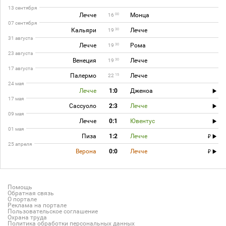
13 сентября
Лечче
Монца
00
16
07 сентября
Кальяри
Лечче
30
19
31 августа
Лечче
Рома
30
19
23 августа
Венеция
Лечче
30
19
17 августа
Палермо
Лечче
15
22
24 мая
Лечче
1:0
Дженоа
17 мая
Сассуоло
2:3
Лечче
09 мая
Лечче
0:1
Ювентус
01 мая
Пиза
1:2
Лечче
25 апреля
Верона
0:0
Лечче
Помощь
Обратная связь
О портале
Реклама на портале
Пользовательское соглашение
Охрана труда
Политика обработки персональных данных