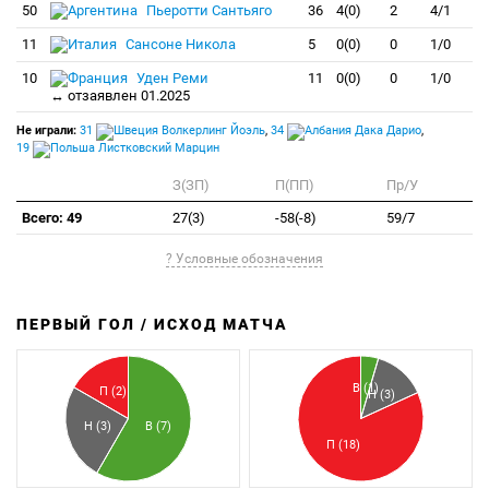
50
Пьеротти Сантьяго
36
4(0)
2
4/1
11
Сансоне Никола
5
0(0)
0
1/0
10
Уден Реми
11
0(0)
0
1/0
↔ отзаявлен 01.2025
Не играли:
31
Волкерлинг Йоэль
,
34
Дака Дарио
,
19
Листковский Марцин
З(ЗП)
П(ПП)
Пр/У
Всего: 49
27(3)
-58(-8)
59/7
? Условные обозначения
ПЕРВЫЙ ГОЛ / ИСХОД МАТЧА
З
П
В (1)
П (2)
Н (3)
Н (3)
В (7)
П (18)