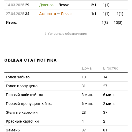
14.03.2025
29
Дженоа
—
Лечче
2:1
1(1)
27.04.2025
34
Аталанта
—
Лечче
1:1
1(1)
1(1)
Итого:
4(3)
10(8)
? Условные обозначения
ОБЩАЯ СТАТИСТИКА
Дома
В гостях
Голов забито
13
14
Голов пропущено
31
27
Первый забитый гол
3 мин.
6 мин.
Первый пропущенный гол
6 мин.
2 мин.
Желтые карточки
23
37
Красные карточки
4
2
Замены
87
81