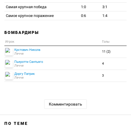
Самая крупная победа
1:0
3:1
Самое крупное поражение
0:6
1:4
БОМБАРДИРЫ
Игрок
Голы
Крстович Никола
11 (2)
Лечче
Пьеротти Сантьяго
4
Лечче
Доргу Патрик
3
Лечче
Комментировать
ПО ТЕМЕ