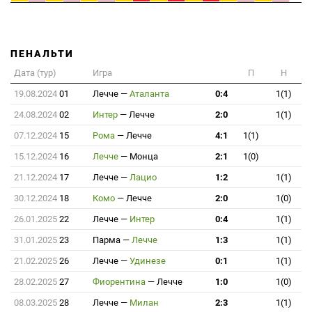
ПЕНАЛЬТИ
Дата (тур)
Игра
П
Н
19.08.2024
01
Лечче
—
Аталанта
0:4
1(1)
24.08.2024
02
Интер
—
Лечче
2:0
1(1)
07.12.2024
15
Рома
—
Лечче
4:1
1(1)
15.12.2024
16
Лечче
—
Монца
2:1
1(0)
21.12.2024
17
Лечче
—
Лацио
1:2
1(1)
30.12.2024
18
Комо
—
Лечче
2:0
1(0)
26.01.2025
22
Лечче
—
Интер
0:4
1(1)
31.01.2025
23
Парма
—
Лечче
1:3
1(1)
21.02.2025
26
Лечче
—
Удинезе
0:1
1(1)
28.02.2025
27
Фиорентина
—
Лечче
1:0
1(0)
08.03.2025
28
Лечче
—
Милан
2:3
1(1)