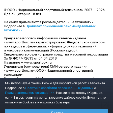
© ООО «Национальный спортивный телеканал» 2007 — 2026.
Для лиц старше 18 лет
На сайте применяются рекомендательные технологии.
Подробнее в
Правилах применения рекомендательных
технологий
Средство массовой информации сетевое издание
«www.sportbox.ru» зарегистрировано Федеральной службой
по надзору в сфере связи, информационных технологий
и массовых коммуникаций (Роскомнадзор).
Свидетельство о регистрации средства массовой информации
Эл № ФС77-72613 от 04.04.2018
Название — www.sportbox.ru
Учредитель (соучредители) СМИ сетевого издания
«www.sportbox.ru»: ООО «Национальный спортивный
телеканал»
Главный редактор СМИ сетевого издания «www.sportbox.ru»:
Конов В.А.
Мы используем файлы Сookie для корректной работы веб-сайта.
Номер телефона редакции СМИ сетевого издания
Подробнее в
Политике обработки персональных данных
и
«www.sportbox.ru»: +7 (495) 653 8419
Пользовательском соглашении
. Нажмите на кнопку «Хорошо»,
Адрес электронной почты редакции СМИ сетевого издания
если Вы согласны на использование файлов cookie. Если нет, то
«www.sportbox.ru»: editor@sportbox.ru
отключите Cookies в настройках браузера
Хорошо