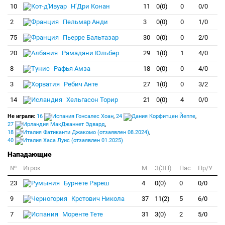
10
Н’Дри Конан
11
0(0)
0
0/0
2
Пельмар Анди
3
0(0)
0
1/0
75
Пьерре Бальтазар
30
0(0)
0
2/0
20
Рамадани Юльбер
29
1(0)
1
4/0
8
Рафья Амза
18
0(0)
0
4/0
3
Ребич Анте
27
1(0)
0
3/2
14
Хельгасон Торир
21
0(0)
4
0/0
Не играли:
16
Гонсалес Хоан
,
24
Корфитцен Йеппе
,
27
МакДжаннет Эдвард
,
18
Фатиканти Джакомо (отзаявлен 08.2024)
,
40
Хаса Луис (отзаявлен 01.2025)
Нападающие
№
Игрок
M
З(ЗП)
Пас
Пр/У
23
Бурнете Рареш
4
0(0)
0
0/0
9
Крстович Никола
37
11(2)
5
6/0
7
Моренте Тете
31
3(0)
2
5/0