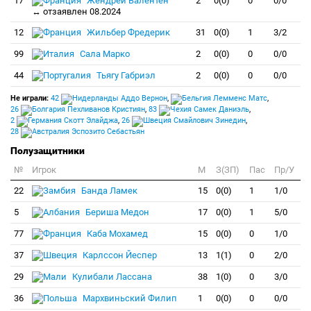
17
Жендрей Валентен
2
0(0)
0
0/0
↔ отзаявлен 08.2024
12
Жильбер Фредерик
31
0(0)
1
3/2
99
Сала Марко
2
0(0)
0
0/0
44
Тьягу Габриэл
2
0(0)
0
0/0
Не играли:
42
Аддо Вернон
,
Лемменс Матс
,
26
Пехливанов Кристиян
,
83
Самек Даниэль
,
2
Скотт Элайджа
,
26
Смайлович Зинедин
,
28
Эспозито Себастьян
Полузащитники
№
Игрок
M
З(ЗП)
Пас
Пр/У
22
Банда Ламек
15
0(0)
1
1/0
5
Бериша Медон
17
0(0)
1
5/0
77
Каба Мохамед
15
0(0)
0
1/0
37
Карлссон Йеспер
13
1(1)
0
2/0
29
Кулибали Лассана
38
1(0)
0
3/0
36
Мархвиньский Филип
1
0(0)
0
0/0