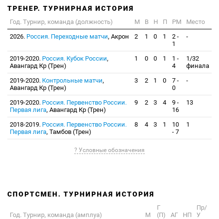
ТРЕНЕР. ТУРНИРНАЯ ИСТОРИЯ
Год. Турнир, команда (должность)
М
В
Н
П
РМ
Место
2026.
Россия. Переходные матчи
, Акрон
2
1
0
1
2 -
-
1
2019-2020.
Россия. Кубок России
,
1
0
0
1
1 -
1/32
Авангард Кр (Трен)
4
финала
2019-2020.
Контрольные матчи
,
3
2
1
0
7 -
-
Авангард Кр (Трен)
0
2019-2020.
Россия. Первенство России.
9
2
3
4
9 -
13
Первая лига
, Авангард Кр (Трен)
16
2018-2019.
Россия. Первенство России.
8
4
3
1
10
1
Первая лига
, Тамбов (Трен)
- 7
? Условные обозначения
СПОРТСМЕН. ТУРНИРНАЯ ИСТОРИЯ
Г
Пр/
Год. Турнир, команда (амплуа)
М
(П)
АГ
НП
У