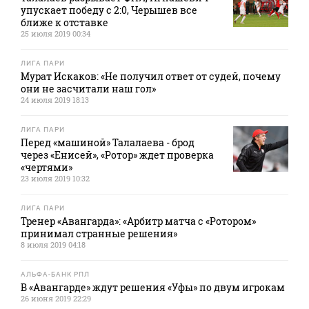
упускает победу с 2:0, Черышев все
ближе к отставке
25 июля 2019 00:34
ЛИГА ПАРИ
Мурат Искаков: «Не получил ответ от судей, почему
они не засчитали наш гол»
24 июля 2019 18:13
ЛИГА ПАРИ
Перед «машиной» Талалаева - брод
через «Енисей», «Ротор» ждет проверка
«чертями»
23 июля 2019 10:32
ЛИГА ПАРИ
Тренер «Авангарда»: «Арбитр матча с «Ротором»
принимал странные решения»
8 июля 2019 04:18
АЛЬФА-БАНК РПЛ
В «Авангарде» ждут решения «Уфы» по двум игрокам
26 июня 2019 22:29