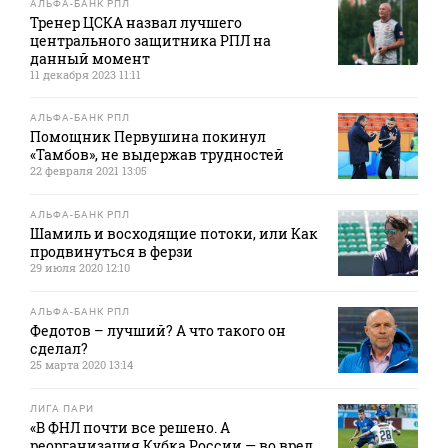
АЛЬФА-БАНК РПЛ
Тренер ЦСКА назвал лучшего
центрального защитника РПЛ на
данный момент
11 декабря 2023 11:11
АЛЬФА-БАНК РПЛ
Помощник Первушина покинул
«Тамбов», не выдержав трудностей
22 февраля 2021 13:05
АЛЬФА-БАНК РПЛ
Шамиль и восходящие потоки, или Как
продвинуться в ферзи
29 июля 2020 12:10
АЛЬФА-БАНК РПЛ
Федотов – лучший? А что такого он
сделал?
25 марта 2020 13:14
ЛИГА ПАРИ
«В ФНЛ почти все решено. А
реорганизация Кубка России — во вред