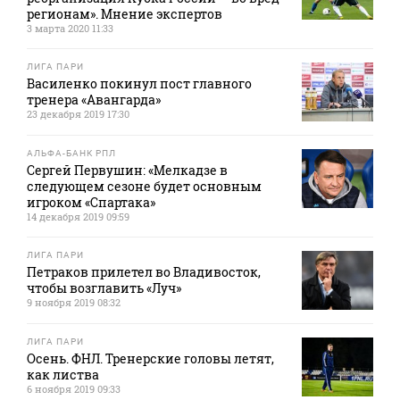
регионам». Мнение экспертов
3 марта 2020 11:33
ЛИГА ПАРИ
Василенко покинул пост главного
тренера «Авангарда»
23 декабря 2019 17:30
АЛЬФА-БАНК РПЛ
Сергей Первушин: «Мелкадзе в
следующем сезоне будет основным
игроком «Спартака»
14 декабря 2019 09:59
ЛИГА ПАРИ
Петраков прилетел во Владивосток,
чтобы возглавить «Луч»
9 ноября 2019 08:32
ЛИГА ПАРИ
Осень. ФНЛ. Тренерские головы летят,
как листва
6 ноября 2019 09:33