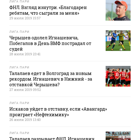
ЛИГА ПАРИ
ФНЛ. Взгляд изнутри. «Благодарен
ребятам, что сыграли за меня»
29 июля 2019 15:57
ЛИГА ПАРИ
Черышев одолел Игнашевича,
Побегалов в День ВМФ пострадал от
судей
28 июля 2019 23:41
ЛИГА ПАРИ
Талалаев едет в Волгоград за новым
рекордом. Игнашевич в Нижний - за
отставкой Черышева?
27 июля 2019 09:52
ЛИГА ПАРИ
Искаков уйдет в отставку, если «Авангард»
проиграет «Нефтехимику»
26 июля 2019 13:40
ЛИГА ПАРИ
Талалаев разрывает ФНЛ, Игнашевич