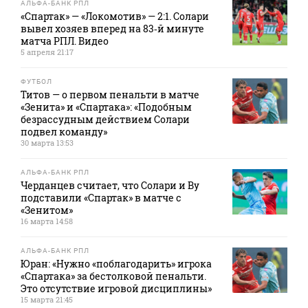
АЛЬФА-БАНК РПЛ
«Спартак» — «Локомотив» — 2:1. Солари
вывел хозяев вперед на 83‑й минуте
матча РПЛ. Видео
5 апреля 21:17
ФУТБОЛ
Титов — о первом пенальти в матче
«Зенита» и «Спартака»: «Подобным
безрассудным действием Солари
подвел команду»
30 марта 13:53
АЛЬФА-БАНК РПЛ
Черданцев считает, что Солари и Ву
подставили «Спартак» в матче с
«Зенитом»
16 марта 14:58
АЛЬФА-БАНК РПЛ
Юран: «Нужно «поблагодарить» игрока
«Спартака» за бестолковой пенальти.
Это отсутствие игровой дисциплины»
15 марта 21:45