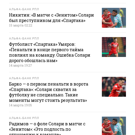
АЛЬФА-БАНК РПЛ
Никитин: «В матче с «Зенитом» Солари
был преступником для «Спартака»
15 марта 02:22
АЛЬФА-БАНК РПЛ
Футболист «Спартака» Умяров:
«Пенальти в конце первого тайма
повлиял на команду. Ошибка Солари
дорого обошлась нам»
14 марта 19:27
АЛЬФА-БАНК РПЛ
Барко — о первом пенальти в ворота
«Спартака»: «Солари схватил за
футболку не специально. Такие
моменты могут стоить результата»
14 марта 19:05
АЛЬФА-БАНК РПЛ
Радимов — о фоле Солари в матче с
«Зенитом»: «Это подлость по
отношению к команде»