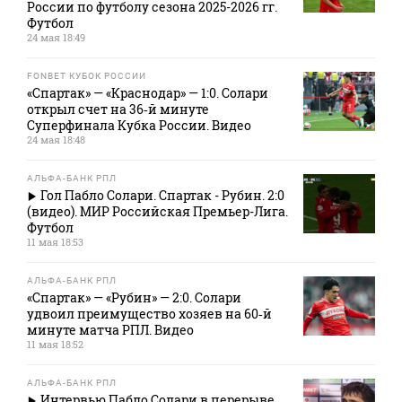
России по футболу сезона 2025-2026 гг.
Футбол
24 мая 18:49
FONBET КУБОК РОССИИ
«Спартак» — «Краснодар» — 1:0. Солари
открыл счет на 36‑й минуте
Суперфинала Кубка России. Видео
24 мая 18:48
АЛЬФА-БАНК РПЛ
Гол Пабло Солари. Спартак - Рубин. 2:0
(видео). МИР Российская Премьер-Лига.
Футбол
11 мая 18:53
АЛЬФА-БАНК РПЛ
«Спартак» — «Рубин» — 2:0. Солари
удвоил преимущество хозяев на 60‑й
минуте матча РПЛ. Видео
11 мая 18:52
АЛЬФА-БАНК РПЛ
Интервью Пабло Солари в перерыве