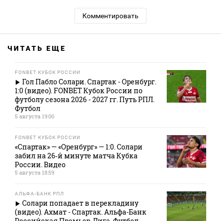
Комментировать
ЧИТАТЬ ЕЩЕ
FONBET КУБОК РОССИИ
Гол Пабло Солари. Спартак - Оренбург.
1:0 (видео). FONBET Кубок России по
футболу сезона 2026 - 2027 гг. Путь РПЛ.
Футбол
5 августа 19:00
FONBET КУБОК РОССИИ
«Спартак» — «Оренбург» — 1:0. Солари
забил на 26‑й минуте матча Кубка
России. Видео
5 августа 18:59
АЛЬФА-БАНК РПЛ
Солари попадает в перекладину
(видео). Ахмат - Спартак. Альфа-Банк
Российская Премьер-Лига. Футбол