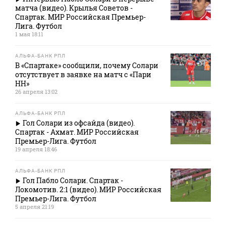
матча (видео). Крылья Советов -
Спартак. МИР Российская Премьер-
Лига. Футбол
1 мая 18:11
АЛЬФА-БАНК РПЛ
В «Спартаке» сообщили, почему Солари
отсутствует в заявке на матч с «Пари
НН»
26 апреля 13:02
АЛЬФА-БАНК РПЛ
Гол Солари из офсайда (видео).
Спартак - Ахмат. МИР Российская
Премьер-Лига. Футбол
19 апреля 18:46
АЛЬФА-БАНК РПЛ
Гол Пабло Солари. Спартак -
Локомотив. 2:1 (видео). МИР Российская
Премьер-Лига. Футбол
5 апреля 21:19