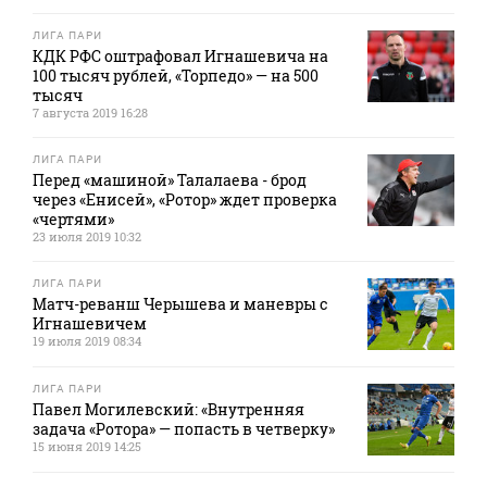
ЛИГА ПАРИ
КДК РФС оштрафовал Игнашевича на
100 тысяч рублей, «Торпедо» — на 500
тысяч
7 августа 2019 16:28
ЛИГА ПАРИ
Перед «машиной» Талалаева - брод
через «Енисей», «Ротор» ждет проверка
«чертями»
23 июля 2019 10:32
ЛИГА ПАРИ
Матч-реванш Черышева и маневры с
Игнашевичем
19 июля 2019 08:34
ЛИГА ПАРИ
Павел Могилевский: «Внутренняя
задача «Ротора» — попасть в четверку»
15 июня 2019 14:25