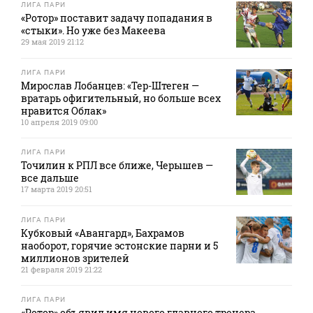
ЛИГА ПАРИ
«Ротор» поставит задачу попадания в
«стыки». Но уже без Макеева
29 мая 2019 21:12
ЛИГА ПАРИ
Мирослав Лобанцев: «Тер-Штеген —
вратарь офигительный, но больше всех
нравится Облак»
10 апреля 2019 09:00
ЛИГА ПАРИ
Точилин к РПЛ все ближе, Черышев —
все дальше
17 марта 2019 20:51
ЛИГА ПАРИ
Кубковый «Авангард», Бахрамов
наоборот, горячие эстонские парни и 5
миллионов зрителей
21 февраля 2019 21:22
ЛИГА ПАРИ
«Ротор» объявил имя нового главного тренера