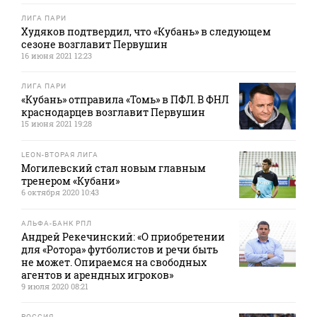
ЛИГА ПАРИ
Худяков подтвердил, что «Кубань» в следующем
сезоне возглавит Первушин
16 июня 2021 12:23
ЛИГА ПАРИ
«Кубань» отправила «Томь» в ПФЛ. В ФНЛ
краснодарцев возглавит Первушин
15 июня 2021 19:28
LEON-ВТОРАЯ ЛИГА
Могилевский стал новым главным
тренером «Кубани»
6 октября 2020 10:43
АЛЬФА-БАНК РПЛ
Андрей Рекечинский: «О приобретении
для «Ротора» футболистов и речи быть
не может. Опираемся на свободных
агентов и арендных игроков»
9 июля 2020 08:21
РОССИЯ