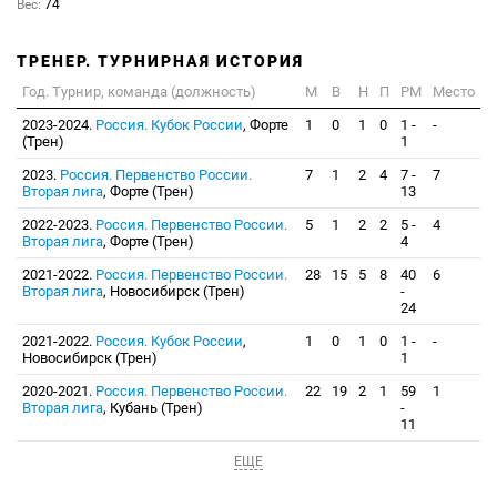
Вес:
74
ТРЕНЕР. ТУРНИРНАЯ ИСТОРИЯ
Год. Турнир, команда (должность)
М
В
Н
П
РМ
Место
2023-2024.
Россия. Кубок России
, Форте
1
0
1
0
1 -
-
(Трен)
1
2023.
Россия. Первенство России.
7
1
2
4
7 -
7
Вторая лига
, Форте (Трен)
13
2022-2023.
Россия. Первенство России.
5
1
2
2
5 -
4
Вторая лига
, Форте (Трен)
4
2021-2022.
Россия. Первенство России.
28
15
5
8
40
6
Вторая лига
, Новосибирск (Трен)
-
24
2021-2022.
Россия. Кубок России
,
1
0
1
0
1 -
-
Новосибирск (Трен)
1
2020-2021.
Россия. Первенство России.
22
19
2
1
59
1
Вторая лига
, Кубань (Трен)
-
11
ЕЩЕ