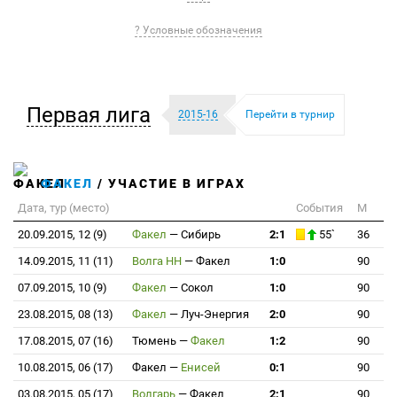
? Условные обозначения
Первая лига
2015-16
Перейти в турнир
ФАКЕЛ
/ УЧАСТИЕ В ИГРАХ
Дата, тур (место)
События
М
20.09.2015, 12 (9)
Факел
—
Сибирь
2:1
55`
36
14.09.2015, 11 (11)
Волга НН
—
Факел
1:0
90
07.09.2015, 10 (9)
Факел
—
Сокол
1:0
90
23.08.2015, 08 (13)
Факел
—
Луч-Энергия
2:0
90
17.08.2015, 07 (16)
Тюмень
—
Факел
1:2
90
10.08.2015, 06 (17)
Факел
—
Енисей
0:1
90
03.08.2015, 05 (17)
Волгарь
—
Факел
2:1
90