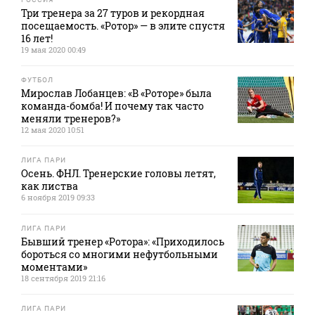
Три тренера за 27 туров и рекордная
посещаемость. «Ротор» — в элите спустя
16 лет!
19 мая 2020 00:49
ФУТБОЛ
Мирослав Лобанцев: «В «Роторе» была
команда-бомба! И почему так часто
меняли тренеров?»
12 мая 2020 10:51
ЛИГА ПАРИ
Осень. ФНЛ. Тренерские головы летят,
как листва
6 ноября 2019 09:33
ЛИГА ПАРИ
Бывший тренер «Ротора»: «Приходилось
бороться со многими нефутбольными
моментами»
18 сентября 2019 21:16
ЛИГА ПАРИ