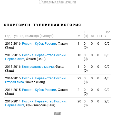
? Условные обозначения
СПОРТСМЕН. ТУРНИРНАЯ ИСТОРИЯ
Г
Пр/
Год. Турнир, команда (амплуа)
М
(П)
АГ
НП
У
2015-2016.
Россия. Кубок России
, Факел
1
0
0
0
0/0
(Защ)
(0)
2015-2016.
Россия. Первенство России.
10
0
0
0
3/0
Первая лига
, Факел (Защ)
(0)
2015-2016.
Контрольные матчи
, Факел
1
0
0
0
0/0
(Защ)
(0)
2014-2015.
Россия. Первенство России.
22
0
0
0
4/0
Вторая лига
, Факел (Защ)
(0)
2014-2015.
Россия. Кубок России
, Факел
2
0
0
0
0/0
(Защ)
(0)
2013-2014.
Россия. Первенство России.
20
0
0
0
2/0
Первая лига
, Луч-Энергия (Защ)
(0)
ЕЩЕ