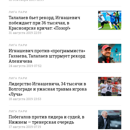
ЛИГА ПАРИ
Талалаев бьет рекорд, Игнашевич
побеждает при 36 тысячах, в
Красноярске кричат: «Позор!»
31 августа 2019 22:59
ЛИГА ПАРИ
Игнашевич против «программиста»
Газзаева, Талалаев штурмует рекорд
Аленичева
24 августа 2019 07:52
ЛИГА ПАРИ
Лидерство Игнашевича, 34 тысячи в
Волгограде и ужасная травма игрока
«Луча»
18 августа 2019 23:53
ЛИГА ПАРИ
Побегалов против лидера и судей, в
Нижнем — тренерская очередь
17 августа 2019 07:19