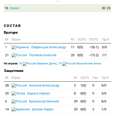
...
16
Сокол
30
23
СОСТАВ
Вратари
№
Игрок
M
З(ЗП)
П(ПП)
Пр/У
1
Лавренцов Александр
11
0(0)
-15(-1)
0/0
21
Поляков Алексей
20
0(0)
-17(-2)
1/1
Не играли:
16
Вавилин Денис
,
15
Малолетнев Антон
Защитники
№
Игрок
M
З(ЗП)
Пас
Пр/У
28
Анюков Александр
2
1(0)
0
0/0
20
Бараса Нериус
8
0(0)
0
3/0
6
Бушманов Евгений
29
0(0)
0
8/0
14
Дохоян Карен
20
0(0)
2
1/0