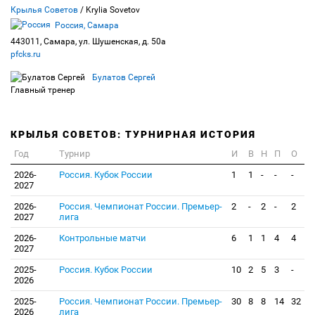
Крылья Советов
/ Krylia Sovetov
Россия, Самара
443011, Самара, ул. Шушенская, д. 50а
pfcks.ru
Булатов Сергей
Главный тренер
КРЫЛЬЯ СОВЕТОВ: ТУРНИРНАЯ ИСТОРИЯ
Год
Турнир
И
В
Н
П
О
2026-
Россия. Кубок России
1
1
-
-
-
2027
2026-
Россия. Чемпионат России. Премьер-
2
-
2
-
2
2027
лига
2026-
Контрольные матчи
6
1
1
4
4
2027
2025-
Россия. Кубок России
10
2
5
3
-
2026
2025-
Россия. Чемпионат России. Премьер-
30
8
8
14
32
2026
лига