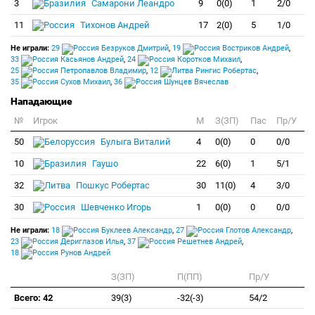
3
Самарони Леандро
9
0(0)
1
2/0
11
Тихонов Андрей
17
2(0)
5
1/0
Не играли:
29
Безруков Дмитрий
,
19
Востриков Андрей
,
33
Касьянов Андрей
,
24
Коротков Михаил
,
25
Петропавлов Владимир
,
12
Рингис Робертас
,
35
Сухов Михаил
,
36
Шунцев Вячеслав
Нападающие
№
Игрок
M
З(ЗП)
Пас
Пр/У
50
Булыга Виталий
4
0(0)
0
0/0
10
Гаушо
22
6(0)
1
5/1
32
Пошкус Робертас
30
11(0)
4
3/0
30
Шевченко Игорь
1
0(0)
0
0/0
Не играли:
18
Буклеев Александр
,
27
Глотов Александр
,
23
Дериглазов Илья
,
37
Решетнев Андрей
,
18
Рунов Андрей
З(ЗП)
П(ПП)
Пр/У
Всего: 42
39(3)
-32(-3)
54/2