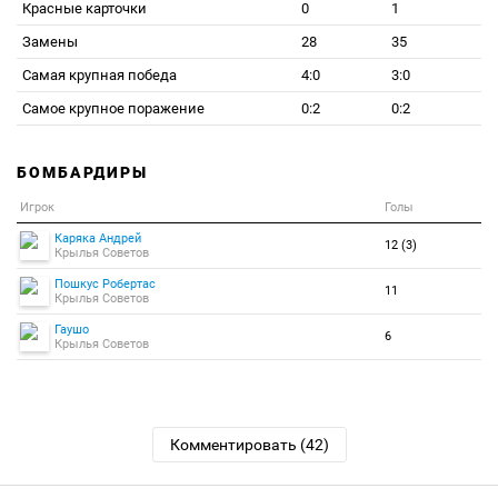
Красные карточки
0
1
Замены
28
35
Самая крупная победа
4:0
3:0
Самое крупное поражение
0:2
0:2
БОМБАРДИРЫ
Игрок
Голы
Каряка Андрей
12 (3)
Крылья Советов
Пошкус Робертас
11
Крылья Советов
Гаушо
6
Крылья Советов
Комментировать (42)