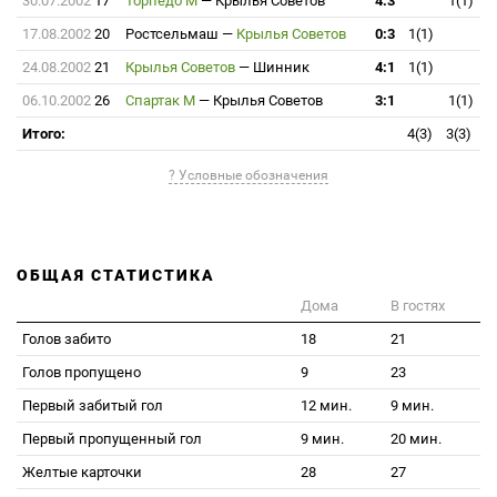
30.07.2002
17
Торпедо М
—
Крылья Советов
4:3
1(1)
17.08.2002
20
Ростсельмаш
—
Крылья Советов
0:3
1(1)
24.08.2002
21
Крылья Советов
—
Шинник
4:1
1(1)
06.10.2002
26
Спартак М
—
Крылья Советов
3:1
1(1)
Итого:
4(3)
3(3)
? Условные обозначения
ОБЩАЯ СТАТИСТИКА
Дома
В гостях
Голов забито
18
21
Голов пропущено
9
23
Первый забитый гол
12 мин.
9 мин.
Первый пропущенный гол
9 мин.
20 мин.
Желтые карточки
28
27