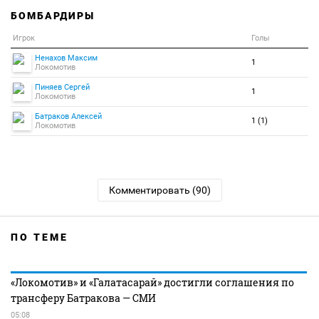
БОМБАРДИРЫ
Игрок
Голы
Ненахов Максим
1
Локомотив
Пиняев Сергей
1
Локомотив
Батраков Алексей
1 (1)
Локомотив
Комментировать (90)
ПО ТЕМЕ
«Локомотив» и «Галатасарай» достигли соглашения по
трансферу Батракова — СМИ
05:08