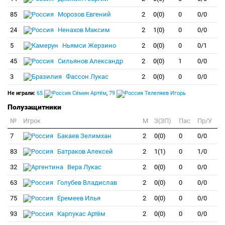
85
Морозов Евгений
2
0(0)
0
0/0
24
Ненахов Максим
2
1(0)
0
0/0
5
Ньямси Жерзино
2
0(0)
0
0/1
45
Сильянов Александр
2
0(0)
1
0/0
3
Фассон Лукас
2
0(0)
0
0/0
Не играли:
65
Сёмин Артём
,
79
Телеляев Игорь
Полузащитники
№
Игрок
M
З(ЗП)
Пас
Пр/У
7
Бакаев Зелимхан
2
0(0)
0
0/0
83
Батраков Алексей
2
1(1)
0
1/0
32
Вера Лукас
2
0(0)
0
0/0
63
Голубев Владислав
2
0(0)
0
0/0
75
Еремеев Илья
2
0(0)
0
0/0
93
Карпукас Артём
2
0(0)
0
0/0