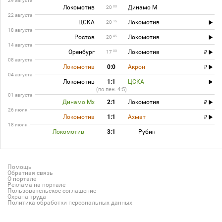
29 августа
Локомотив
Динамо М
00
20
22 августа
ЦСКА
Локомотив
15
20
18 августа
Ростов
Локомотив
45
20
14 августа
Оренбург
Локомотив
00
17
08 августа
Локомотив
0:0
Акрон
04 августа
Локомотив
1:1
ЦСКА
(по пен. 4:5)
01 августа
Динамо Мх
2:1
Локомотив
26 июля
Локомотив
1:1
Ахмат
18 июля
Локомотив
3:1
Рубин
Помощь
Обратная связь
О портале
Реклама на портале
Пользовательское соглашение
Охрана труда
Политика обработки персональных данных