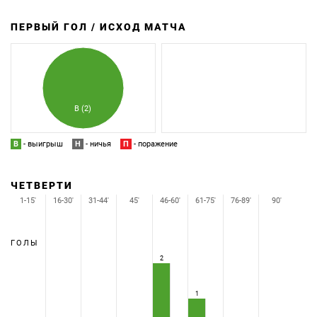
ПЕРВЫЙ ГОЛ / ИСХОД МАТЧА
З
П
В (2)
В
- выигрыш
Н
- ничья
П
- поражение
ЧЕТВЕРТИ
1-15'
16-30'
31-44'
45'
46-60'
61-75'
76-89'
90'
ГОЛЫ
2
1