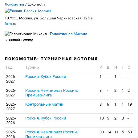
Локомотив
/ Lokomotiv
Россия, Москва
107553, Москва, ул. Большая Черкизовская, 125 а
fclm.ru
Галактионов Михаил
Главный тренер
ЛОКОМОТИВ: ТУРНИРНАЯ ИСТОРИЯ
Год
Турнир
И
В
Н
П
О
2026-
Россия. Кубок России
1
-
1
-
-
2027
2026-
Россия. Чемпионат России.
3
-
2
1
2
2027
Премьер-лига
2026-
Контрольные матчи
8
6
1
1
19
2027
2025-
Россия. Кубок России
10
5
2
3
-
2026
2025-
Россия. Чемпионат России.
30
14
11
5
53
2026
Премьер-лига