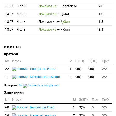
11.07
Июль
Локомотив
—
Спартак М
2:0
14.07
Июль
Локомотив
—
ЦСКА
1:0
18.07
Июль
Локомотив
—
Рубин
1:3
18.07
Июль
Локомотив
—
Рубин
3:1
СОСТАВ
Вратари
№
Игрок
M
З(ЗП)
П(ПП)
Пр/У
22
Лантратов Илья
1
0(0)
0(0)
0/0
1
Митрюшкин Антон
2
0(0)
0(0)
0/0
Не играли:
16
Веселов Даниил
Защитники
№
Игрок
M
З(ЗП)
Пас
Пр/У
60
Белотелов Глеб
1
0(0)
0
0/0
14
Джикия Георгий
2
0(0)
0
0/0