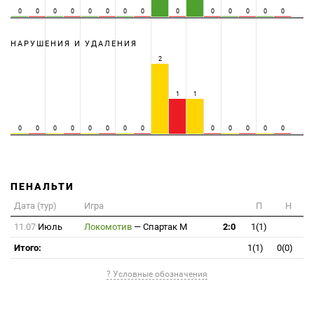
0
0
0
0
0
0
0
0
0
0
0
0
0
0
НАРУШЕНИЯ И УДАЛЕНИЯ
2
1
1
0
0
0
0
0
0
0
0
0
0
0
0
0
ПЕНАЛЬТИ
Дата (тур)
Игра
П
Н
11.07
Июль
Локомотив
—
Спартак М
2:0
1(1)
Итого:
1(1)
0(0)
? Условные обозначения