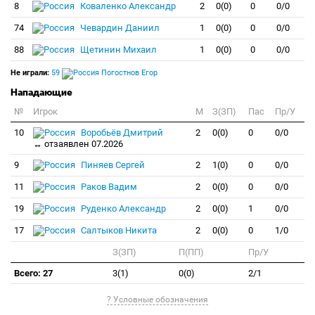
8
Коваленко Александр
2
0(0)
0
0/0
74
Чевардин Даниил
1
0(0)
0
0/0
88
Щетинин Михаил
1
0(0)
0
0/0
Не играли:
59
Погостнов Егор
Нападающие
№
Игрок
M
З(ЗП)
Пас
Пр/У
10
Воробьёв Дмитрий
2
0(0)
0
0/0
↔ отзаявлен 07.2026
9
Пиняев Сергей
2
1(0)
0
0/0
11
Раков Вадим
2
0(0)
0
0/0
19
Руденко Александр
2
0(0)
1
0/0
17
Салтыков Никита
2
0(0)
0
1/0
З(ЗП)
П(ПП)
Пр/У
Всего: 27
3(1)
0(0)
2/1
? Условные обозначения