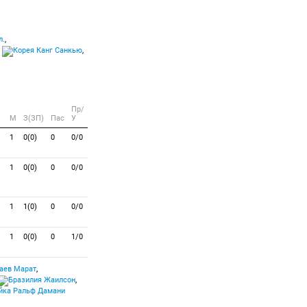
л.
,
,
Канг Санкью
,
Пр/
M
З(ЗП)
Пас
У
1
0(0)
0
0/0
1
0(0)
0
0/0
1
1(0)
0
0/0
1
0(0)
0
1/0
аев Марат
,
Жаилсон
,
Ральф Дамани