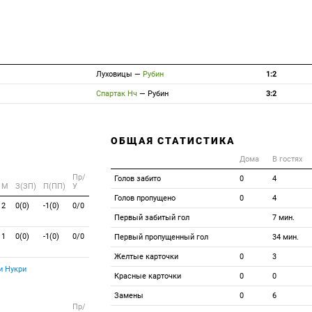
Луховицы
—
Рубин
1:2
Спартак Нч
—
Рубин
3:2
ОБЩАЯ СТАТИСТИКА
Дома
В гостях
Пр/
Голов забито
0
4
M
З(ЗП)
П(ПП)
У
Голов пропущено
0
4
2
0(0)
-1(0)
0/0
Первый забитый гол
7 мин.
1
0(0)
-1(0)
0/0
Первый пропущенный гол
34 мин.
Желтые карточки
0
3
 Нукри
Красные карточки
0
0
Замены
0
6
Пр/