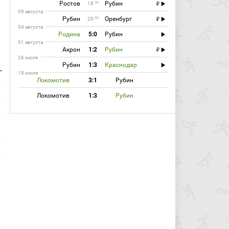
Ростов
Рубин
30
18
09 августа
Рубин
Оренбург
30
20
04 августа
Родина
5:0
Рубин
01 августа
Акрон
1:2
Рубин
26 июля
Рубин
1:3
Краснодар
18 июля
Локомотив
3:1
Рубин
Локомотив
1:3
Рубин