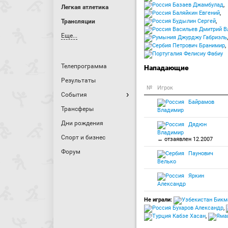
Базаев Джамбулад
,
Легкая атлетика
Баляйкин Евгений
,
Трансляции
Будылин Сергей
,
Васильев Дмитрий В
Еще...
Джурджу Габриэль
Петрович Бранимир
,
Фелисиу Фабиу
Телепрограмма
Нападающие
Результаты
№
Игрок
События
Байрамов
Трансферы
Владимир
Дни рождения
Дядюн
Владимир
Спорт и бизнес
↔ отзаявлен 12.2007
Форум
Паунович
Велько
Яркин
Александр
Не играли:
Бикм
Бухаров Александр
,
Кабзе Хасан
,