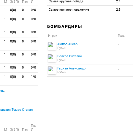
Самая крупная победа
2:1
M
З(ЗП)
Пас
У
Самое крупное поражение
2:3
1
0(0)
0
0/0
1
0(0)
0
0/0
БОМБАРДИРЫ
1
0(0)
0
0/0
Игрок
Голы
1
0(0)
0
0/0
Аюпов Ансар
1
Рубин
1
0(0)
0
0/0
Волков Виталий
1
Рубин
1
0(0)
0
0/0
Гацкан Александр
1
Рубин
1
0(0)
0
1/0
рек
,
Томас Степан
Пр/
M
З(ЗП)
Пас
У