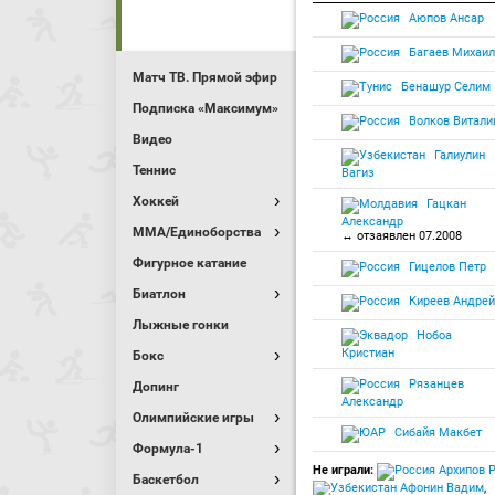
Аюпов Ансар
Багаев Михаил
Матч ТВ. Прямой эфир
Бенашур Селим
Подписка «Максимум»
Волков Витали
Видео
Галиулин
Теннис
Вагиз
Хоккей
Гацкан
Александр
MMA/Единоборства
↔ отзаявлен 07.2008
Фигурное катание
Гицелов Петр
Биатлон
Киреев Андрей
Лыжные гонки
Нобоа
Кристиан
Бокс
Рязанцев
Допинг
Александр
Олимпийские игры
Сибайя Макбет
Формула-1
Не играли:
Архипов Р
Баскетбол
Афонин Вадим
,