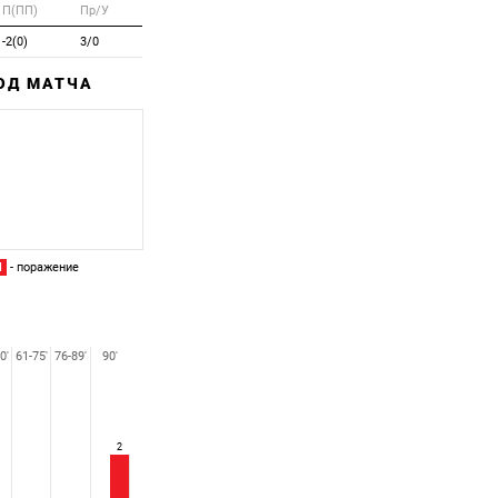
П(ПП)
Пр/У
-2(0)
3/0
ХОД МАТЧА
Забитый
Пропущенный
П
- поражение
0'
61-75'
76-89'
90'
2