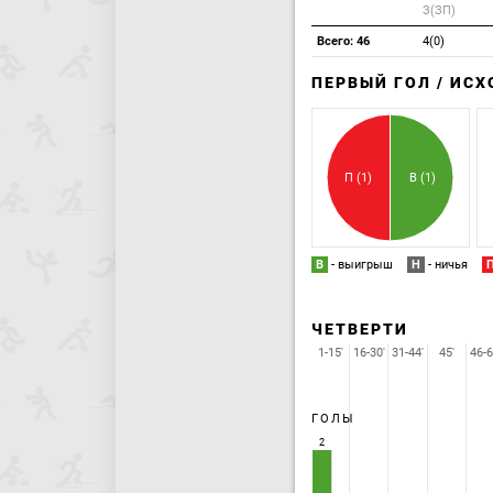
З(ЗП)
Всего: 46
4(0)
ПЕРВЫЙ ГОЛ / ИС
П (1)
В (1)
В
- выигрыш
Н
- ничья
ЧЕТВЕРТИ
1-15'
16-30'
31-44'
45'
46-6
ГОЛЫ
2