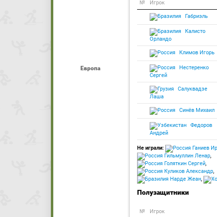
№
Игрок
Габриэль
Калисто
Орландо
Климов Игорь
Нестеренко
Европа
Сергей
Салуквадзе
Лаша
Синёв Михаил
Федоров
Андрей
Не играли:
Ганиев И
Гильмуллин Ленар
,
Голяткин Сергей
,
Куликов Александр
,
Нарде Жеан
,
Полузащитники
№
Игрок