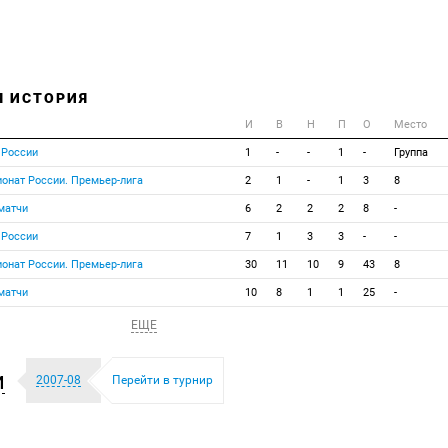
Я ИСТОРИЯ
И
В
Н
П
О
Место
 России
1
-
-
1
-
Группа
онат России. Премьер-лига
2
1
-
1
3
8
матчи
6
2
2
2
8
-
 России
7
1
3
3
-
-
онат России. Премьер-лига
30
11
10
9
43
8
матчи
10
8
1
1
25
-
ЕЩЕ
и
2007-08
Перейти в турнир