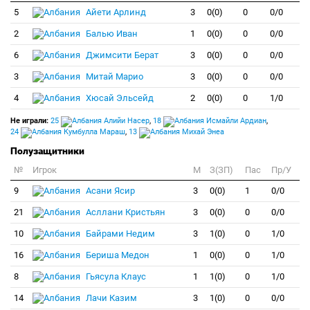
5
Айети Арлинд
3
0(0)
0
0/0
2
Балью Иван
1
0(0)
0
0/0
6
Джимсити Берат
3
0(0)
0
0/0
3
Митай Марио
3
0(0)
0
0/0
4
Хюсай Эльсейд
2
0(0)
0
1/0
Не играли:
25
Алийи Насер
,
18
Исмайли Ардиан
,
24
Кумбулла Мараш
,
13
Михай Энеа
Полузащитники
№
Игрок
M
З(ЗП)
Пас
Пр/У
9
Асани Ясир
3
0(0)
1
0/0
21
Асллани Кристьян
3
0(0)
0
0/0
10
Байрами Недим
3
1(0)
0
1/0
16
Бериша Медон
1
0(0)
0
1/0
8
Гьясула Клаус
1
1(0)
0
1/0
14
Лачи Казим
3
1(0)
0
0/0