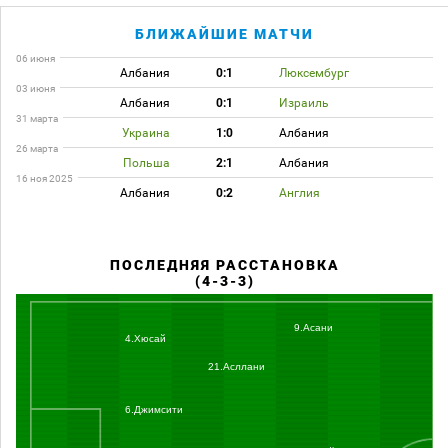
БЛИЖАЙШИЕ МАТЧИ
06 июня
Албания
0:1
Люксембург
03 июня
Албания
0:1
Израиль
31 марта
Украина
1:0
Албания
26 марта
Польша
2:1
Албания
16 ноя 2025
Албания
0:2
Англия
ПОСЛЕДНЯЯ РАССТАНОВКА
(4-3-3)
9.Асани
4.Хюсай
21.Асллани
6.Джимсити