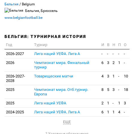
Бельгия
/ Belgium
Бельгия, Брюссель
www.belgianfootball.be
БЕЛЬГИЯ: ТУРНИРНАЯ ИСТОРИЯ
Год
Турнир
И
В
Н
П
О
2026-2027
Лига наций УЕФА. Лига А
-
-
-
-
-
2026
Чемпионат мира. Финальный
6
3
2
1
-
турнир
2026-2027-
Товарищеские матчи
4
3
1
-
10
2028
2025
Чемпионат мира. Отб.турнир.
8
5
3
-
18
Европа
2025
Лига наций УЕФА
2
1
-
1
3
2024-2025
Лига наций УЕФА. Лига А
6
1
1
4
-
ЕЩЕ
? Условные обозначения