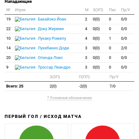
Нападающие
№
Игрок
M
З(ЗП)
Пас
Пр/У
19
Бакайоко Йоан
2
0(0)
0
0/0
22
Доку Жереми
4
0(0)
0
0/0
10
Лукаку Ромелу
4
0(0)
1
0/0
14
Лукебакио Доди
3
0(0)
0
2/0
20
Опенда Лоис
3
0(0)
0
0/0
9
Троссар Леандро
3
0(0)
0
0/0
З(ЗП)
П(ПП)
Пр/У
Всего: 25
2(0)
-2(0)
7/0
? Условные обозначения
ПЕРВЫЙ ГОЛ / ИСХОД МАТЧА
З
П