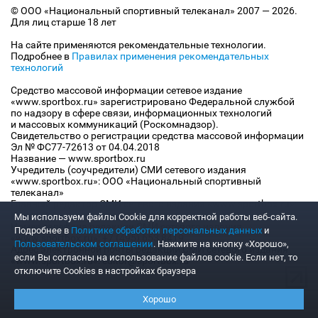
© ООО «Национальный спортивный телеканал» 2007 — 2026.
Для лиц старше 18 лет
На сайте применяются рекомендательные технологии.
Подробнее в
Правилах применения рекомендательных
технологий
Средство массовой информации сетевое издание
«www.sportbox.ru» зарегистрировано Федеральной службой
по надзору в сфере связи, информационных технологий
и массовых коммуникаций (Роскомнадзор).
Свидетельство о регистрации средства массовой информации
Эл № ФС77-72613 от 04.04.2018
Название — www.sportbox.ru
Учредитель (соучредители) СМИ сетевого издания
«www.sportbox.ru»: ООО «Национальный спортивный
телеканал»
Главный редактор СМИ сетевого издания «www.sportbox.ru»:
Конов В.А.
Мы используем файлы Сookie для корректной работы веб-сайта.
Номер телефона редакции СМИ сетевого издания
Подробнее в
Политике обработки персональных данных
и
«www.sportbox.ru»: +7 (495) 653 8419
Пользовательском соглашении
. Нажмите на кнопку «Хорошо»,
Адрес электронной почты редакции СМИ сетевого издания
если Вы согласны на использование файлов cookie. Если нет, то
«www.sportbox.ru»: editor@sportbox.ru
отключите Cookies в настройках браузера
Хорошо