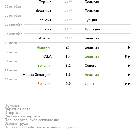
Турция
Бельгия
00
20
05 октября
Франция
Бельгия
45
21
02 октября
Бельгия
Турция
45
21
28 сентября
Бельгия
Франция
45
21
25 сентября
Италия
Бельгия
45
21
10 июля
Испания
2:1
Бельгия
07 июля
США
1:4
Бельгия
01 июля
Бельгия
3:2
Сенегал
27 июня
Новая Зеландия
1:5
Бельгия
21 июня
Бельгия
0:0
Иран
Помощь
Обратная связь
О портале
Реклама на портале
Пользовательское соглашение
Охрана труда
Политика обработки персональных данных