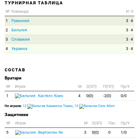
ТУРНИРНАЯ ТАБЛИЦА
№
Команда
И
О
1
Румыния
3
4
2
Бельгия
3
4
3
Словакия
3
4
4
Украина
3
4
СОСТАВ
Вратари
№
Игрок
M
З(ЗП)
П(ПП)
Пр/У
1
Кастелс Коен
4
0(0)
-2(0)
0/0
Не играли:
12
Камински Томас
,
13
Селс Матс
Защитники
№
Игрок
M
З(ЗП)
Пас
Пр/У
5
Вертонген Ян
3
0(0)
0
1/0