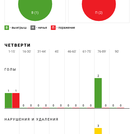
В (1)
П (2)
В
- выигрыш
Н
- ничья
П
- поражение
ЧЕТВЕРТИ
1-15'
16-30'
31-44'
45'
46-60'
61-75'
76-89'
90'
ГОЛЫ
2
1
1
0
0
0
0
0
0
0
0
0
0
0
0
0
НАРУШЕНИЯ И УДАЛЕНИЯ
3