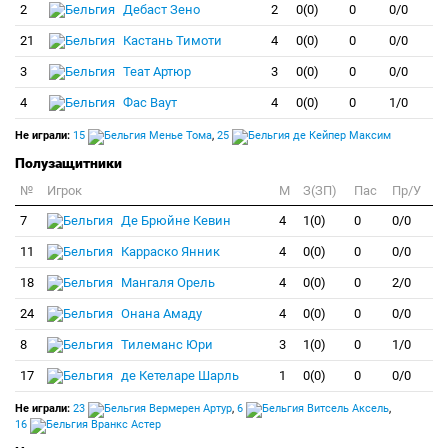
2
Дебаст Зено
2
0(0)
0
0/0
21
Кастань Тимоти
4
0(0)
0
0/0
3
Теат Артюр
3
0(0)
0
0/0
4
Фас Ваут
4
0(0)
0
1/0
Не играли:
15
Менье Тома
,
25
де Кейпер Максим
Полузащитники
№
Игрок
M
З(ЗП)
Пас
Пр/У
7
Де Брюйне Кевин
4
1(0)
0
0/0
11
Карраско Янник
4
0(0)
0
0/0
18
Мангаля Орель
4
0(0)
0
2/0
24
Онана Амаду
4
0(0)
0
0/0
8
Тилеманс Юри
3
1(0)
0
1/0
17
де Кетеларе Шарль
1
0(0)
0
0/0
Не играли:
23
Вермерен Артур
,
6
Витсель Аксель
,
16
Вранкс Астер