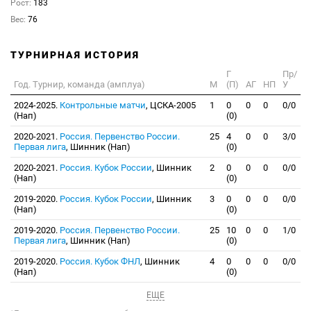
Рост:
183
Вес:
76
ТУРНИРНАЯ ИСТОРИЯ
Г
Пр/
Год. Турнир, команда (амплуа)
М
(П)
АГ
НП
У
2024-2025.
Контрольные матчи
, ЦСКА-2005
1
0
0
0
0/0
(Нап)
(0)
2020-2021.
Россия. Первенство России.
25
4
0
0
3/0
Первая лига
, Шинник (Нап)
(0)
2020-2021.
Россия. Кубок России
, Шинник
2
0
0
0
0/0
(Нап)
(0)
2019-2020.
Россия. Кубок России
, Шинник
3
0
0
0
0/0
(Нап)
(0)
2019-2020.
Россия. Первенство России.
25
10
0
0
1/0
Первая лига
, Шинник (Нап)
(0)
2019-2020.
Россия. Кубок ФНЛ
, Шинник
4
0
0
0
0/0
(Нап)
(0)
ЕЩЕ