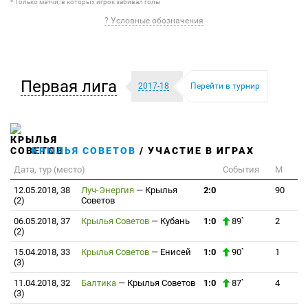
* Только матчи, в которых игрок забивал голы
? Условные обозначения
Первая лига
2017-18
Перейти в турнир
КРЫЛЬЯ СОВЕТОВ
/ УЧАСТИЕ В ИГРАХ
Дата, тур (место)
События
М
12.05.2018, 38
Луч-Энергия
—
Крылья
2:0
90
(2)
Советов
06.05.2018, 37
Крылья Советов
—
Кубань
1:0
89`
2
(2)
15.04.2018, 33
Крылья Советов
—
Енисей
1:0
90`
1
(3)
11.04.2018, 32
Балтика
—
Крылья Советов
1:0
87`
4
(3)