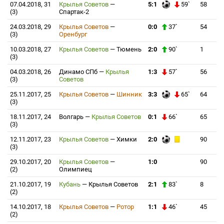
07.04.2018, 31
Крылья Советов
—
5:1
59`
58
(3)
Спартак-2
24.03.2018, 29
Крылья Советов
—
0:0
37`
54
(3)
Оренбург
10.03.2018, 27
Крылья Советов
—
Тюмень
2:0
90`
1
(3)
04.03.2018, 26
Динамо СПб
—
Крылья
1:3
57`
56
(3)
Советов
25.11.2017, 25
Крылья Советов
—
Шинник
3:3
65`
64
(3)
18.11.2017, 24
Волгарь
—
Крылья Советов
0:1
66`
65
(3)
12.11.2017, 23
Крылья Советов
—
Химки
2:0
90
(3)
29.10.2017, 20
Крылья Советов
—
1:0
90
(2)
Олимпиец
21.10.2017, 19
Кубань
—
Крылья Советов
2:1
83`
8
(2)
14.10.2017, 18
Крылья Советов
—
Ротор
1:1
46`
45
(2)