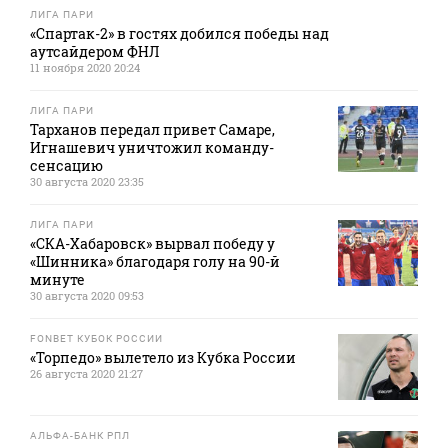
ЛИГА ПАРИ
«Спартак-2» в гостях добился победы над
аутсайдером ФНЛ
11 ноября 2020 20:24
ЛИГА ПАРИ
Тарханов передал привет Самаре,
Игнашевич уничтожил команду-
сенсацию
30 августа 2020 23:35
ЛИГА ПАРИ
«СКА-Хабаровск» вырвал победу у
«Шинника» благодаря голу на 90-й
минуте
30 августа 2020 09:53
FONBET КУБОК РОССИИ
«Торпедо» вылетело из Кубка России
26 августа 2020 21:27
АЛЬФА-БАНК РПЛ