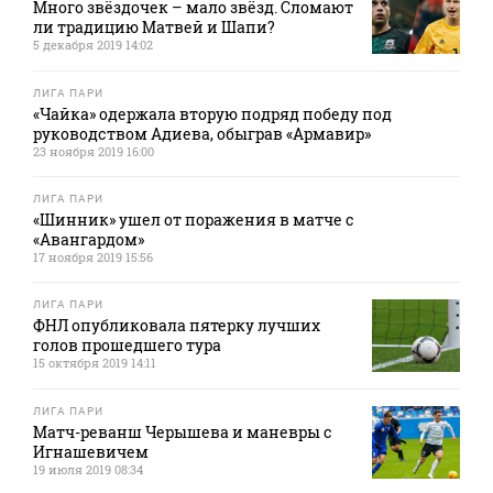
Много звёздочек – мало звёзд. Сломают
ли традицию Матвей и Шапи?
5 декабря 2019 14:02
ЛИГА ПАРИ
«Чайка» одержала вторую подряд победу под
руководством Адиева, обыграв «Армавир»
23 ноября 2019 16:00
ЛИГА ПАРИ
«Шинник» ушел от поражения в матче с
«Авангардом»
17 ноября 2019 15:56
ЛИГА ПАРИ
ФНЛ опубликовала пятерку лучших
голов прошедшего тура
15 октября 2019 14:11
ЛИГА ПАРИ
Матч-реванш Черышева и маневры с
Игнашевичем
19 июля 2019 08:34