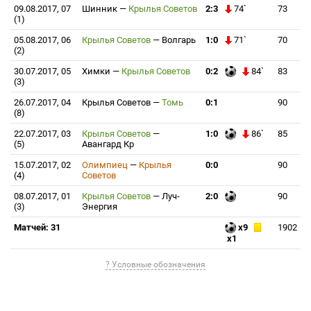
09.08.2017, 07
Шинник
—
Крылья Советов
2:3
74`
73
(1)
05.08.2017, 06
Крылья Советов
—
Волгарь
1:0
71`
70
(2)
30.07.2017, 05
Химки
—
Крылья Советов
0:2
84`
83
(3)
26.07.2017, 04
Крылья Советов
—
Томь
0:1
90
(8)
22.07.2017, 03
Крылья Советов
—
1:0
86`
85
(5)
Авангард Кр
15.07.2017, 02
Олимпиец
—
Крылья
0:0
90
(4)
Советов
08.07.2017, 01
Крылья Советов
—
Луч-
2:0
90
(3)
Энергия
Матчей: 31
x9
1902
x1
? Условные обозначения