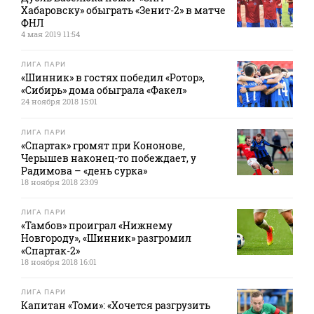
Хабаровску» обыграть «Зенит-2» в матче
ФНЛ
4 мая 2019 11:54
ЛИГА ПАРИ
«Шинник» в гостях победил «Ротор»,
«Сибирь» дома обыграла «Факел»
24 ноября 2018 15:01
ЛИГА ПАРИ
«Спартак» громят при Кононове,
Черышев наконец-то побеждает, у
Радимова – «день сурка»
18 ноября 2018 23:09
ЛИГА ПАРИ
«Тамбов» проиграл «Нижнему
Новгороду», «Шинник» разгромил
«Спартак-2»
18 ноября 2018 16:01
ЛИГА ПАРИ
Капитан «Томи»: «Хочется разгрузить