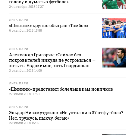
голову и думать о футболе»
24 октября 2018 17:27
ЛИГА ПАРИ
«Шинник» крупно обыграл «Тамбов»
6 октября 2018 15:58
ЛИГА ПАРИ
Александр Григорян: «Сейчас без
покровителей никуда не устроишься —
хоть ты Евдокимов, хоть Гвардиола»
3 октября 2018 14:09
ЛИГА ПАРИ
«Шинник» представил болельщикам новичков
27 июля 2018 00:50
ЛИГА ПАРИ
Эльдар Низамутдинов: «Не устал ли в 37 от футбола?
Нет, тружусь, пыхчу, бегаю»
22 июля 2018 15:55