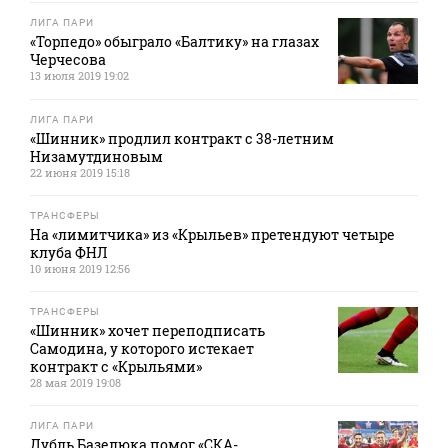
ЛИГА ПАРИ
«Торпедо» обыграло «Балтику» на глазах
Черчесова
13 июля 2019 19:02
ЛИГА ПАРИ
«Шинник» продлил контракт с 38-летним
Низамутдиновым
22 июня 2019 15:18
ТРАНСФЕРЫ
На «лимитчика» из «Крыльев» претендуют четыре
клуба ФНЛ
10 июня 2019 12:56
ТРАНСФЕРЫ
«Шинник» хочет переподписать
Самодина, у которого истекает
контракт с «Крыльями»
28 мая 2019 19:08
ЛИГА ПАРИ
Дубль Базелюка помог «СКА-