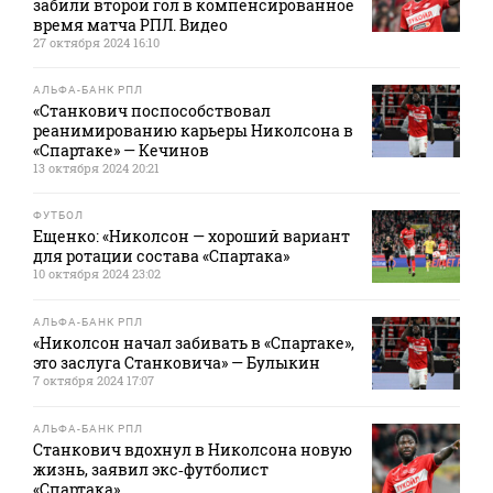
забили второй гол в компенсированное
время матча РПЛ. Видео
27 октября 2024 16:10
АЛЬФА-БАНК РПЛ
«Станкович поспособствовал
реанимированию карьеры Николсона в
«Спартаке» — Кечинов
13 октября 2024 20:21
ФУТБОЛ
Ещенко: «Николсон — хороший вариант
для ротации состава «Спартака»
10 октября 2024 23:02
АЛЬФА-БАНК РПЛ
«Николсон начал забивать в «Спартаке»,
это заслуга Станковича» — Булыкин
7 октября 2024 17:07
АЛЬФА-БАНК РПЛ
Станкович вдохнул в Николсона новую
жизнь, заявил экс‑футболист
«Спартака»