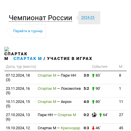
Чемпионат России
2024-25
Перейти в турнир
СПАРТАК М
/ УЧАСТИЕ В ИГРАХ
Дата, тур (место)
События
М
07.12.2024, 18
Спартак М
—
Пари НН
3:0
83`
8
(3)
23.11.2024, 16
Спартак М
—
Локомотив
5:2
90`
1
(5)
10.11.2024, 15
Спартак М
—
Акрон
4:0
80`
11
(5)
27.10.2024, 13
Пари НН
—
Спартак М
0:2
64`
27
(6)
19.10.2024, 12
Спартак М
—
Краснодар
0:3
46`
45