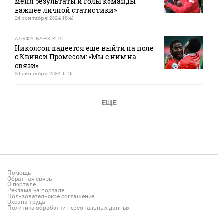
меня результаты и голы команды
важнее личной статистики»
24 сентября 2024 18:41
АЛЬФА-БАНК РПЛ
Николсон надеется еще выйти на поле
с Квинси Промесом: «Мы с ним на
связи»
24 сентября 2024 11:35
ЕЩЕ
Помощь
Обратная связь
О портале
Реклама на портале
Пользовательское соглашение
Охрана труда
Политика обработки персональных данных