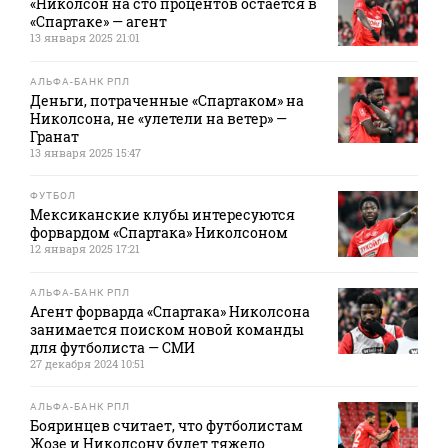
«Николсон на сто процентов остается в
«Спартаке» — агент
13 января 2025 21:01
АЛЬФА-БАНК РПЛ
Деньги, потраченные «Спартаком» на
Николсона, не «улетели на ветер» —
Гранат
13 января 2025 15:47
ФУТБОЛ
Мексиканские клубы интересуются
форвардом «Спартака» Николсоном
12 января 2025 17:21
АЛЬФА-БАНК РПЛ
Агент форварда «Спартака» Николсона
занимается поиском новой команды
для футболиста — СМИ
27 декабря 2024 10:51
АЛЬФА-БАНК РПЛ
Бояринцев считает, что футболистам
Жозе и Николсону будет тяжело