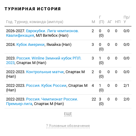
ТУРНИРНАЯ ИСТОРИЯ
Г
Пр/
Год. Турнир, команда (амплуа)
М
(П)
АГ
НП
У
2026-2027.
Еврокубки. Лига чемпионов.
2
0
0
0
0/0
Квалификация
, МЛ Витебск (Нап)
(0)
2024.
Кубок Америки
, Ямайка (Нап)
3
0
0
0
0/0
(0)
2023.
Россия. Winline Зимний кубок РПЛ.
3
1
0
0
0/0
2023
, Спартак М (Нап)
(0)
2022-2023.
Контрольные матчи
, Спартак М
2
0
0
0
0/0
(Нап)
(0)
2022-2023.
Россия. Кубок России
, Спартак М
4
1
0
0
2/1
(Нап)
(0)
2022-2023.
Россия. Чемпионат России.
22
3
0
0
2/0
Премьер-лига
, Спартак М (Нап)
(0)
ЕЩЕ
? Условные обозначения