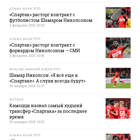
АЛЬФА-БАНК РПЛ
«Спартак» расторг контракт с
футболистом Шамаром Николсоном
2 февраля 2025 20:20
АЛЬФА-БАНК РПЛ
«Спартак» расторг контракт с
форвардом Николсоном — СМИ
2 февраля 2025 16:06
WINLINE ЗИМНИЙ КУБОК РПЛ
Шамар Николсон: «Я всё еще в
«Спартаке». А слухи всегда будут»
30 января 2025 22:37
ФУТБОЛ
Камоцци назвал самый худший
трансфер «Спартака» за последнее
время
20 января 2025 19:52
АЛЬФА-БАНК РПЛ