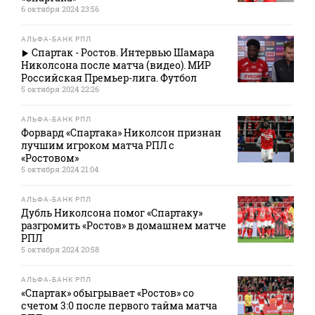
6 октября 2024 23:56
АЛЬФА-БАНК РПЛ
Спартак - Ростов. Интервью Шамара
Николсона после матча (видео). МИР
Российская Премьер-лига. Футбол
5 октября 2024 22:26
АЛЬФА-БАНК РПЛ
Форвард «Спартака» Николсон признан
лучшим игроком матча РПЛ с
«Ростовом»
5 октября 2024 21:04
АЛЬФА-БАНК РПЛ
Дубль Николсона помог «Спартаку»
разгромить «Ростов» в домашнем матче
РПЛ
5 октября 2024 20:58
АЛЬФА-БАНК РПЛ
«Спартак» обыгрывает «Ростов» со
счетом 3:0 после первого тайма матча