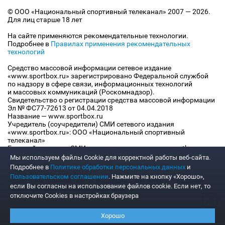
© ООО «Национальный спортивный телеканал» 2007 — 2026.
Для лиц старше 18 лет
На сайте применяются рекомендательные технологии.
Подробнее в
Правилах применения рекомендательных
технологий
Средство массовой информации сетевое издание
«www.sportbox.ru» зарегистрировано Федеральной службой
по надзору в сфере связи, информационных технологий
и массовых коммуникаций (Роскомнадзор).
Свидетельство о регистрации средства массовой информации
Эл № ФС77-72613 от 04.04.2018
Название — www.sportbox.ru
Учредитель (соучредители) СМИ сетевого издания
«www.sportbox.ru»: ООО «Национальный спортивный
телеканал»
Главный редактор СМИ сетевого издания «www.sportbox.ru»:
Конов В.А.
Мы используем файлы Сookie для корректной работы веб-сайта.
Номер телефона редакции СМИ сетевого издания
Подробнее в
Политике обработки персональных данных
и
«www.sportbox.ru»: +7 (495) 653 8419
Пользовательском соглашении
. Нажмите на кнопку «Хорошо»,
Адрес электронной почты редакции СМИ сетевого издания
если Вы согласны на использование файлов cookie. Если нет, то
«www.sportbox.ru»: editor@sportbox.ru
отключите Cookies в настройках браузера
Хорошо