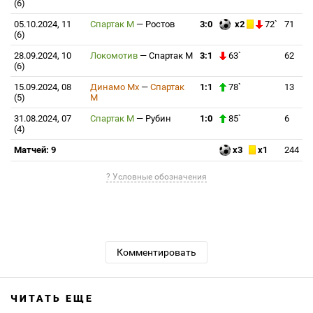
(6)
05.10.2024, 11
Спартак М
—
Ростов
3:0
x2
72`
71
(6)
28.09.2024, 10
Локомотив
—
Спартак М
3:1
63`
62
(6)
15.09.2024, 08
Динамо Мх
—
Спартак
1:1
78`
13
(5)
М
31.08.2024, 07
Спартак М
—
Рубин
1:0
85`
6
(4)
Матчей: 9
x3
x1
244
? Условные обозначения
Комментировать
ЧИТАТЬ ЕЩЕ