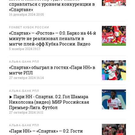
справляться с уровнем конкуренции в
«Спартаке»
16 декабря 2024 20:05
FONBET КУБОК РОССИИ
«Спартак» — «Ростов» — 0:0. Барко на 44‑й
минуте не реализовал пенальти в
матче плей‑офф Кубка России. Видео
5 ноября 2024 19:17
АЛЬФА-БАНК РПЛ
«Спартак» обыграл в гостях «Пари НН» в
матче РПЛ
27 октября 2024 16:14
АЛЬФА-БАНК РПЛ
Пари НН - Спартак. 0:2. Гол Шамара
Николсона (видео). МИР Российская
Премьер-Лига. Футбол
27 октября 2024 16:11
АЛЬФА-БАНК РПЛ
«Пари НН» — «Спартак» — 0:2. Гости