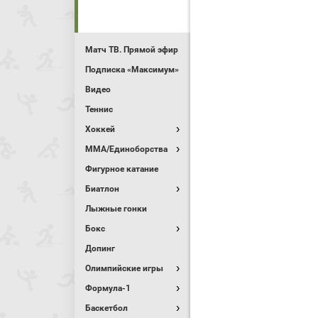
Матч ТВ. Прямой эфир
Подписка «Максимум»
Видео
Теннис
Хоккей
MMA/Единоборства
Фигурное катание
Биатлон
Лыжные гонки
Бокс
Допинг
Олимпийские игры
Формула-1
Баскетбол