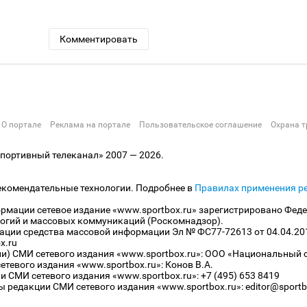
Комментировать
О портале
Реклама на портале
Пользовательское соглашение
Охрана т
ортивный телеканал» 2007 — 2026.
екомендательные технологии. Подробнее в
Правилах применения р
рмации сетевое издание «www.sportbox.ru» зарегистрировано Феде
огий и массовых коммуникаций (Роскомнадзор).
рации средства массовой информации Эл № ФС77-72613 от 04.04.20
x.ru
ли) СМИ сетевого издания «www.sportbox.ru»: ООО «Национальный 
тевого издания «www.sportbox.ru»: Конов В.А.
 СМИ сетевого издания «www.sportbox.ru»: +7 (495) 653 8419
 редакции СМИ сетевого издания «www.sportbox.ru»: editor@sportb