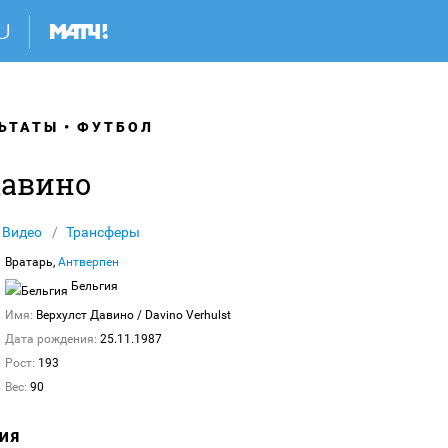
ЬТАТЫ
ФУТБОЛ
Давино
Видео
Трансферы
Вратарь,
Антверпен
Бельгия
Имя:
Верхулст Давино
/ Davino Verhulst
Дата рождения:
25.11.1987
Рост:
193
Вес:
90
ИЯ