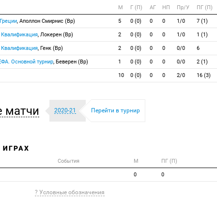
М
Г (П)
АГ
НП
Пр/У
ПГ (П)
 Греции
, Аполлон Смирнис (Вр)
5
0 (0)
0
0
1/0
7 (1)
. Квалификация
, Локерен (Вр)
2
0 (0)
0
0
1/0
1 (1)
. Квалификация
, Генк (Вр)
2
0 (0)
0
0
0/0
6
ЕФА. Основной турнир
, Беверен (Вр)
1
0 (0)
0
0
0/0
2 (1)
10
0 (0)
0
0
2/0
16 (3)
 матчи
2020-21
Перейти в турнир
В ИГРАХ
События
М
ПГ (П)
0
0
? Условные обозначения