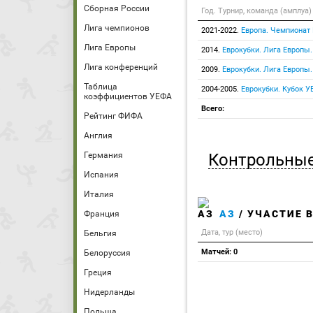
Сборная России
Год. Турнир, команда (амплуа)
Лига чемпионов
2021-2022.
Европа. Чемпионат
Лига Европы
2014.
Еврокубки. Лига Европы
Лига конференций
2009.
Еврокубки. Лига Европы
Таблица
2004-2005.
Еврокубки. Кубок У
коэффициентов УЕФА
Всего:
Рейтинг ФИФА
Англия
Контрольные
Германия
Испания
Италия
АЗ
/ УЧАСТИЕ 
Франция
Дата, тур (место)
Бельгия
Матчей: 0
Белоруссия
Греция
Нидерланды
Польша