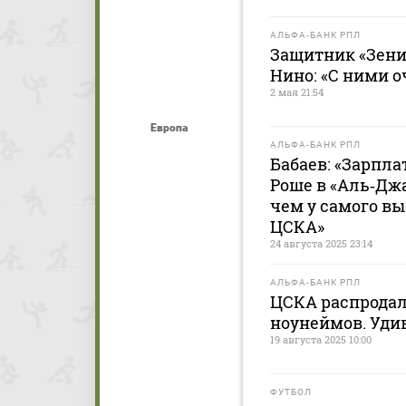
АЛЬФА-БАНК РПЛ
Защитник «Зени
Нино: «С ними о
2 мая 21:54
Европа
АЛЬФА-БАНК РПЛ
Бабаев: «Зарпл
Роше в «Аль‑Дж
чем у самого в
ЦСКА»
24 августа 2025 23:14
АЛЬФА-БАНК РПЛ
ЦСКА распродал
ноунеймов. Удив
19 августа 2025 10:00
ФУТБОЛ