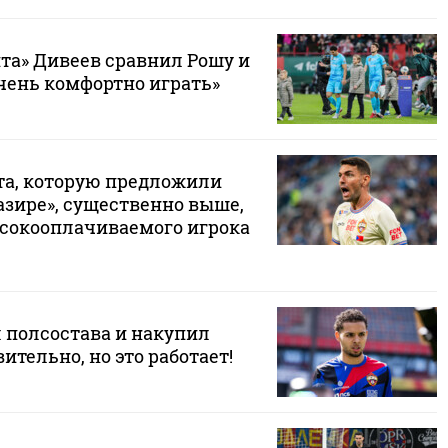
та» Дивеев сравнил Рошу и
чень комфортно играть»
ата, которую предложили
азире», существенно выше,
ысокооплачиваемого игрока
 полсостава и накупил
ительно, но это работает!