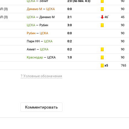
)
ЦСКА
—
Зенит
2:0 (по пен. 4:3)
90
ПЛ (3)
Динамо М
—
ЦСКА
0:0
90
ПЛ (3)
ЦСКА
—
Динамо М
2:1
46`
45
ЦСКА
—
Рубин
3:0
90
Рубин
—
ЦСКА
0:0
90
Пари НН
—
ЦСКА
0:2
90
Ахмат
—
ЦСКА
0:2
90
Краснодар
—
ЦСКА
1:0
90
x5
765
? Условные обозначения
Комментировать