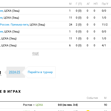
М
Г (П)
АГ
НП
Пр/У
сии
, ЦСКА (Защ)
1
0 (0)
0
0
0/0
ии
, ЦСКА (Защ)
11
0 (0)
0
0
1/0
 России. Премьер-лига
, ЦСКА (Защ)
24
2 (0)
0
0
11/2
сии
, ЦСКА (Защ)
1
0 (0)
0
0
0/0
, ЦСКА (Защ)
11
1 (0)
0
0
1/0
, ЦСКА (Защ)
6
0 (0)
0
0
4/1
ЕЩЕ
и
2024-25
Перейти в турнир
Е В ИГРАХ
События
М
Ростов
—
ЦСКА
0:0 (по пен. 3:4)
90