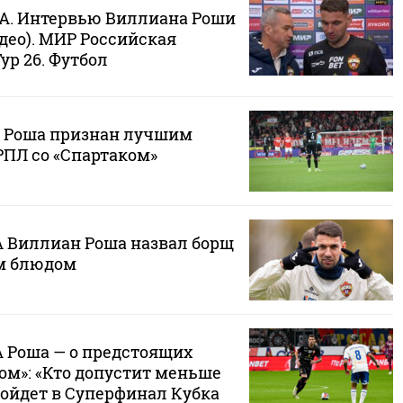
КА. Интервью Виллиана Роши
део). МИР Российская
ур 26. Футбол
 Роша признан лучшим
РПЛ со «Спартаком»
 Виллиан Роша назвал борщ
м блюдом
 Роша — о предстоящих
ом»: «Кто допустит меньше
ройдет в Суперфинал Кубка