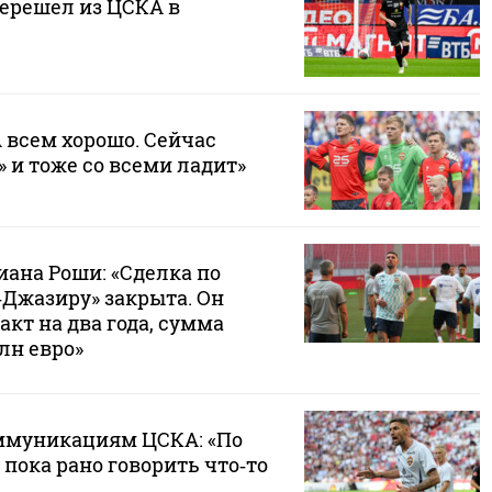
ерешел из ЦСКА в
 всем хорошо. Сейчас
 и тоже со всеми ладит»
иана Роши: «Сделка по
‑Джазиру» закрыта. Он
кт на два года, сумма
лн евро»
ммуникациям ЦСКА: «По
пока рано говорить что‑то