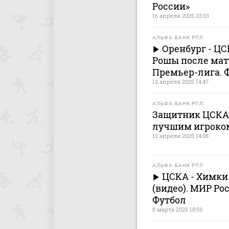
России»
16 апреля 2025 23:03
АЛЬФА-БАНК РПЛ
Оренбург - Ц
Рошы после мат
Премьер-лига. 
12 апреля 2025 14:47
АЛЬФА-БАНК РПЛ
Защитник ЦСКА
лучшим игроком
12 апреля 2025 14:08
АЛЬФА-БАНК РПЛ
ЦСКА - Химки.
(видео). МИР Ро
Футбол
8 марта 2025 18:50