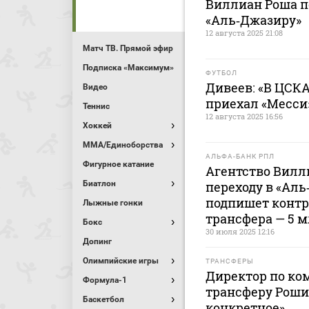
Виллиан Роша п
«Аль‑Джазиру»
12 августа 2025 21:08
Матч ТВ. Прямой эфир
Подписка «Максимум»
ФУТБОЛ
Дивеев: «В ЦСКА
Видео
приехал «Месси»
Теннис
12 августа 2025 16:56
Хоккей
MMA/Единоборства
АЛЬФА-БАНК РПЛ
Фигурное катание
Агентство Вилл
Биатлон
переходу в «Аль
подпишет контра
Лыжные гонки
трансфера — 5 м
Бокс
30 июля 2025 12:16
Допинг
Олимпийские игры
ТРАНСФЕРЫ
Директор по ко
Формула-1
трансферу Роши 
Баскетбол
конкретное»