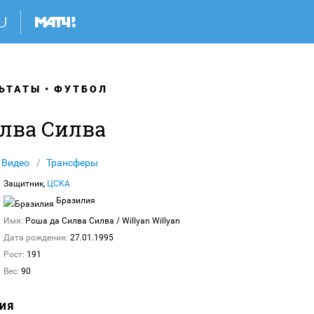
ЬТАТЫ
ФУТБОЛ
илва Силва
Видео
Трансферы
Защитник,
ЦСКА
Бразилия
Имя:
Роша да Силва Силва
/ Willyan Willyan
Дата рождения:
27.01.1995
Рост:
191
Вес:
90
ИЯ