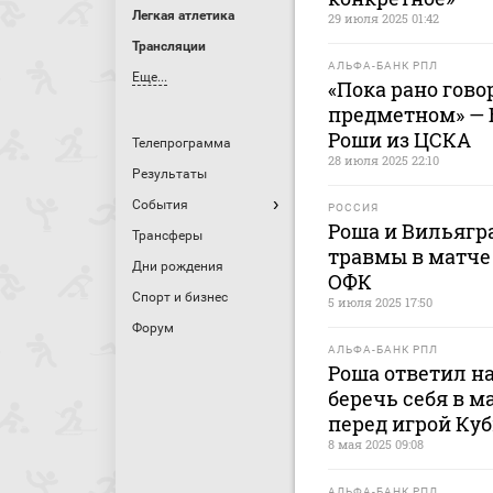
Легкая атлетика
29 июля 2025 01:42
Трансляции
АЛЬФА-БАНК РПЛ
Еще...
«Пока рано гово
предметном» — 
Роши из ЦСКА
Телепрограмма
28 июля 2025 22:10
Результаты
События
РОССИЯ
Роша и Вильягра
Трансферы
травмы в матче 
Дни рождения
ОФК
Спорт и бизнес
5 июля 2025 17:50
Форум
АЛЬФА-БАНК РПЛ
Роша ответил на
беречь себя в м
перед игрой Куб
8 мая 2025 09:08
АЛЬФА-БАНК РПЛ