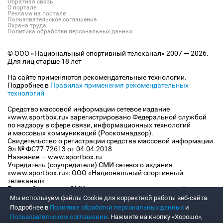
Обратная связь
О портале
Реклама на портале
Пользовательское соглашение
Охрана труда
Политика обработки персональных данных
© ООО «Национальный спортивный телеканал» 2007 — 2026.
Для лиц старше 18 лет
На сайте применяются рекомендательные технологии.
Подробнее в
Правилах применения рекомендательных
технологий
Средство массовой информации сетевое издание
«www.sportbox.ru» зарегистрировано Федеральной службой
по надзору в сфере связи, информационных технологий
и массовых коммуникаций (Роскомнадзор).
Свидетельство о регистрации средства массовой информации
Эл № ФС77-72613 от 04.04.2018
Название — www.sportbox.ru
Учредитель (соучредители) СМИ сетевого издания
«www.sportbox.ru»: ООО «Национальный спортивный
телеканал»
Главный редактор СМИ сетевого издания «www.sportbox.ru»:
Конов В.А.
Мы используем файлы Сookie для корректной работы веб-сайта.
Номер телефона редакции СМИ сетевого издания
Подробнее в
Политике обработки персональных данных
и
«www.sportbox.ru»: +7 (495) 653 8419
Пользовательском соглашении
. Нажмите на кнопку «Хорошо»,
Адрес электронной почты редакции СМИ сетевого издания