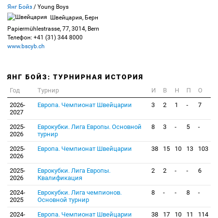
Янг Бойз
/ Young Boys
Швейцария, Берн
Papiermühlestrasse, 77, 3014, Bern
Телефон: +41 (31) 344 8000
www.bscyb.ch
ЯНГ БОЙЗ: ТУРНИРНАЯ ИСТОРИЯ
Год
Турнир
И
В
Н
П
О
2026-
Европа. Чемпионат Швейцарии
3
2
1
-
7
2027
2025-
Еврокубки. Лига Европы. Основной
8
3
-
5
-
2026
турнир
2025-
Европа. Чемпионат Швейцарии
38
15
10
13
103
2026
2025-
Еврокубки. Лига Европы.
2
2
-
-
6
2026
Квалификация
2024-
Еврокубки. Лига чемпионов.
8
-
-
8
-
2025
Основной турнир
2024-
Европа. Чемпионат Швейцарии
38
17
10
11
114