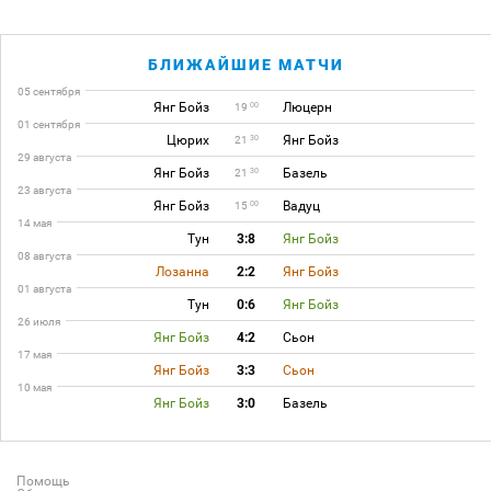
БЛИЖАЙШИЕ МАТЧИ
05 сентября
Янг Бойз
Люцерн
00
19
01 сентября
Цюрих
Янг Бойз
30
21
29 августа
Янг Бойз
Базель
30
21
23 августа
Янг Бойз
Вадуц
00
15
14 мая
Тун
3:8
Янг Бойз
08 августа
Лозанна
2:2
Янг Бойз
01 августа
Тун
0:6
Янг Бойз
26 июля
Янг Бойз
4:2
Сьон
17 мая
Янг Бойз
3:3
Сьон
10 мая
Янг Бойз
3:0
Базель
Помощь