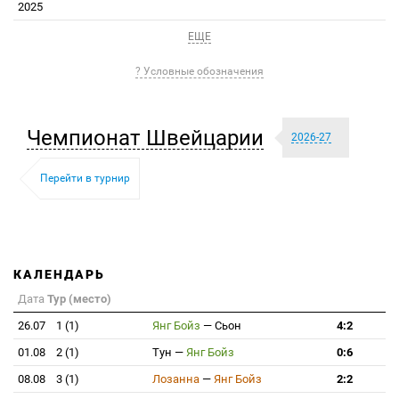
2025
ЕЩЕ
? Условные обозначения
Чемпионат Швейцарии
2026-27
Перейти в турнир
КАЛЕНДАРЬ
Дата
Тур (место)
26.07
1 (1)
Янг Бойз
—
Сьон
4:2
01.08
2 (1)
Тун
—
Янг Бойз
0:6
08.08
3 (1)
Лозанна
—
Янг Бойз
2:2