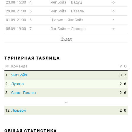
23.08 15:00
4
Янг Бойз
—
Вадуц
-:-
29.08 21:30
5
Янг Бойз
—
Базель
-:-
01.09 21:30
6
Цюрих
—
Янг Бойз
-:-
05.09 19:00
7
Янг Бойз
—
Люцерн
-:-
Позже
ТУРНИРНАЯ ТАБЛИЦА
№
Команда
И
О
1
Янг Бойз
3
7
2
Лугано
2
6
3
Санкт-Галлен
2
6
...
12
Люцерн
2
0
ОБЩАЯ СТАТИСТИКА