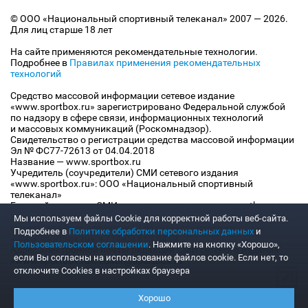
© ООО «Национальный спортивный телеканал» 2007 — 2026.
Для лиц старше 18 лет
На сайте применяются рекомендательные технологии.
Подробнее в
Правилах применения рекомендательных
технологий
Средство массовой информации сетевое издание
«www.sportbox.ru» зарегистрировано Федеральной службой
по надзору в сфере связи, информационных технологий
и массовых коммуникаций (Роскомнадзор).
Свидетельство о регистрации средства массовой информации
Эл № ФС77-72613 от 04.04.2018
Название — www.sportbox.ru
Учредитель (соучредители) СМИ сетевого издания
«www.sportbox.ru»: ООО «Национальный спортивный
телеканал»
Главный редактор СМИ сетевого издания «www.sportbox.ru»:
Конов В.А.
Мы используем файлы Сookie для корректной работы веб-сайта.
Номер телефона редакции СМИ сетевого издания
Подробнее в
Политике обработки персональных данных
и
«www.sportbox.ru»: +7 (495) 653 8419
Пользовательском соглашении
. Нажмите на кнопку «Хорошо»,
Адрес электронной почты редакции СМИ сетевого издания
если Вы согласны на использование файлов cookie. Если нет, то
«www.sportbox.ru»: editor@sportbox.ru
отключите Cookies в настройках браузера
Хорошо