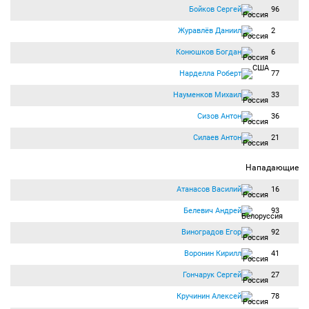
Бойков Сергей
96
Журавлёв Даниил
2
Конюшков Богдан
6
Нарделла Роберт
77
Науменков Михаил
33
Сизов Антон
36
Силаев Антон
21
Нападающие
Атанасов Василий
16
Белевич Андрей
93
Виноградов Егор
92
Воронин Кирилл
41
Гончарук Сергей
27
Кручинин Алексей
78