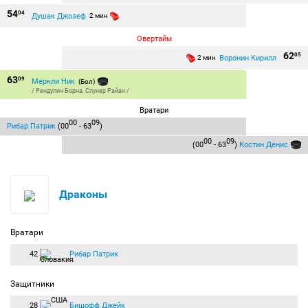
54
04
Душак Джозеф
2 мин
Овертайм
62
05
Воронин Кирилл
2 мин
63
09
Меркли Ник
(Бол)
/
Рендулич Борна
,
Спунер Райан
/
Вратари
00
09
Рибар Патрик
(00
- 63
)
00
09
(00
- 63
)
Костин Денис
Драконы
Вратари
42
Рибар Патрик
Защитники
28
Бишофф Джейк