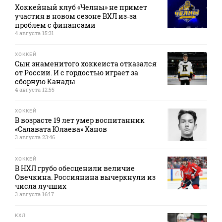
Хоккейный клуб «Челны» не примет
участия в новом сезоне ВХЛ из‑за
проблем с финансами
4 августа 15:31
ХОККЕЙ
Сын знаменитого хоккеиста отказался
от России. И с гордостью играет за
сборную Канады
4 августа 12:55
ХОККЕЙ
В возрасте 19 лет умер воспитанник
«Салавата Юлаева» Ханов
3 августа 23:46
ХОККЕЙ
В НХЛ грубо обесценили величие
Овечкина. Россиянина вычеркнули из
числа лучших
3 августа 16:17
КХЛ