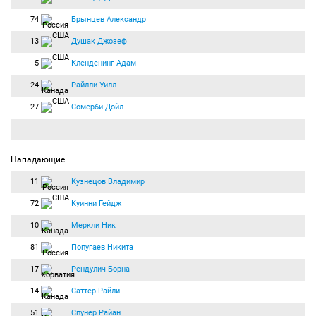
74
Брынцев Александр
13
Душак Джозеф
5
Кленденинг Адам
24
Райлли Уилл
27
Сомерби Дойл
Нападающие
11
Кузнецов Владимир
72
Куинни Гейдж
10
Меркли Ник
81
Попугаев Никита
17
Рендулич Борна
14
Саттер Райли
51
Спунер Райан