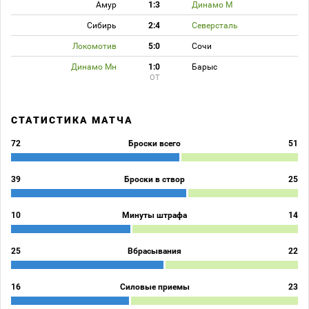
Амур
1:3
Динамо М
Сибирь
2:4
Северсталь
Локомотив
5:0
Сочи
Динамо Мн
1:0
Барыс
ОТ
СТАТИСТИКА МАТЧА
72
Броски всего
51
39
Броски в створ
25
10
Минуты штрафа
14
25
Вбрасывания
22
16
Силовые приемы
23