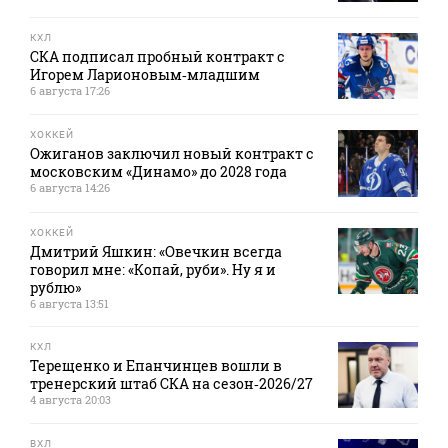
КХЛ
СКА подписал пробный контракт с
Игорем Ларионовым‑младшим
6 августа 17:26
ХОККЕЙ
Ожиганов заключил новый контракт с
московским «Динамо» до 2028 года
6 августа 14:26
ХОККЕЙ
Дмитрий Яшкин: «Овечкин всегда
говорил мне: «Копай, руби». Ну я и
рублю»
6 августа 13:51
КХЛ
Терещенко и Епанчинцев вошли в
тренерский штаб СКА на сезон‑2026/27
4 августа 20:03
ВХЛ