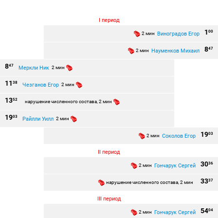
I период
1
00
Виноградов Егор
2 мин
8
47
Науменков Михаил
2 мин
8
47
Меркли Ник
2 мин
11
38
Чезганов Егор
2 мин
13
52
нарушение численного состава, 2 мин
19
03
Райлли Уилл
2 мин
19
03
Соколов Егор
2 мин
II период
30
36
Гончарук Сергей
2 мин
33
37
нарушение численного состава, 2 мин
III период
54
04
Гончарук Сергей
2 мин