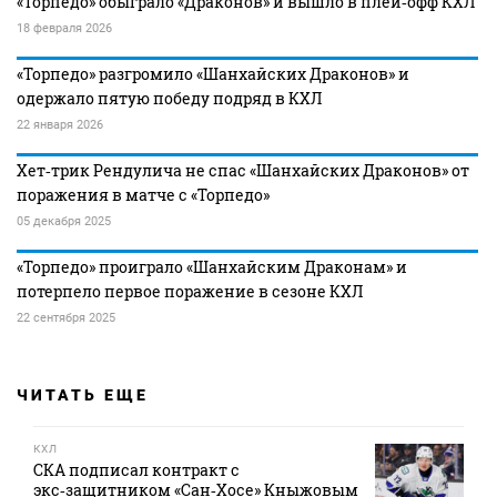
«Торпедо» обыграло «Драконов» и вышло в плей‑офф КХЛ
18 февраля 2026
«Торпедо» разгромило «Шанхайских Драконов» и
одержало пятую победу подряд в КХЛ
22 января 2026
Хет‑трик Рендулича не спас «Шанхайских Драконов» от
поражения в матче с «Торпедо»
05 декабря 2025
«Торпедо» проиграло «Шанхайским Драконам» и
потерпело первое поражение в сезоне КХЛ
22 сентября 2025
ЧИТАТЬ ЕЩЕ
КХЛ
СКА подписал контракт с
экс‑защитником «Сан‑Хосе» Кныжовым