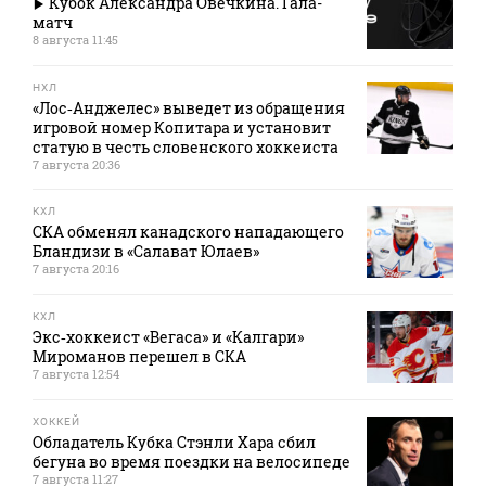
Кубок Александра Овечкина. Гала-
матч
8 августа 11:45
НХЛ
«Лос‑Анджелес» выведет из обращения
игровой номер Копитара и установит
статую в честь словенского хоккеиста
7 августа 20:36
КХЛ
СКА обменял канадского нападающего
Бландизи в «Салават Юлаев»
7 августа 20:16
КХЛ
Экс‑хоккеист «Вегаса» и «Калгари»
Мироманов перешел в СКА
7 августа 12:54
ХОККЕЙ
Обладатель Кубка Стэнли Хара сбил
бегуна во время поездки на велосипеде
7 августа 11:27