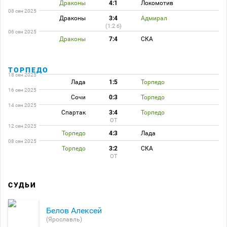
Драконы
4:1
Локомотив
08 сен 2025
Драконы
3:4
Адмирал
(1:2 б)
06 сен 2025
Драконы
7:4
СКА
ТОРПЕДО
18 сен 2025
Лада
1:5
Торпедо
16 сен 2025
Сочи
0:3
Торпедо
14 сен 2025
Спартак
3:4
Торпедо
ОТ
12 сен 2025
Торпедо
4:3
Лада
08 сен 2025
Торпедо
3:2
СКА
ОТ
СУДЬИ
Белов Алексей
(Ярославль)