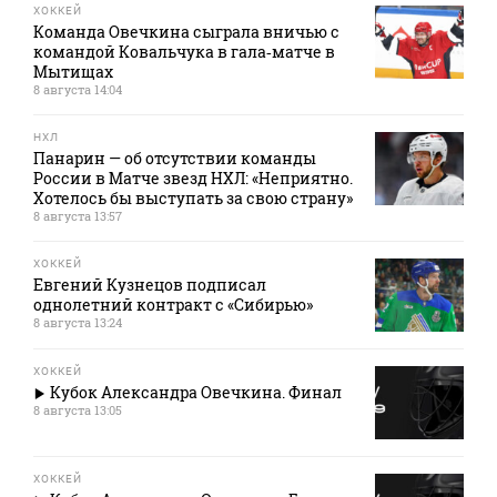
ХОККЕЙ
Команда Овечкина сыграла вничью с
командой Ковальчука в гала‑матче в
Мытищах
8 августа 14:04
НХЛ
Панарин — об отсутствии команды
России в Матче звезд НХЛ: «Неприятно.
Хотелось бы выступать за свою страну»
8 августа 13:57
ХОККЕЙ
Евгений Кузнецов подписал
однолетний контракт с «Сибирью»
8 августа 13:24
ХОККЕЙ
Кубок Александра Овечкина. Финал
8 августа 13:05
ХОККЕЙ