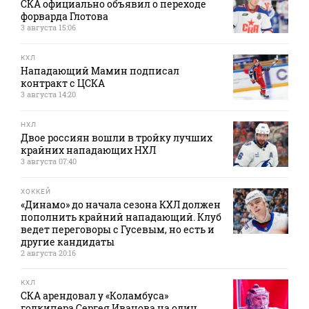
СКА официально объявил о переходе
форварда Глотова
3 августа 15:06
КХЛ
Нападающий Мамин подписал
контракт с ЦСКА
3 августа 14:20
НХЛ
Двое россиян вошли в тройку лучших
крайних нападающих НХЛ
3 августа 07:40
ХОККЕЙ
«Динамо» до начала сезона КХЛ должен
пополнить крайний нападающий. Клуб
ведет переговоры с Гусевым, но есть и
другие кандидаты
2 августа 20:16
КХЛ
СКА арендовал у «Коламбуса»
голкипера Сергея Иванова на один