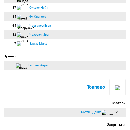
37
Сукезе Нэйт
15
Фу Спенсер
65
Чезганов Егор
82
Чехович Иван
7
Эллис Макс
Тренер
Галлан Жерар
Торпедо
Вратари
Костин Денис
72
Защитники