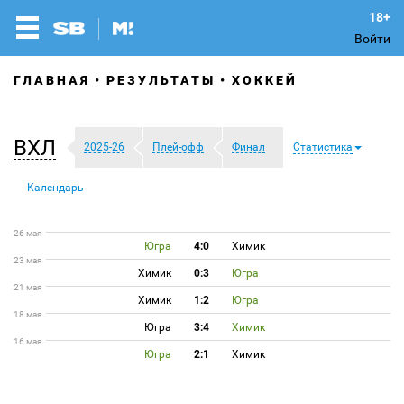
Войти
ГЛАВНАЯ
РЕЗУЛЬТАТЫ
ХОККЕЙ
ВХЛ
2025-26
Плей-офф
Финал
Статистика
Календарь
26 мая
Югра
4:0
Химик
23 мая
Химик
0:3
Югра
21 мая
Химик
1:2
Югра
18 мая
Югра
3:4
Химик
16 мая
Югра
2:1
Химик