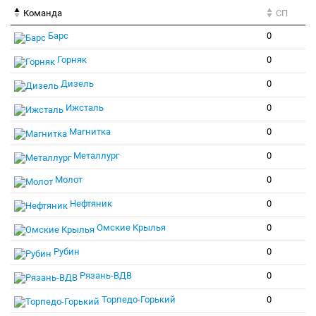
Команда
СП
Барс
0
Горняк
0
Дизель
0
Ижсталь
0
Магнитка
0
Металлург
0
Молот
0
Нефтяник
0
Омские Крылья
0
Рубин
0
Рязань-ВДВ
0
Торпедо-Горький
0