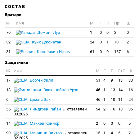
СОСТАВ
Вратари
№
Имя
M
Г
П
Пр
Ш
70
Доминг Луи
1
0
0
2
0
32
Куик Джонатан
24
0
1
70
2
31
Шестёркин Игорь
61
0
0
167
6
Защитники
№
Имя
M
Г
П
Г+П
Ш
17
Борген Уилл
51
4
9
13
33
18
Вааканайнен Урхо
46
1
13
14
16
6
Джонс Зак
46
1
10
11
24
55
Линдгрен Райан
↔ отзаявлен
54
2
16
18
36
03.2025
14
Маккей Коннор
2
0
0
0
5
90
Манчини Виктор
↔ отзаявлен
15
1
4
5
2
02.2025