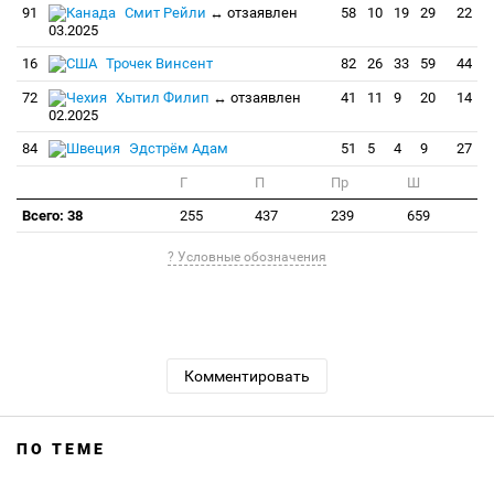
91
Смит Рейли
↔ отзаявлен
58
10
19
29
22
03.2025
16
Трочек Винсент
82
26
33
59
44
72
Хытил Филип
↔ отзаявлен
41
11
9
20
14
02.2025
84
Эдстрём Адам
51
5
4
9
27
Г
П
Пр
Ш
Всего: 38
255
437
239
659
? Условные обозначения
Комментировать
ПО ТЕМЕ