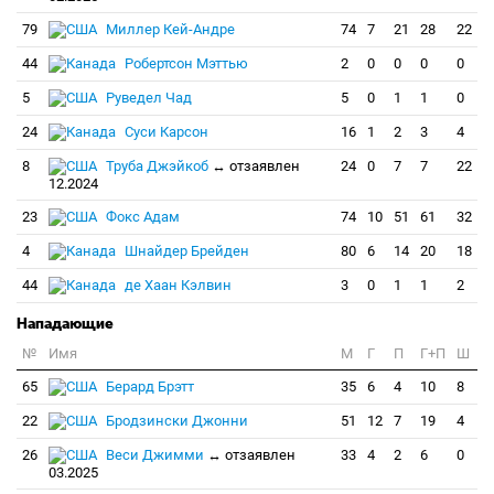
79
Миллер Кей-Андре
74
7
21
28
22
44
Робертсон Мэттью
2
0
0
0
0
5
Руведел Чад
5
0
1
1
0
24
Суси Карсон
16
1
2
3
4
8
Труба Джэйкоб
↔ отзаявлен
24
0
7
7
22
12.2024
23
Фокс Адам
74
10
51
61
32
4
Шнайдер Брейден
80
6
14
20
18
44
де Хаан Кэлвин
3
0
1
1
2
Нападающие
№
Имя
M
Г
П
Г+П
Ш
65
Берард Брэтт
35
6
4
10
8
22
Бродзински Джонни
51
12
7
19
4
26
Веси Джимми
↔ отзаявлен
33
4
2
6
0
03.2025