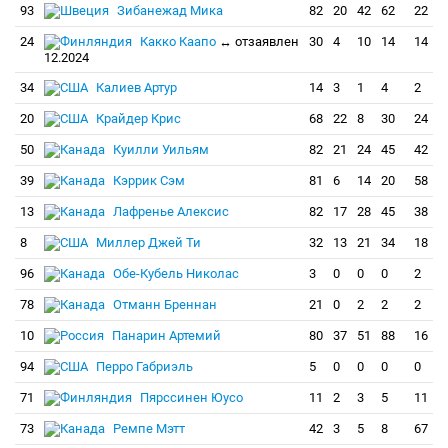
93
Зибанежад Мика
82
20
42
62
22
24
Какко Каапо
↔ отзаявлен
30
4
10
14
14
12.2024
34
Калиев Артур
14
3
1
4
2
20
Крайдер Крис
68
22
8
30
24
50
Куилли Уильям
82
21
24
45
42
39
Кэррик Сэм
81
6
14
20
58
13
Лафренье Алексис
82
17
28
45
38
8
Миллер Джей Ти
32
13
21
34
18
96
Обе-Кубель Николас
3
0
0
0
2
78
Отманн Бреннан
21
0
2
2
2
10
Панарин Артемий
80
37
51
88
16
94
Перро Габриэль
5
0
0
0
0
71
Пярссинен Юусо
11
2
3
5
11
73
Ремпе Мэтт
42
3
5
8
67