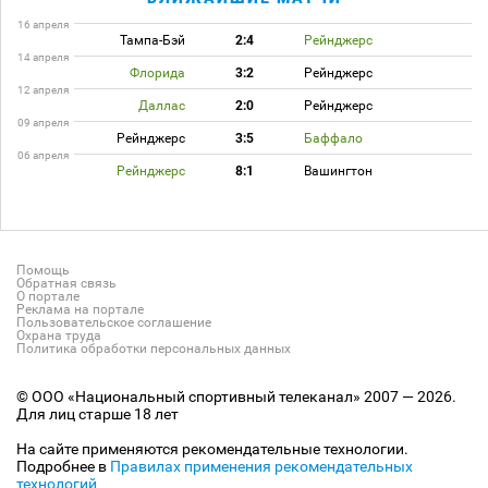
16 апреля
Тампа-Бэй
2:4
Рейнджерс
14 апреля
Флорида
3:2
Рейнджерс
12 апреля
Даллас
2:0
Рейнджерс
09 апреля
Рейнджерс
3:5
Баффало
06 апреля
Рейнджерс
8:1
Вашингтон
Помощь
Обратная связь
О портале
Реклама на портале
Пользовательское соглашение
Охрана труда
Политика обработки персональных данных
© ООО «Национальный спортивный телеканал» 2007 — 2026.
Для лиц старше 18 лет
На сайте применяются рекомендательные технологии.
Подробнее в
Правилах применения рекомендательных
технологий