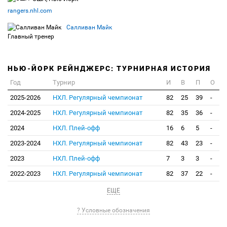
rangers.nhl.com
Салливан Майк
Главный тренер
НЬЮ-ЙОРК РЕЙНДЖЕРС: ТУРНИРНАЯ ИСТОРИЯ
Год
Турнир
И
В
П
О
2025-2026
НХЛ. Регулярный чемпионат
82
25
39
-
2024-2025
НХЛ. Регулярный чемпионат
82
35
36
-
2024
НХЛ. Плей-офф
16
6
5
-
2023-2024
НХЛ. Регулярный чемпионат
82
43
23
-
2023
НХЛ. Плей-офф
7
3
3
-
2022-2023
НХЛ. Регулярный чемпионат
82
37
22
-
ЕЩЕ
? Условные обозначения