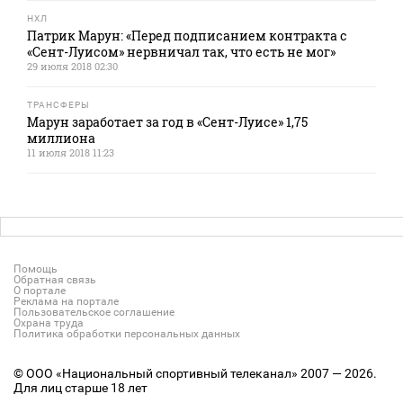
НХЛ
Патрик Марун: «Перед подписанием контракта с
«Сент-Луисом» нервничал так, что есть не мог»
29 июля 2018 02:30
ТРАНСФЕРЫ
Марун заработает за год в «Сент-Луисе» 1,75
миллиона
11 июля 2018 11:23
Помощь
Обратная связь
О портале
Реклама на портале
Пользовательское соглашение
Охрана труда
Политика обработки персональных данных
© ООО «Национальный спортивный телеканал» 2007 — 2026.
Для лиц старше 18 лет