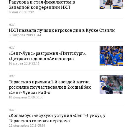
Радулова и стал финалистом в
Западной конференции НХЛ
8 мая 2019 07:12
НХЛ
НХЛ назвала лучших игроков дня в Кубке Стэнли
30 апреля 2019 11:44
НХЛ
«Сент-Луис» разгромил «Питтсбург»,
«Детройт» одолел «Айлендерс»
16 марта 2019 22:44
НХЛ
Тарасенко признан 1-й звездой матча,
россияне поучаствовали в 2-х шайбах
«Сент-Луиса» из 3-х
10 февраля 2019 00:50
НХЛ
«Коламбус» «всухую» уступил «Сент-Луису», у
Тарасенко голевая передача
22 сентября 2018 05:59