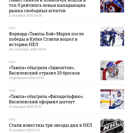
топ-5 рейтинга левых нападающих
рынка свободных агентов
2 октября 2020 09:09
НХЛ
Форвард «Тампы-Бэй» Марун после
победы в Кубке Стэнли вошел в
историю НХЛ
29 сентября 2020 08:34
НХЛ
«Тампа» обыграла «Эдмонтон»,
Василевский отразил 29 бросков
14 февраля 2020 05:50
НХЛ
«Тампа» обыграла «Филадельфию»,
Василевский оформил шатаут
12 января 2020 05:31
НХЛ
Стали известны три звезды дня в НХЛ
10 ноября 2019 11:11