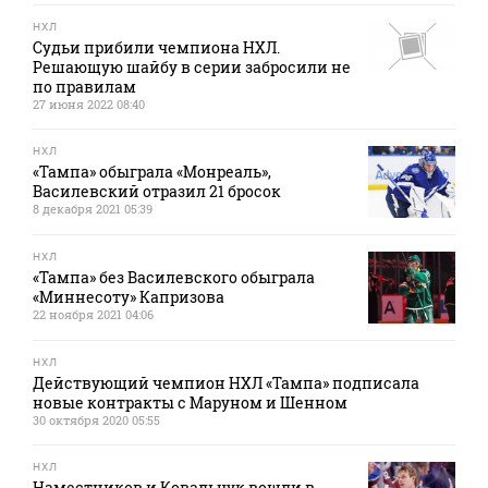
НХЛ
Судьи прибили чемпиона НХЛ.
Решающую шайбу в серии забросили не
по правилам
27 июня 2022 08:40
НХЛ
«Тампа» обыграла «Монреаль»,
Василевский отразил 21 бросок
8 декабря 2021 05:39
НХЛ
«Тампа» без Василевского обыграла
«Миннесоту» Капризова
22 ноября 2021 04:06
НХЛ
Действующий чемпион НХЛ «Тампа» подписала
новые контракты с Маруном и Шенном
30 октября 2020 05:55
НХЛ
Наместников и Ковальчук вошли в