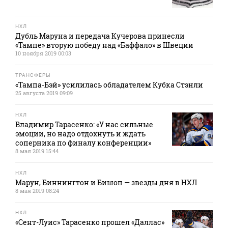
НХЛ
Дубль Маруна и передача Кучерова принесли
«Тампе» вторую победу над «Баффало» в Швеции
10 ноября 2019 00:03
ТРАНСФЕРЫ
«Тампа-Бэй» усилилась обладателем Кубка Стэнли
25 августа 2019 09:09
НХЛ
Владимир Тарасенко: «У нас сильные
эмоции, но надо отдохнуть и ждать
соперника по финалу конференции»
8 мая 2019 15:44
НХЛ
Марун, Биннингтон и Бишоп — звезды дня в НХЛ
8 мая 2019 08:24
НХЛ
«Сент-Луис» Тарасенко прошел «Даллас»