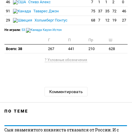
46
Стивз Алекс
7
1
1
2
0
91
Таварес Джон
75
37
35
72
46
29
Хольмберг Понтус
68
7
12
19
27
Не играли:
53
Кауэн Истон
Г
П
Пр
Ш
Всего: 38
267
441
210
628
? Условные обозначения
Комментировать
ПО ТЕМЕ
Сын знаменитого хоккеиста отказался от России. И с