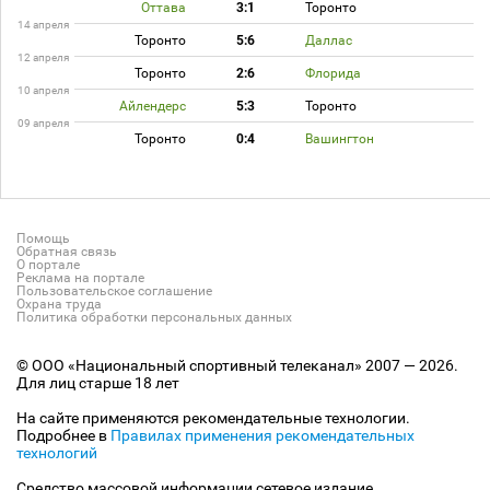
Оттава
3:1
Торонто
14 апреля
Торонто
5:6
Даллас
12 апреля
Торонто
2:6
Флорида
10 апреля
Айлендерс
5:3
Торонто
09 апреля
Торонто
0:4
Вашингтон
Помощь
Обратная связь
О портале
Реклама на портале
Пользовательское соглашение
Охрана труда
Политика обработки персональных данных
© ООО «Национальный спортивный телеканал» 2007 — 2026.
Для лиц старше 18 лет
На сайте применяются рекомендательные технологии.
Подробнее в
Правилах применения рекомендательных
технологий
Средство массовой информации сетевое издание