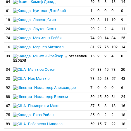
64
Кампф Давид
59
5
8
13
14
61
Куиллан Джейкоб
1
0
0
0
0
18
Лоренц Стив
80
8
11
19
9
24
Лоутон Скотт
20
2
2
4
11
74
Макмэнн Бобби
74
20
14
34
25
16
Марнер Митчелл
81
27
75
102
14
39
Минтен Фрейзер
↔ отзаявлен
16
2
2
4
0
03.2025
34
Мэттьюс Остон
67
33
45
78
20
23
Нис Мэттью
78
29
28
57
43
92
Нюландер Александер
7
0
0
0
6
88
Нюландер Вильям
80
45
39
84
24
67
Пачиоретти Макс
37
5
8
13
16
75
Ривз Райан
35
0
2
2
18
89
Робертсон Николас
69
15
7
22
18