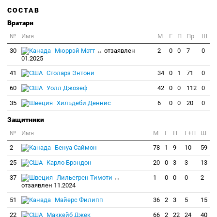
СОСТАВ
Вратари
№
Имя
M
Г
П
Пр
Ш
30
Мюррэй Мэтт
↔ отзаявлен
2
0
0
7
0
01.2025
41
Столарз Энтони
34
0
1
71
0
60
Уолл Джозеф
42
0
0
112
0
35
Хильдеби Деннис
6
0
0
20
0
Защитники
№
Имя
M
Г
П
Г+П
Ш
2
Бенуа Саймон
78
1
9
10
59
25
Карло Брэндон
20
0
3
3
13
37
Лильегрен Тимоти
↔
1
0
0
0
2
отзаявлен 11.2024
51
Майерс Филипп
36
2
3
5
15
22
Маккейб Джек
66
2
22
24
40