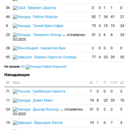
36
Мермис Дакота
3
0
1
1
0
44
Райли Морган
82
7
34
41
21
8
Танев Кристофер
75
4
15
19
24
25
Тимминс Конор
↔ отзаявлен
51
2
6
8
24
03.2025
28
Хаканпяя Яни
2
0
0
0
0
95
Экман-Ларссон Оливер
77
4
25
29
52
Не играли:
83
Рифаи Маршалл
Нападающие
№
Имя
M
Г
П
Г+П
Ш
71
Гребёнкин Никита
7
0
0
0
2
11
Доми Макс
74
8
25
33
76
24
Дьюар Коннор
↔ отзаявлен
31
0
2
2
5
03.2025
19
Йернкрок Калле
19
1
6
7
4