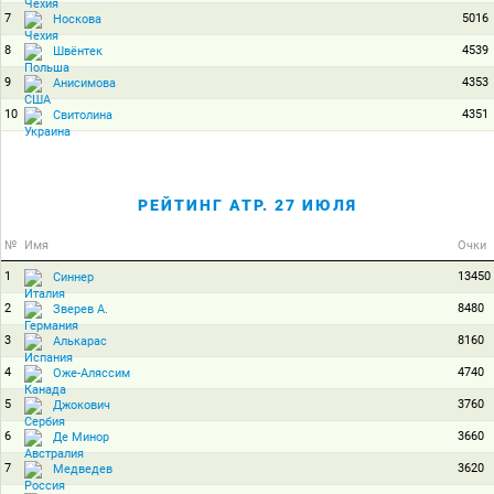
7
5016
Носкова
8
4539
Швёнтек
9
4353
Анисимова
10
4351
Свитолина
РЕЙТИНГ ATP. 27 ИЮЛЯ
№
Имя
Очки
1
13450
Синнер
2
8480
Зверев А.
3
8160
Алькарас
4
4740
Оже-Аляссим
5
3760
Джокович
6
3660
Де Минор
7
3620
Медведев