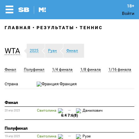
Войти
ГЛАВНАЯ
РЕЗУЛЬТАТЫ
ТЕННИС
WTA
2025
Руан
Финал
Финал
Полуфинал
1/4 финала
1/8 финала
1/16 финала
Страна
Франция
Финал
Свитолина
—
Данилович
20 апр 2025
6:4 7:6(8)
Полуфинал
Свитолина
—
Рузе
19 апр 2025