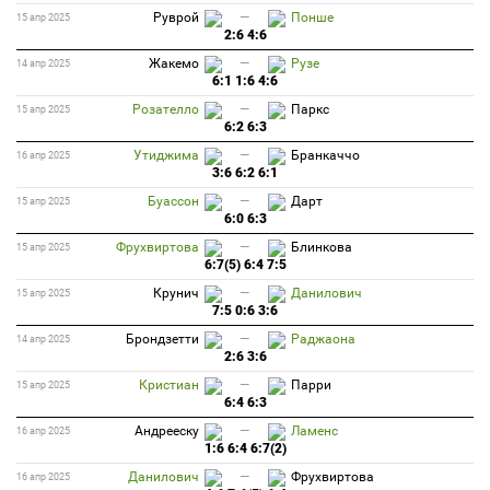
Руврой
—
Понше
15 апр 2025
2:6 4:6
Жакемо
—
Рузе
14 апр 2025
6:1 1:6 4:6
Розателло
—
Паркс
15 апр 2025
6:2 6:3
Утиджима
—
Бранкаччо
16 апр 2025
3:6 6:2 6:1
Буассон
—
Дарт
15 апр 2025
6:0 6:3
Фрухвиртова
—
Блинкова
15 апр 2025
6:7(5) 6:4 7:5
Крунич
—
Данилович
15 апр 2025
7:5 0:6 3:6
Брондзетти
—
Раджаона
14 апр 2025
2:6 3:6
Кристиан
—
Парри
15 апр 2025
6:4 6:3
Андрееску
—
Ламенс
16 апр 2025
1:6 6:4 6:7(2)
Данилович
—
Фрухвиртова
16 апр 2025