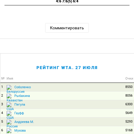
4:6 7:6(5) 6:4
Комментировать
РЕЙТИНГ WTA. 27 ИЮЛЯ
№
Имя
Очки
1
8550
Соболенко
2
8056
Рыбакина
3
6300
Пегула
4
5649
Гауфф
5
5293
Андреева М.
6
5168
Мухова