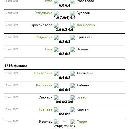
Рузе
—
Розателло
16 апр 2025
6:0 6:4
Утиджима
—
Буассон
17 апр 2025
1:6 7:6(4) 6:4
Фрухвиртова
—
Данилович
17 апр 2025
2:6 6:3 4:6
Раджаона
—
Кристиан
16 апр 2025
6:2 6:3
Рузе
—
Понше
18 апр 2025
6:2 6:2
1/16 финала
Свитолина
—
Тайхманн
16 апр 2025
6:4 6:2
Калинина
—
Хибино
14 апр 2025
6:0 6:4
Саккари
—
Бузас
15 апр 2025
0:6 6:3 3:6
Грачева
—
Картал
15 апр 2025
6:3 6:2
Кесслер
—
Ферро
14 апр 2025
7:6(8) 2:6 5:7